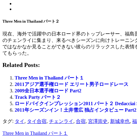
Three Men in Thailand パート２
現在、海外で活躍中の日本ロード界のトップレーサー、福島
のチェンライに集まり、来るべきシーズンに向けトレーニン
ではなかなか見ることができない彼らのリラックスした表情を
てもらった。
Related Posts:
Three Men in Thailand パート１
2011アジア選手権ロード エリート男子ロードレース
2009全日本選手権ロード Part2
Track Party パート２
ロードバイクインプレッション2011 パート２ Dedacciai S
2011年シーズンイン！土井雪広 独占インタビュー Part2
タグ:
タイ
,
タイ合宿
,
チェンライ
,
合宿
,
宮澤崇史
,
新城幸也
,
福
Three Men in Thailand パート１