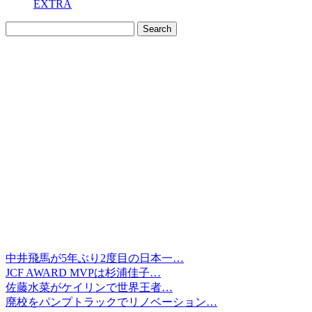
EXTRA
中井飛馬が5年ぶり2度目の日本一…
JCF AWARD MVPは杉浦佳子…
佐藤水菜がケイリンで世界王者…
廃校をパンプトラックでリノベーション…