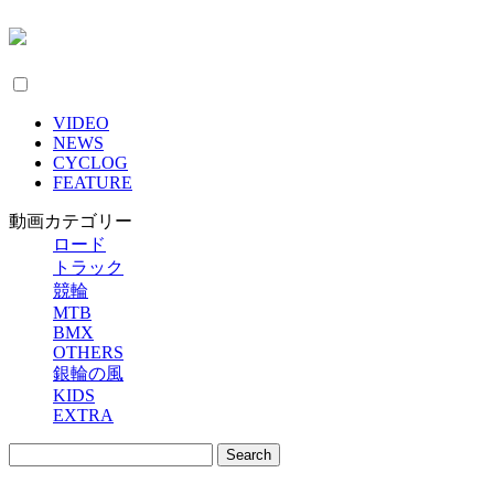
VIDEO
NEWS
CYCLOG
FEATURE
動画カテゴリー
ロード
トラック
競輪
MTB
BMX
OTHERS
銀輪の風
KIDS
EXTRA