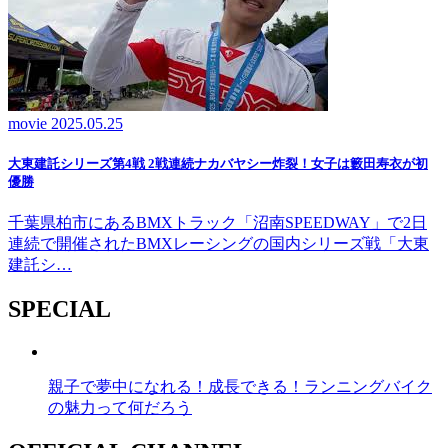
movie
2025.05.25
大東建託シリーズ第4戦 2戦連続ナカバヤシー炸裂！女子は籔田寿衣が初
優勝
千葉県柏市にあるBMXトラック「沼南SPEEDWAY」で2日
連続で開催されたBMXレーシングの国内シリーズ戦「大東
建託シ…
SPECIAL
親子で夢中になれる！成長できる！ランニングバイク
の魅力って何だろう