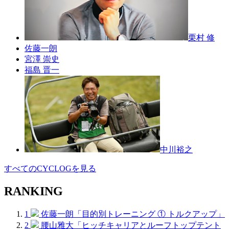
栗村 修
佐藤一朗
宮澤 崇史
福島 晋一
中川裕之
すべてのCYCLOGを見る
RANKING
1
佐藤一朗「目的別トレーニング ① トルクアップ」
2
腰山雅大「ヒッチキャリアとルーフトップテント