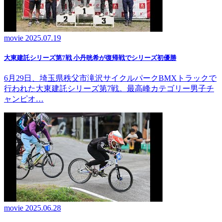
movie
2025.07.19
大東建託シリーズ第7戦 ⼩丹晄希が復帰戦でシリーズ初優勝
6月29日、埼玉県秩父市滝沢サイクルパークBMXトラックで
行われた大東建託シリーズ第7戦。最高峰カテゴリー男子チ
ャンピオ…
movie
2025.06.28