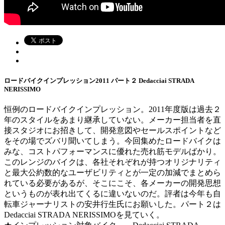
ロードバイクインプレッション2011 パート２ Dedacciai STRADA
NERISSIMO
恒例のロードバイクインプレッション。2011年度版は過去２
年のスタイルをあまり継承していない。メーカー担当者を直
接スタジオにお招きして、開発意図やセールスポイントなど
をその場でズバリ聞いてしまう。今回集めたロードバイクは
みな、コストパフォーマンスに優れた売れ筋モデルばかり。
このレンジのバイクは、各社それぞれが持つオリジナリティ
と最大公約数的なユーザビリティとが一定の加減でまとめら
れている必要があるが、そこにこそ、各メーカーの開発思想
というものが表れ出てくるに違いないのだ。評者は今年も自
転車ジャーナリストの安井行生氏にお願いした。パート２は
Dedacciai STRADA NERISSIMOを見ていく。