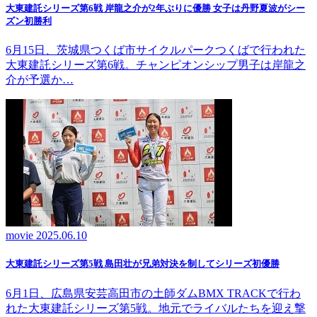
大東建託シリーズ第6戦 岸龍之介が2年ぶりに優勝 女子は丹野夏波がシー
ズン初勝利
6月15日、茨城県つくば市サイクルパークつくばで行われた
大東建託シリーズ第6戦。チャンピオンシップ男子は岸龍之
介が予選か…
movie
2025.06.10
大東建託シリーズ第5戦 島田壮が兄弟対決を制してシリーズ初優勝
6月1日、広島県安芸高田市の土師ダムBMX TRACKで行わ
れた大東建託シリーズ第5戦。地元でライバルたちを迎え撃