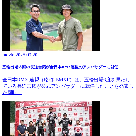
movie
2025.09.20
五輪出場３回の長迫吉拓が全日本BMX連盟のアンバサダーに就任
全日本BMX 連盟（略称JBMXF）は、五輪出場3度を果たし
ている長迫吉拓が公式アンバサダーに就任したことを発表し
た同時…