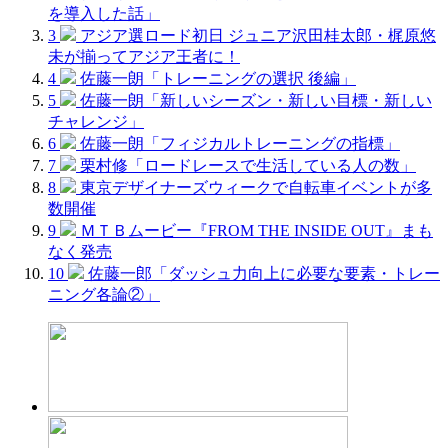
を導入した話」
3
アジア選ロード初日 ジュニア沢田桂太郎・梶原悠
未が揃ってアジア王者に！
4
佐藤一朗「トレーニングの選択 後編」
5
佐藤一朗「新しいシーズン・新しい目標・新しい
チャレンジ」
6
佐藤一朗「フィジカルトレーニングの指標」
7
栗村修「ロードレースで生活している人の数」
8
東京デザイナーズウィークで自転車イベントが多
数開催
9
ＭＴＢムービー『FROM THE INSIDE OUT』まも
なく発売
10
佐藤一郎「ダッシュ力向上に必要な要素・トレー
ニング各論②」