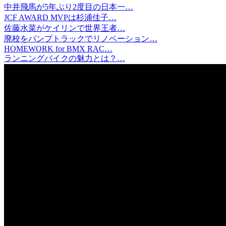
中井飛馬が5年ぶり2度目の日本一…
JCF AWARD MVPは杉浦佳子…
佐藤水菜がケイリンで世界王者…
廃校をパンプトラックでリノベーション…
HOMEWORK for BMX RAC…
ランニングバイクの魅力とは？…