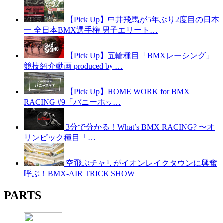
【Pick Up】中井飛馬が5年ぶり2度目の日本
一 全日本BMX選手権 男子エリート…
【Pick Up】五輪種目「BMXレーシング」
競技紹介動画 produced by …
【Pick Up】HOME WORK for BMX
RACING #9「バニーホッ…
3分で分かる！What’s BMX RACING? 〜オ
リンピック種目「…
空飛ぶチャリがイオンレイクタウンに興奮
呼ぶ！BMX-AIR TRICK SHOW
PARTS