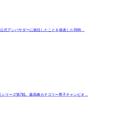
拓が公式アンバサダーに就任したことを発表した同時…
託シリーズ第7戦。最高峰カテゴリー男子チャンピオ…