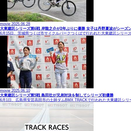
movie
2025.06.28
大東建託シリーズ第6戦 岸龍之介が2年ぶりに優勝 女子は丹野夏波がシーズ
6月15日、茨城県つくば市サイクルパークつくばで行われた大東建託シリー
movie
2025.06.10
大東建託シリーズ第5戦 島田壮が兄弟対決を制してシリーズ初優勝
6月1日、広島県安芸高田市の土師ダムBMX TRACKで行われた大東建託シ