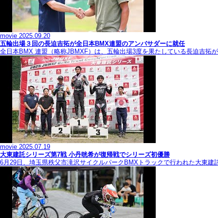
movie
2025.09.20
五輪出場３回の長迫吉拓が全日本BMX連盟のアンバサダーに就任
全日本BMX 連盟（略称JBMXF）は、五輪出場3度を果たしている長迫吉
movie
2025.07.19
大東建託シリーズ第7戦 ⼩丹晄希が復帰戦でシリーズ初優勝
6月29日、埼玉県秩父市滝沢サイクルパークBMXトラックで行われた大東建