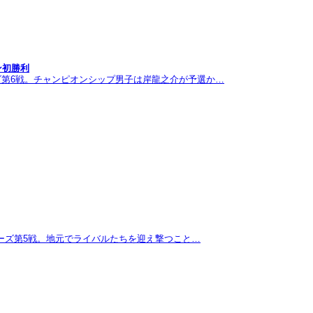
ン初勝利
ズ第6戦。チャンピオンシップ男子は岸龍之介が予選か…
リーズ第5戦。地元でライバルたちを迎え撃つこと…