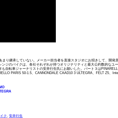
をあまり継承していない。メーカー担当者を直接スタジオにお招きして、開発
レンジのバイクは、各社それぞれが持つオリジナリティと最大公約数的なユ
車ジャーナリストの安井行生氏にお願いした。パート３はPINARELLO PAr
PARIS 50-1.5、CANNONDALE CAAD10 3 ULTEGRA、FELT Z5、Inter
MO
TEGRA
イク
,
安井行生