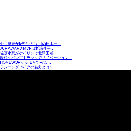
中井飛馬が5年ぶり2度目の日本一…
JCF AWARD MVPは杉浦佳子…
佐藤水菜がケイリンで世界王者…
廃校をパンプトラックでリノベーション…
HOMEWORK for BMX RAC…
ランニングバイクの魅力とは？…