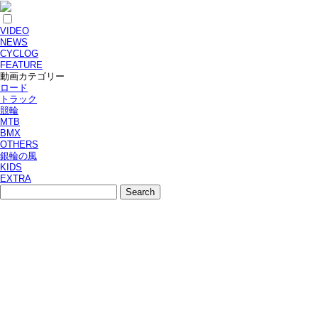
VIDEO
NEWS
CYCLOG
FEATURE
動画カテゴリー
ロード
トラック
競輪
MTB
BMX
OTHERS
銀輪の風
KIDS
EXTRA