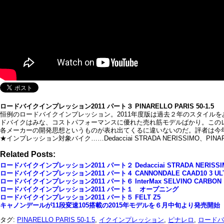
ロードバイクインプレッション2011 パート３ PINARELLO PARIS 50-1.5
恒例のロードバイクインプレッション。2011年度版は過去２年のスタイル
ドバイクはみな、コストパフォーマンスに優れた売れ筋モデルばかり。この
各メーカーの開発思想というものが表れ出てくるに違いないのだ。評者は今年も自転
★インプレッション対象バイク……Dedacciai STRADA NERISSIMO、PINARELLO 
Related Posts:
ロードバイクインプレッション2011 パート２ Dedacciai STRADA NERISSI
ロードバイクインプレッション2011 パート４ CANNONDALE CAAD10 3 UL
ロードバイクインプレッション2011 パート６ InterMax SELVINO CARBON
ロードバイクインプレッション2011 パート１ オープニング
ロードバイクインプレッション2011 パート５ FELT Z5
キャノンデールが11段変速105搭載の2015年モデルを６月中旬より発売開始
タグ:
PINARELLO PARIS 50-1.5
,
イクインプレッション
,
ピナレロ
,
ロードバ