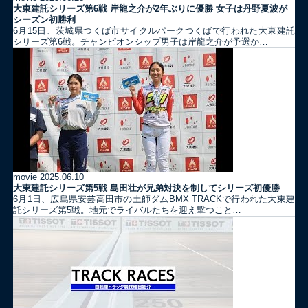
大東建託シリーズ第6戦 岸龍之介が2年ぶりに優勝 女子は丹野夏波が
シーズン初勝利
6月15日、茨城県つくば市サイクルパークつくばで行われた大東建託
シリーズ第6戦。チャンピオンシップ男子は岸龍之介が予選か…
movie
2025.06.10
大東建託シリーズ第5戦 島田壮が兄弟対決を制してシリーズ初優勝
6月1日、広島県安芸高田市の土師ダムBMX TRACKで行われた大東建
託シリーズ第5戦。地元でライバルたちを迎え撃つこと…