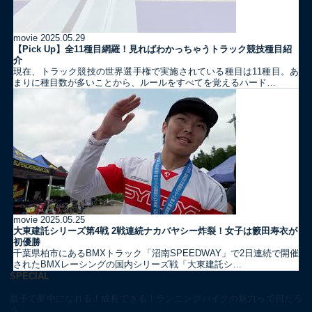
movie
2025.05.29
【Pick Up】全11種目網羅！見ればわかっちゃうトラック競技種目紹
介
現在、トラック競技の世界選手権で実施されている種目は11種目。あ
まりに種目数が多いことから、ルールをすべてを覚えるハード…
movie
2025.05.25
大東建託シリーズ第4戦 2戦連続ナカバヤシー炸裂！女子は籔田寿衣が
初優勝
千葉県柏市にあるBMXトラック「沼南SPEEDWAY」で2日連続で開催
されたBMXレーシングの国内シリーズ戦「大東建託シ…
SPECIAL
親子で夢中になれる！成長できる！ランニングバイクの魅力って何だろ
う