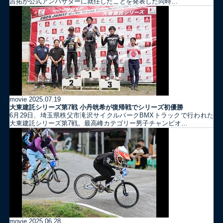
吉拓が公式アンバサダーに就任したことを発表した同時…
movie
2025.07.19
大東建託シリーズ第7戦 ⼩丹晄希が復帰戦でシリーズ初優勝
6月29日、埼玉県秩父市滝沢サイクルパークBMXトラックで行われた
大東建託シリーズ第7戦。最高峰カテゴリー男子チャンピオ…
movie
2025.06.28