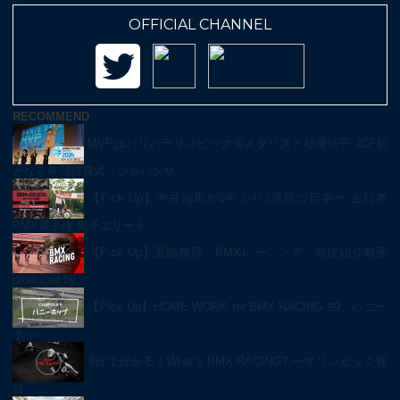
OFFICIAL CHANNEL
RECOMMEND
MVPはパリパラリンピック金メダリスト杉浦佳子 JCF初
となる年間授賞式「ジャパンサ…
【Pick Up】中井飛馬が5年ぶり2度目の日本一 全日本
BMX選手権 男子エリート…
【Pick Up】五輪種目「BMXレーシング」競技紹介動画
produced by …
【Pick Up】HOME WORK for BMX RACING #9「バニー
ホッ…
3分で分かる！What’s BMX RACING? 〜オリンピック種
目「…