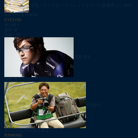
空飛ぶチャリがイオンレイクタウンに興奮呼ぶ！BMX-
AIR TRICK SHOW
CYCLOG
腰山雅大
栗村 修
佐藤一朗
宮澤 崇史
福島 晋一
中川裕之
すべてのCYCLOGを見る
RANKING