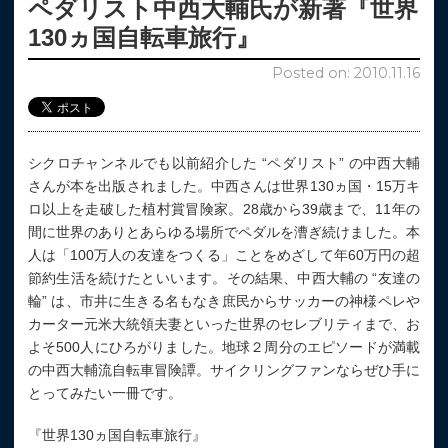
ペダリスト中西大輔氏が新著『世界
130ヵ国自転車旅行』
Posted on: 2010.11.16
シクロチャンネルでも以前紹介した “ペダリスト” の中西大輔
さんが本を出版されました。中西さんは世界130ヵ国・15万キ
ロ以上を走破した植村賞冒険家。28歳から39歳まで、11年の
間に世界のありとあらゆる場所でペダルを漕ぎ続けました。本
人は「100万人の友達をつくる」ことをめざして年60万円の超
節約生活を続けたといいます。その結果、中西大輔の “友達の
輪” は、市井に生きる名もなき庶民からサッカーの神様ペレや
カーター元米大統領夫妻といった世界のセレブリティまで、お
よそ500人にひろがりました。地球２周分のエピソードが満載
の中西大輔流自転車冒険譚。サイクリングファンならぜひ手に
とってみたい一冊です。
『世界130ヵ国自転車旅行』