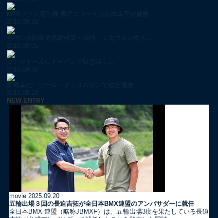
MTBアジア選手権 男子エリートは山本幸平が優勝...
2010.09.30
全国に自転車道路網構築・韓国 １兆ウォン投入...
2010.08.05
コンタドールにドーピング疑惑浮上...
2010.09.30
新城幸也 ツール・ド・リムザンで総合優勝...
2012.08.18
NEW ENTRY
movie
2025.09.20
五輪出場３回の長迫吉拓が全日本BMX連盟のアンバサダーに就任
全日本BMX 連盟（略称JBMXF）は、五輪出場3度を果たしている長迫