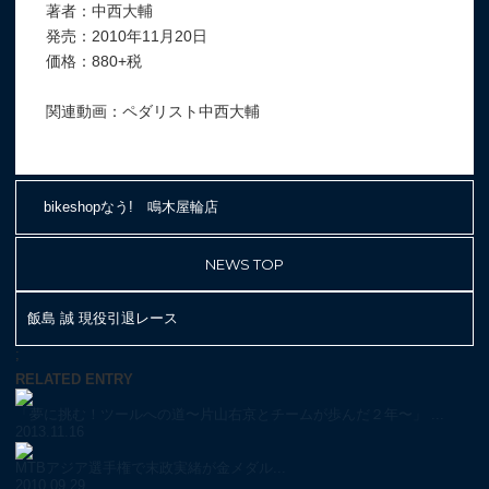
著者：中西大輔
発売：2010年11月20日
価格：880+税
関連動画：ペダリスト中西大輔
bikeshopなう! 鳴木屋輪店
NEWS TOP
飯島 誠 現役引退レース
;
RELATED ENTRY
「夢に挑む！ツールへの道〜片山右京とチームが歩んだ２年〜」 ...
2013.11.16
MTBアジア選手権で末政実緒が金メダル...
2010.09.29