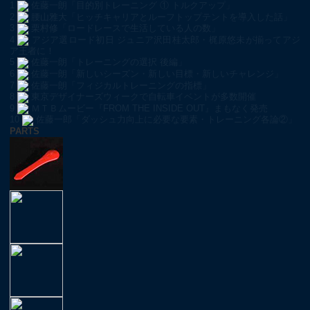
1
佐藤一朗「目的別トレーニング ① トルクアップ」
2
腰山雅大「ヒッチキャリアとルーフトップテントを導入した話」
3
栗村修「ロードレースで生活している人の数」
4
アジア選ロード初日 ジュニア沢田桂太郎・梶原悠未が揃ってアジ
ア王者に！
5
佐藤一朗「トレーニングの選択 後編」
6
佐藤一朗「新しいシーズン・新しい目標・新しいチャレンジ」
7
佐藤一朗「フィジカルトレーニングの指標」
8
東京デザイナーズウィークで自転車イベントが多数開催
9
ＭＴＢムービー『FROM THE INSIDE OUT』まもなく発売
10
佐藤一郎「ダッシュ力向上に必要な要素・トレーニング各論②」
PARTS