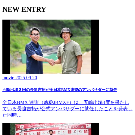
NEW ENTRY
movie
2025.09.20
五輪出場３回の長迫吉拓が全日本BMX連盟のアンバサダーに就任
全日本BMX 連盟（略称JBMXF）は、五輪出場3度を果たし
ている長迫吉拓が公式アンバサダーに就任したことを発表し
た同時…