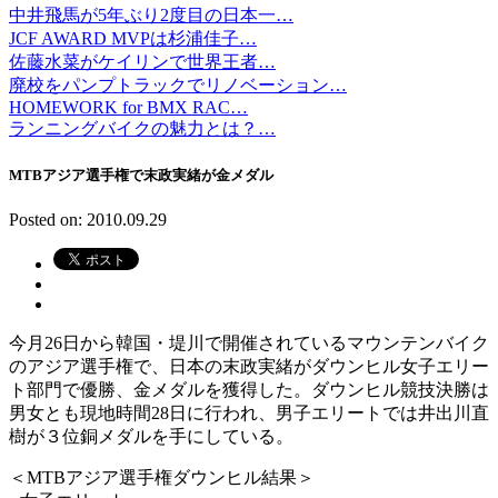
中井飛馬が5年ぶり2度目の日本一…
JCF AWARD MVPは杉浦佳子…
佐藤水菜がケイリンで世界王者…
廃校をパンプトラックでリノベーション…
HOMEWORK for BMX RAC…
ランニングバイクの魅力とは？…
MTBアジア選手権で末政実緒が金メダル
Posted on: 2010.09.29
今月26日から韓国・堤川で開催されているマウンテンバイク
のアジア選手権で、日本の末政実緒がダウンヒル女子エリー
ト部門で優勝、金メダルを獲得した。ダウンヒル競技決勝は
男女とも現地時間28日に行われ、男子エリートでは井出川直
樹が３位銅メダルを手にしている。
＜MTBアジア選手権ダウンヒル結果＞