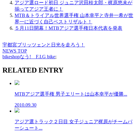
アジア選ロード初日 ジュニア沢田桂太郎・梶原悠未が
揃ってアジア王者に！
MTB＆トライアル世界選手権 山本幸平と寺井一希が世
界一に近づく自己ベストリザルト！
５月11日開幕！MTBアジア選手権日本代表を発表
宇都宮ブリッツェンと日光を走ろう！
NEWS TOP
bikeshopなう! F.I.G bike
;
RELATED ENTRY
MTBアジア選手権 男子エリートは山本幸平が優勝...
2010.09.30
アジア選トラック２日目 女子ジュニア梶原がチームパ
ーシュート...