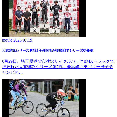
movie
2025.07.19
大東建託シリーズ第7戦 ⼩丹晄希が復帰戦でシリーズ初優勝
6月29日、埼玉県秩父市滝沢サイクルパークBMXトラックで
行われた大東建託シリーズ第7戦。最高峰カテゴリー男子チ
ャンピオ…