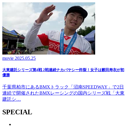
movie
2025.05.25
大東建託シリーズ第4戦 2戦連続ナカバヤシー炸裂！女子は籔田寿衣が初
優勝
千葉県柏市にあるBMXトラック「沼南SPEEDWAY」で2日
連続で開催されたBMXレーシングの国内シリーズ戦「大東
建託シ…
SPECIAL