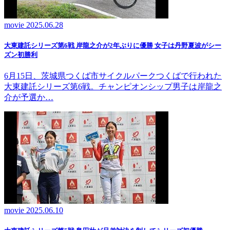
movie
2025.06.28
大東建託シリーズ第6戦 岸龍之介が2年ぶりに優勝 女子は丹野夏波がシー
ズン初勝利
6月15日、茨城県つくば市サイクルパークつくばで行われた
大東建託シリーズ第6戦。チャンピオンシップ男子は岸龍之
介が予選か…
movie
2025.06.10