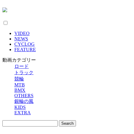
VIDEO
NEWS
CYCLOG
FEATURE
動画カテゴリー
ロード
トラック
競輪
MTB
BMX
OTHERS
銀輪の風
KIDS
EXTRA