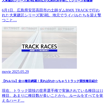
大東建託シリーズ第5戦 島田壮が兄弟対決を制してシリーズ初優勝
6月1日、広島県安芸高田市の土師ダムBMX TRACKで行わ
れた大東建託シリーズ第5戦。地元でライバルたちを迎え撃
つこと…
movie
2025.05.29
【Pick Up】全11種目網羅！見ればわかっちゃうトラック競技種目紹介
現在、トラック競技の世界選手権で実施されている種目は11
種目。あまりに種目数が多いことから、ルールをすべてを覚
えるハード…