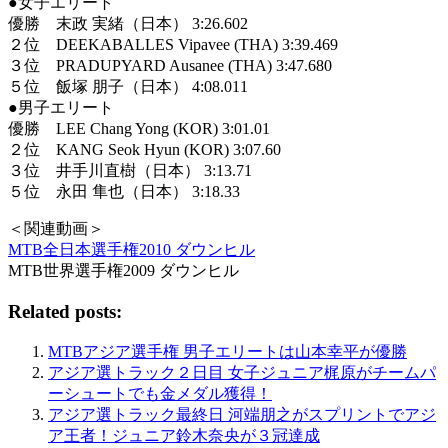
●女子エリート
優勝 末政 実緒（日本） 3:26.602
２位 DEEKABALLES Vipavee (THA) 3:39.469
３位 PRADUPYARD Ausanee (THA) 3:47.680
５位 飯塚 朋子（日本） 4:08.011
●男子エリート
優勝 LEE Chang Yong (KOR) 3:01.01
２位 KANG Seok Hyun (KOR) 3:07.60
３位 井手川直樹（日本） 3:13.71
５位 永田 隼也（日本） 3:18.33
＜関連動画＞
MTB全日本選手権2010 ダウンヒル
MTB世界選手権2009 ダウンヒル
Related posts:
MTBアジア選手権 男子エリートは山本幸平が優勝
アジア選トラック２日目 女子ジュニア梶原がチームパ
ーシュートでも金メダル獲得！
アジア選トラック最終日 河端朋之がスプリントでアジ
ア王者！ジュニア鈴木奈央が３冠達成