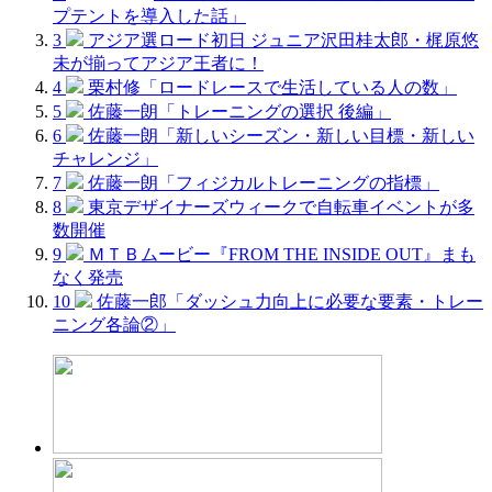
プテントを導入した話」
3
アジア選ロード初日 ジュニア沢田桂太郎・梶原悠
未が揃ってアジア王者に！
4
栗村修「ロードレースで生活している人の数」
5
佐藤一朗「トレーニングの選択 後編」
6
佐藤一朗「新しいシーズン・新しい目標・新しい
チャレンジ」
7
佐藤一朗「フィジカルトレーニングの指標」
8
東京デザイナーズウィークで自転車イベントが多
数開催
9
ＭＴＢムービー『FROM THE INSIDE OUT』まも
なく発売
10
佐藤一郎「ダッシュ力向上に必要な要素・トレー
ニング各論②」