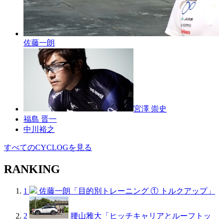
佐藤一朗
宮澤 崇史
福島 晋一
中川裕之
すべてのCYCLOGを見る
RANKING
1
佐藤一朗「目的別トレーニング ① トルクアップ」
2
腰山雅大「ヒッチキャリアとルーフトッ