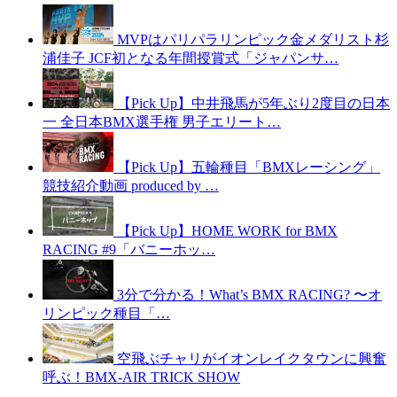
MVPはパリパラリンピック金メダリスト杉
浦佳子 JCF初となる年間授賞式「ジャパンサ…
【Pick Up】中井飛馬が5年ぶり2度目の日本
一 全日本BMX選手権 男子エリート…
【Pick Up】五輪種目「BMXレーシング」
競技紹介動画 produced by …
【Pick Up】HOME WORK for BMX
RACING #9「バニーホッ…
3分で分かる！What’s BMX RACING? 〜オ
リンピック種目「…
空飛ぶチャリがイオンレイクタウンに興奮
呼ぶ！BMX-AIR TRICK SHOW