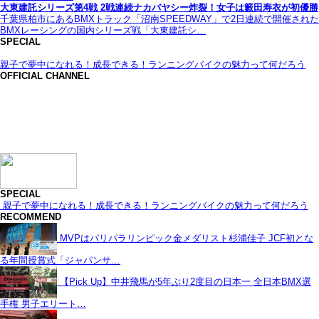
大東建託シリーズ第4戦 2戦連続ナカバヤシー炸裂！女子は籔田寿衣が初優勝
千葉県柏市にあるBMXトラック「沼南SPEEDWAY」で2日連続で開催された
BMXレーシングの国内シリーズ戦「大東建託シ…
SPECIAL
親子で夢中になれる！成長できる！ランニングバイクの魅力って何だろう
OFFICIAL CHANNEL
SPECIAL
親子で夢中になれる！成長できる！ランニングバイクの魅力って何だろう
RECOMMEND
MVPはパリパラリンピック金メダリスト杉浦佳子 JCF初とな
る年間授賞式「ジャパンサ…
【Pick Up】中井飛馬が5年ぶり2度目の日本一 全日本BMX選
手権 男子エリート…