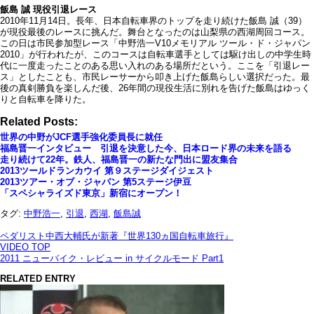
飯島 誠 現役引退レース
2010年11月14日。長年、日本自転車界のトップを走り続けた飯島 誠（39）
が現役最後のレースに挑んだ。舞台となったのは山梨県の西湖周回コース。
この日は市民参加型レース「中野浩一V10メモリアル ツール・ド・ジャパン
2010」が行われたが、このコースは自転車選手としては駆け出しの中学生時
代に一度走ったことのある思い入れのある場所だという。ここを「引退レー
ス」としたことも、市民レーサーから叩き上げた飯島らしい選択だった。最
後の真剣勝負を楽しんだ後、26年間の現役生活に別れを告げた飯島はゆっく
りと自転車を降りた。
Related Posts:
世界の中野がJCF選手強化委員長に就任
福島晋一インタビュー 引退を決意した今、日本ロード界の未来を語る
走り続けて22年。鉄人、福島晋一の新たな門出に盟友集合
2013ツールドランカウイ 第９ステージダイジェスト
2013ツアー・オブ・ジャパン 第5ステージ伊豆
「スペシャライズド東京」新宿にオープン！
タグ:
中野浩一
,
引退
,
西湖
,
飯島誠
ペダリスト中西大輔氏が新著『世界130ヵ国自転車旅行』
VIDEO TOP
2011 ニューバイク・レビュー in サイクルモード Part1
RELATED ENTRY