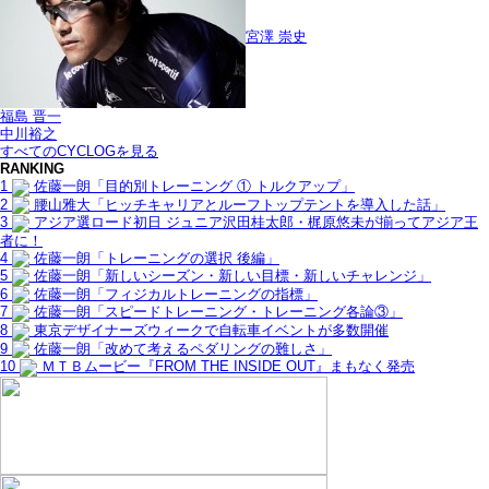
宮澤 崇史
福島 晋一
中川裕之
すべてのCYCLOGを見る
RANKING
1
佐藤一朗「目的別トレーニング ① トルクアップ」
2
腰山雅大「ヒッチキャリアとルーフトップテントを導入した話」
3
アジア選ロード初日 ジュニア沢田桂太郎・梶原悠未が揃ってアジア王
者に！
4
佐藤一朗「トレーニングの選択 後編」
5
佐藤一朗「新しいシーズン・新しい目標・新しいチャレンジ」
6
佐藤一朗「フィジカルトレーニングの指標」
7
佐藤一朗「スピードトレーニング・トレーニング各論③」
8
東京デザイナーズウィークで自転車イベントが多数開催
9
佐藤一朗「改めて考えるペダリングの難しさ」
10
ＭＴＢムービー『FROM THE INSIDE OUT』まもなく発売