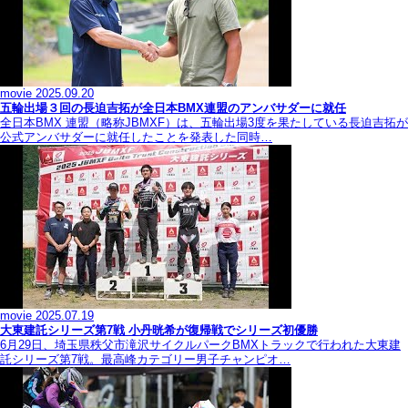
movie
2025.09.20
五輪出場３回の長迫吉拓が全日本BMX連盟のアンバサダーに就任
全日本BMX 連盟（略称JBMXF）は、五輪出場3度を果たしている長迫吉拓が
公式アンバサダーに就任したことを発表した同時…
movie
2025.07.19
大東建託シリーズ第7戦 ⼩丹晄希が復帰戦でシリーズ初優勝
6月29日、埼玉県秩父市滝沢サイクルパークBMXトラックで行われた大東建
託シリーズ第7戦。最高峰カテゴリー男子チャンピオ…