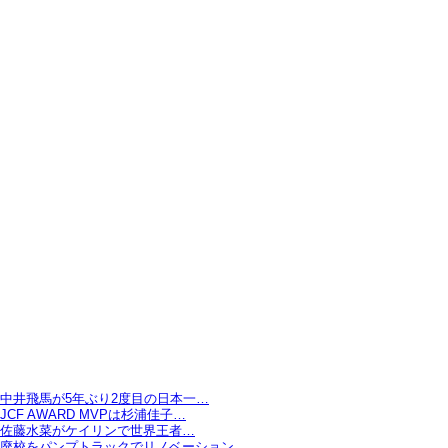
中井飛馬が5年ぶり2度目の日本一…
JCF AWARD MVPは杉浦佳子…
佐藤水菜がケイリンで世界王者…
廃校をパンプトラックでリノベーション…