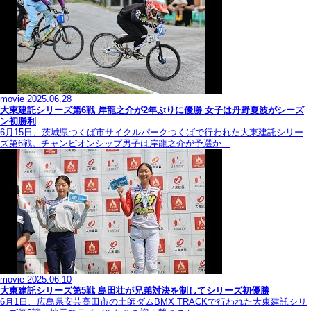
movie
2025.06.28
大東建託シリーズ第6戦 岸龍之介が2年ぶりに優勝 女子は丹野夏波がシーズ
ン初勝利
6月15日、茨城県つくば市サイクルパークつくばで行われた大東建託シリー
ズ第6戦。チャンピオンシップ男子は岸龍之介が予選か…
movie
2025.06.10
大東建託シリーズ第5戦 島田壮が兄弟対決を制してシリーズ初優勝
6月1日、広島県安芸高田市の土師ダムBMX TRACKで行われた大東建託シリ