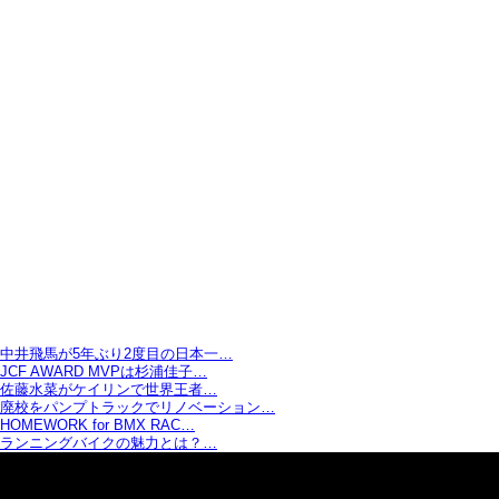
中井飛馬が5年ぶり2度目の日本一…
JCF AWARD MVPは杉浦佳子…
佐藤水菜がケイリンで世界王者…
廃校をパンプトラックでリノベーション…
HOMEWORK for BMX RAC…
ランニングバイクの魅力とは？…