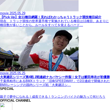
movie
2025.05.29
【Pick Up】全11種目網羅！見ればわかっちゃうトラック競技種目紹介
現在、トラック競技の世界選手権で実施されている種目は11種目。あまりに
種目数が多いことから、ルールをすべてを覚えるハード…
movie
2025.05.25
大東建託シリーズ第4戦 2戦連続ナカバヤシー炸裂！女子は籔田寿衣が初優勝
千葉県柏市にあるBMXトラック「沼南SPEEDWAY」で2日連続で開催された
BMXレーシングの国内シリーズ戦「大東建託シ…
SPECIAL
親子で夢中になれる！成長できる！ランニングバイクの魅力って何だろう
OFFICIAL CHANNEL