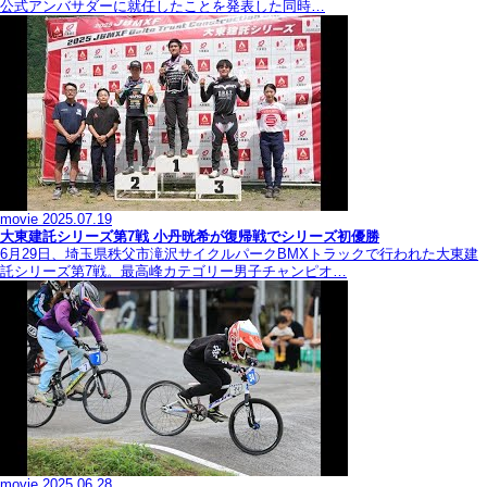
公式アンバサダーに就任したことを発表した同時…
movie
2025.07.19
大東建託シリーズ第7戦 ⼩丹晄希が復帰戦でシリーズ初優勝
6月29日、埼玉県秩父市滝沢サイクルパークBMXトラックで行われた大東建
託シリーズ第7戦。最高峰カテゴリー男子チャンピオ…
movie
2025.06.28