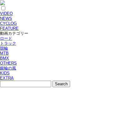
VIDEO
NEWS
CYCLOG
FEATURE
動画カテゴリー
ロード
トラック
競輪
MTB
BMX
OTHERS
銀輪の風
KIDS
EXTRA