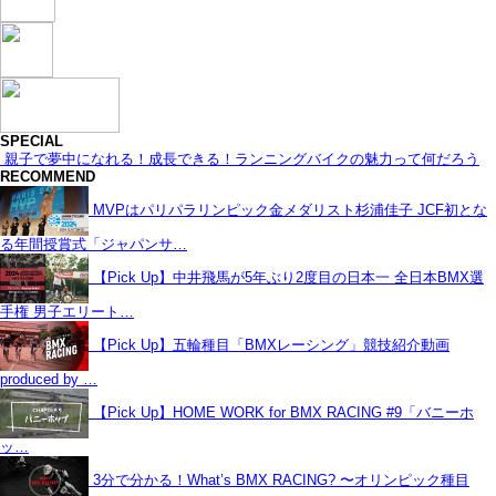
SPECIAL
親子で夢中になれる！成長できる！ランニングバイクの魅力って何だろう
RECOMMEND
MVPはパリパラリンピック金メダリスト杉浦佳子 JCF初とな
る年間授賞式「ジャパンサ…
【Pick Up】中井飛馬が5年ぶり2度目の日本一 全日本BMX選
手権 男子エリート…
【Pick Up】五輪種目「BMXレーシング」競技紹介動画
produced by …
【Pick Up】HOME WORK for BMX RACING #9「バニーホ
ッ…
3分で分かる！What’s BMX RACING? 〜オリンピック種目