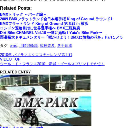
Related Posts:
BMXトリック ～パーク編～
2009 BMXフラットランド全日本選手権 King of Ground ラウンド1
BMXフラットランド King of Ground 第３戦 in 横浜
ロンドン五輪目指し世界選手権へ BMX三瓶将廣
Dirt Bike CHANNEL Vol.10 〜遂に始動！Yuta’s Bike Park〜
栗瀬裕太ドキュメンタリー「咲かせよう！BMXに情熱の花を」Part１／５
タグ:
bmx
,
川崎競輪場
,
競技普及
,
選手育成
2010年 パノラマ４クロスチャレンジ第１戦
VIDEO TOP
ツール・ド・フランス2010 新城・ゴールスプリントで６位！
RELATED ENTRY