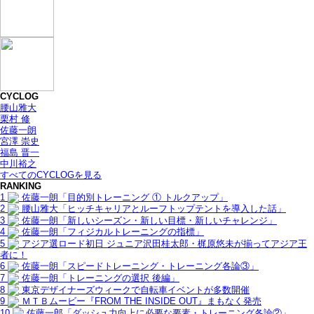
CYCLOG
腰山雅大
栗村 修
佐藤一朗
宮澤 崇史
福島 晋一
中川裕之
すべてのCYCLOGを見る
RANKING
1
佐藤一朗「目的別トレーニング ① トルクアップ」
2
腰山雅大「ヒッチキャリアとルーフトップテントを導入した話」
3
佐藤一朗「新しいシーズン・新しい目標・新しいチャレンジ」
4
佐藤一朗「フィジカルトレーニングの指標」
5
アジア選ロード初日 ジュニア沢田桂太郎・梶原悠未が揃ってアジア王
者に！
6
佐藤一朗「スピードトレーニング・トレーニング各論③」
7
佐藤一朗「トレーニングの選択 後編」
8
東京デザイナーズウィークで自転車イベントが多数開催
9
ＭＴＢムービー『FROM THE INSIDE OUT』まもなく発売
10
佐藤一郎「ダッシュ力向上に必要な要素・トレーニング各論②」