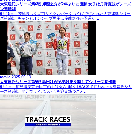
大東建託シリーズ第6戦 岸龍之介が2年ぶりに優勝 女子は丹野夏波がシーズ
ン初勝利
6月15日、茨城県つくば市サイクルパークつくばで行われた大東建託シリー
ズ第6戦。チャンピオンシップ男子は岸龍之介が予選か…
movie
2025.06.10
大東建託シリーズ第5戦 島田壮が兄弟対決を制してシリーズ初優勝
6月1日、広島県安芸高田市の土師ダムBMX TRACKで行われた大東建託シリ
ーズ第5戦。地元でライバルたちを迎え撃つこと…