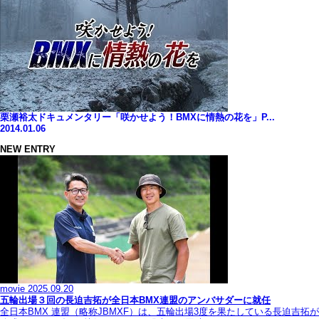
栗瀬裕太ドキュメンタリー「咲かせよう！BMXに情熱の花を」P...
2014.01.06
NEW ENTRY
movie
2025.09.20
五輪出場３回の長迫吉拓が全日本BMX連盟のアンバサダーに就任
全日本BMX 連盟（略称JBMXF）は、五輪出場3度を果たしている長迫吉拓が