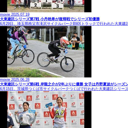
movie
2025.07.19
大東建託シリーズ第7戦 ⼩丹晄希が復帰戦でシリーズ初優勝
6月29日、埼玉県秩父市滝沢サイクルパークBMXトラックで行われた大東建
movie
2025.06.28
大東建託シリーズ第6戦 岸龍之介が2年ぶりに優勝 女子は丹野夏波がシーズ
6月15日、茨城県つくば市サイクルパークつくばで行われた大東建託シリー