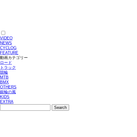
VIDEO
NEWS
CYCLOG
FEATURE
動画カテゴリー
ロード
トラック
競輪
MTB
BMX
OTHERS
銀輪の風
KIDS
EXTRA