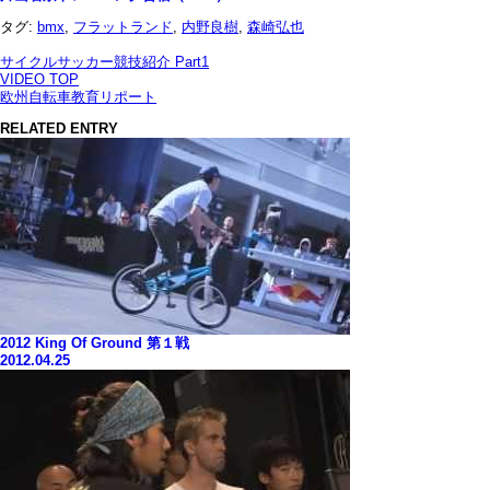
タグ:
bmx
,
フラットランド
,
内野良樹
,
森崎弘也
サイクルサッカー競技紹介 Part1
VIDEO TOP
欧州自転車教育リポート
RELATED ENTRY
2012 King Of Ground 第１戦
2012.04.25