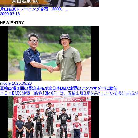
片山右京トレーニング合宿（2009）...
2009.03.13
NEW ENTRY
movie
2025.09.20
五輪出場３回の長迫吉拓が全日本BMX連盟のアンバサダーに就任
全日本BMX 連盟（略称JBMXF）は、五輪出場3度を果たしている長迫吉