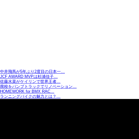
中井飛馬が5年ぶり2度目の日本一…
JCF AWARD MVPは杉浦佳子…
佐藤水菜がケイリンで世界王者…
廃校をパンプトラックでリノベーション…
HOMEWORK for BMX RAC…
ランニングバイクの魅力とは？…