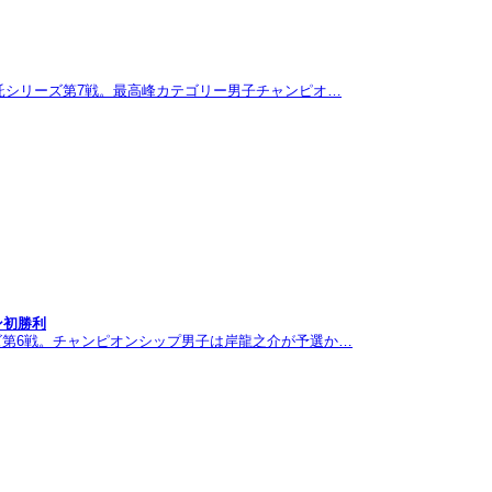
託シリーズ第7戦。最高峰カテゴリー男子チャンピオ…
ン初勝利
ズ第6戦。チャンピオンシップ男子は岸龍之介が予選か…