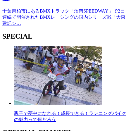
千葉県柏市にあるBMXトラック「沼南SPEEDWAY」で2日
連続で開催されたBMXレーシングの国内シリーズ戦「大東
建託シ…
SPECIAL
親子で夢中になれる！成長できる！ランニングバイク
の魅力って何だろう