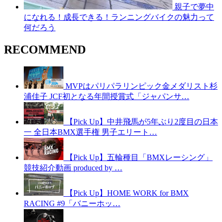
親子で夢中
になれる！成長できる！ランニングバイクの魅力って
何だろう
RECOMMEND
MVPはパリパラリンピック金メダリスト杉
浦佳子 JCF初となる年間授賞式「ジャパンサ…
【Pick Up】中井飛馬が5年ぶり2度目の日本
一 全日本BMX選手権 男子エリート…
【Pick Up】五輪種目「BMXレーシング」
競技紹介動画 produced by …
【Pick Up】HOME WORK for BMX
RACING #9「バニーホッ…