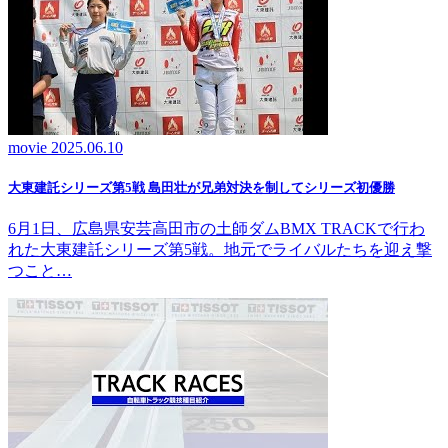
movie
2025.06.10
大東建託シリーズ第5戦 島田壮が兄弟対決を制してシリーズ初優勝
6月1日、広島県安芸高田市の土師ダムBMX TRACKで行わ
れた大東建託シリーズ第5戦。地元でライバルたちを迎え撃
つこと…