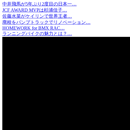
中井飛馬が5年ぶり2度目の日本一…
JCF AWARD MVPは杉浦佳子…
佐藤水菜がケイリンで世界王者…
廃校をパンプトラックでリノベーション…
HOMEWORK for BMX RAC…
ランニングバイクの魅力とは？…