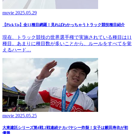
movie
2025.05.29
【Pick Up】全11種目網羅！見ればわかっちゃうトラック競技種目紹介
現在、トラック競技の世界選手権で実施されている種目は11
種目。あまりに種目数が多いことから、ルールをすべてを覚
えるハード…
movie
2025.05.25
大東建託シリーズ第4戦 2戦連続ナカバヤシー炸裂！女子は籔田寿衣が初
優勝