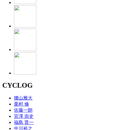
CYCLOG
腰山雅大
栗村 修
佐藤一朗
宮澤 崇史
福島 晋一
中川裕之