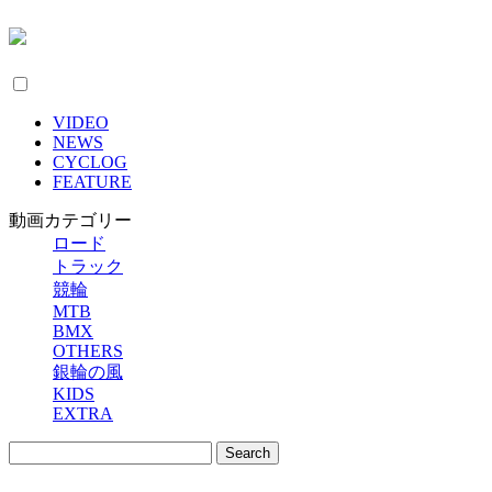
VIDEO
NEWS
CYCLOG
FEATURE
動画カテゴリー
ロード
トラック
競輪
MTB
BMX
OTHERS
銀輪の風
KIDS
EXTRA