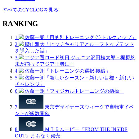
すべてのCYCLOGを見る
RANKING
1
佐藤一朗「目的別トレーニング ① トルクアップ」
2
腰山雅大「ヒッチキャリアとルーフトップテント
を導入した話」
3
アジア選ロード初日 ジュニア沢田桂太郎・梶原悠
未が揃ってアジア王者に！
4
佐藤一朗「トレーニングの選択 後編」
5
佐藤一朗「新しいシーズン・新しい目標・新しい
チャレンジ」
6
佐藤一朗「フィジカルトレーニングの指標」
7
東京デザイナーズウィークで自転車イベ
ントが多数開催
8
ＭＴＢムービー『FROM THE INSIDE
OUT』まもなく発売