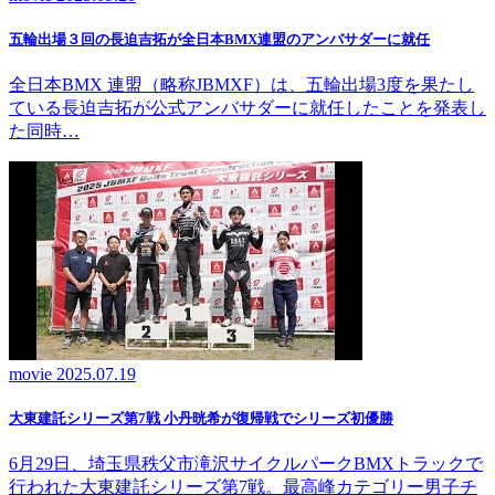
五輪出場３回の長迫吉拓が全日本BMX連盟のアンバサダーに就任
全日本BMX 連盟（略称JBMXF）は、五輪出場3度を果たし
ている長迫吉拓が公式アンバサダーに就任したことを発表し
た同時…
movie
2025.07.19
大東建託シリーズ第7戦 ⼩丹晄希が復帰戦でシリーズ初優勝
6月29日、埼玉県秩父市滝沢サイクルパークBMXトラックで
行われた大東建託シリーズ第7戦。最高峰カテゴリー男子チ