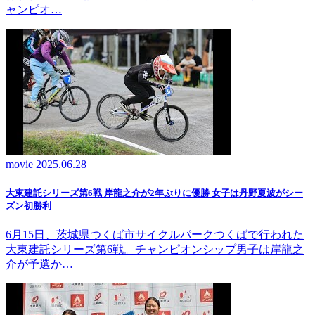
ャンピオ…
movie
2025.06.28
大東建託シリーズ第6戦 岸龍之介が2年ぶりに優勝 女子は丹野夏波がシー
ズン初勝利
6月15日、茨城県つくば市サイクルパークつくばで行われた
大東建託シリーズ第6戦。チャンピオンシップ男子は岸龍之
介が予選か…