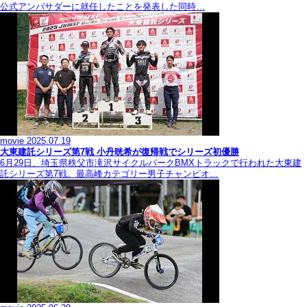
公式アンバサダーに就任したことを発表した同時…
movie
2025.07.19
大東建託シリーズ第7戦 ⼩丹晄希が復帰戦でシリーズ初優勝
6月29日、埼玉県秩父市滝沢サイクルパークBMXトラックで行われた大東建
託シリーズ第7戦。最高峰カテゴリー男子チャンピオ…