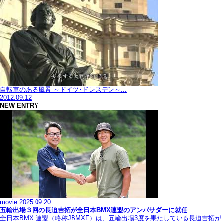
自転車のある風景 ～ドイツ･ドレスデン～...
2012.09.12
NEW ENTRY
movie
2025.09.20
五輪出場３回の長迫吉拓が全日本BMX連盟のアンバサダーに就任
全日本BMX 連盟（略称JBMXF）は、五輪出場3度を果たしている長迫吉拓が