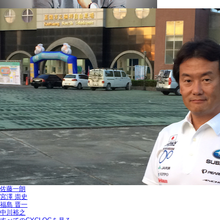
佐藤一朗
宮澤 崇史
福島 晋一
中川裕之