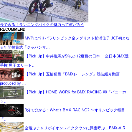
長できる！ランニングバイクの魅力って何だろう
RECOMMEND
MVPはパリパラリンピック金メダリスト杉浦佳子 JCF初とな
る年間授賞式「ジャパンサ…
【Pick Up】中井飛馬が5年ぶり2度目の日本一 全日本BMX選
手権 男子エリート…
【Pick Up】五輪種目「BMXレーシング」競技紹介動画
produced by …
【Pick Up】HOME WORK for BMX RACING #9「バニーホ
ッ…
3分で分かる！What’s BMX RACING? 〜オリンピック種目
「…
空飛ぶチャリがイオンレイクタウンに興奮呼ぶ！BMX-AIR