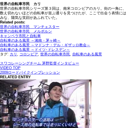
世界の自転車市民 カリ
世界の自転車市民シリーズ第３回は、南米コロンビアのカリ。街の一角に、
数え切れないほどの自転車が並ぶ通りを見つけたが、ここで出会う表情には
みな、陽気な笑顔があふれていた。
Related posts:
世界の自転車市民 マンチェスター
世界の自転車市民 メルボルン
キャンベラ市民と自転車
自転車のある風景 ～湘南・茅ヶ崎～
自転車のある風景 ～マドンナ・デル・ギザッロ教会～
自転車のある風景 ～ドイツ･ドレスデン～
タグ:
カリ
,
コロンビア
,
世界の自転車市民
,
自転車のある風景
スワコレーシングチーム 茅野監督インタビュー
VIDEO TOP
2009ロードバイクインプレッション
RELATED ENTRY