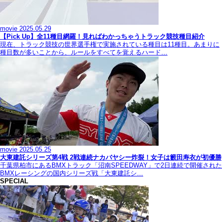
movie
2025.05.29
【Pick Up】全11種目網羅！見ればわかっちゃうトラック競技種目紹介
現在、トラック競技の世界選手権で実施されている種目は11種目。あまりに
種目数が多いことから、ルールをすべてを覚えるハード…
movie
2025.05.25
大東建託シリーズ第4戦 2戦連続ナカバヤシー炸裂！女子は籔田寿衣が初優勝
千葉県柏市にあるBMXトラック「沼南SPEEDWAY」で2日連続で開催された
BMXレーシングの国内シリーズ戦「大東建託シ…
SPECIAL