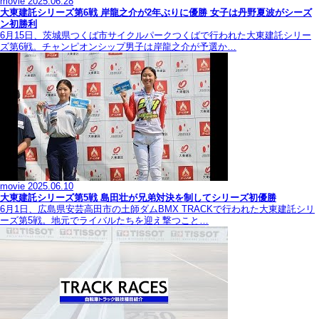
movie
2025.06.28
大東建託シリーズ第6戦 岸龍之介が2年ぶりに優勝 女子は丹野夏波がシーズ
ン初勝利
6月15日、茨城県つくば市サイクルパークつくばで行われた大東建託シリー
ズ第6戦。チャンピオンシップ男子は岸龍之介が予選か…
movie
2025.06.10
大東建託シリーズ第5戦 島田壮が兄弟対決を制してシリーズ初優勝
6月1日、広島県安芸高田市の土師ダムBMX TRACKで行われた大東建託シリ
ーズ第5戦。地元でライバルたちを迎え撃つこと…