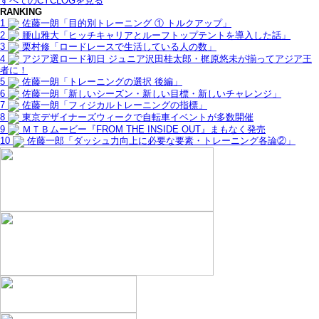
すべてのCYCLOGを見る
RANKING
1
佐藤一朗「目的別トレーニング ① トルクアップ」
2
腰山雅大「ヒッチキャリアとルーフトップテントを導入した話」
3
栗村修「ロードレースで生活している人の数」
4
アジア選ロード初日 ジュニア沢田桂太郎・梶原悠未が揃ってアジア王
者に！
5
佐藤一朗「トレーニングの選択 後編」
6
佐藤一朗「新しいシーズン・新しい目標・新しいチャレンジ」
7
佐藤一朗「フィジカルトレーニングの指標」
8
東京デザイナーズウィークで自転車イベントが多数開催
9
ＭＴＢムービー『FROM THE INSIDE OUT』まもなく発売
10
佐藤一郎「ダッシュ力向上に必要な要素・トレーニング各論②」