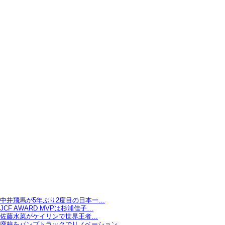
中井飛馬が5年ぶり2度目の日本一…
JCF AWARD MVPは杉浦佳子…
佐藤水菜がケイリンで世界王者…
廃校をパンプトラックでリノベーション…