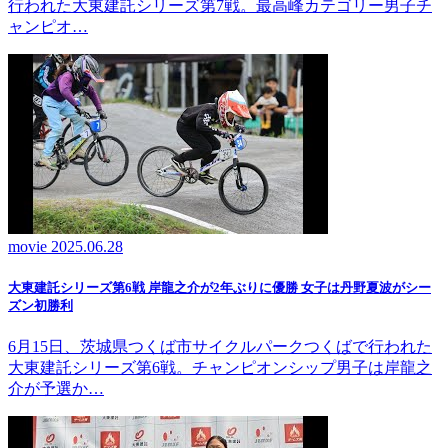
行われた大東建託シリーズ第7戦。最高峰カテゴリー男子チ
ャンピオ…
movie
2025.06.28
大東建託シリーズ第6戦 岸龍之介が2年ぶりに優勝 女子は丹野夏波がシー
ズン初勝利
6月15日、茨城県つくば市サイクルパークつくばで行われた
大東建託シリーズ第6戦。チャンピオンシップ男子は岸龍之
介が予選か…