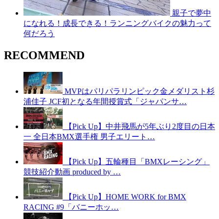
親子で夢中
になれる！成長できる！ランニングバイクの魅力って
何だろう
RECOMMEND
MVPはパリパラリンピック金メダリスト杉
浦佳子 JCF初となる年間授賞式「ジャパンサ…
【Pick Up】中井飛馬が5年ぶり2度目の日本
一 全日本BMX選手権 男子エリート…
【Pick Up】五輪種目「BMXレーシング」
競技紹介動画 produced by …
【Pick Up】HOME WORK for BMX
RACING #9「バニーホッ…