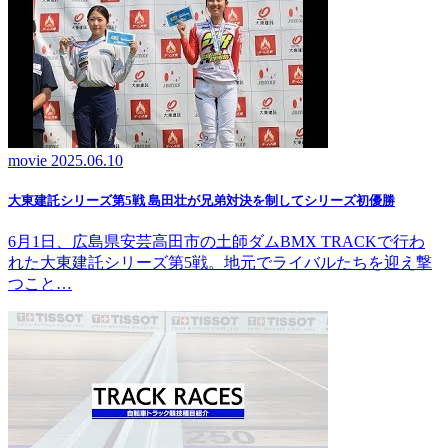
movie
2025.06.10
大東建託シリーズ第5戦 島田壮が兄弟対決を制してシリーズ初優勝
6月1日、広島県安芸高田市の土師ダムBMX TRACKで行わ
れた大東建託シリーズ第5戦。地元でライバルたちを迎え撃
つこと…