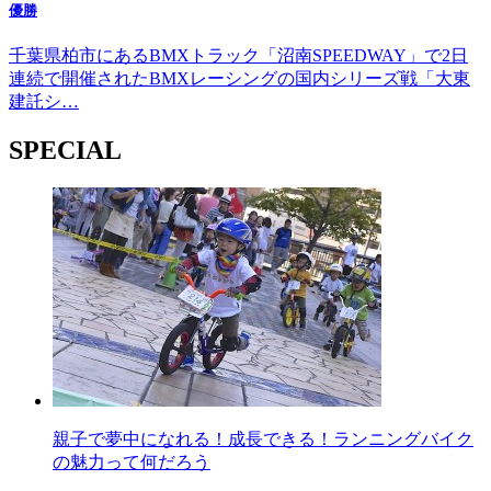
優勝
千葉県柏市にあるBMXトラック「沼南SPEEDWAY」で2日
連続で開催されたBMXレーシングの国内シリーズ戦「大東
建託シ…
SPECIAL
親子で夢中になれる！成長できる！ランニングバイク
の魅力って何だろう