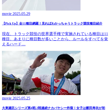
movie
2025.05.29
【Pick Up】全11種目網羅！見ればわかっちゃうトラック競技種目紹介
現在、トラック競技の世界選手権で実施されている種目は11
種目。あまりに種目数が多いことから、ルールをすべてを覚
えるハード…
movie
2025.05.25
大東建託シリーズ第4戦 2戦連続ナカバヤシー炸裂！女子は籔田寿衣が初