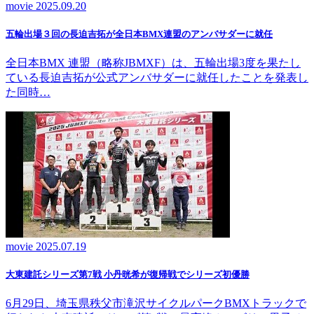
movie
2025.09.20
五輪出場３回の長迫吉拓が全日本BMX連盟のアンバサダーに就任
全日本BMX 連盟（略称JBMXF）は、五輪出場3度を果たし
ている長迫吉拓が公式アンバサダーに就任したことを発表し
た同時…
movie
2025.07.19
大東建託シリーズ第7戦 ⼩丹晄希が復帰戦でシリーズ初優勝
6月29日、埼玉県秩父市滝沢サイクルパークBMXトラックで