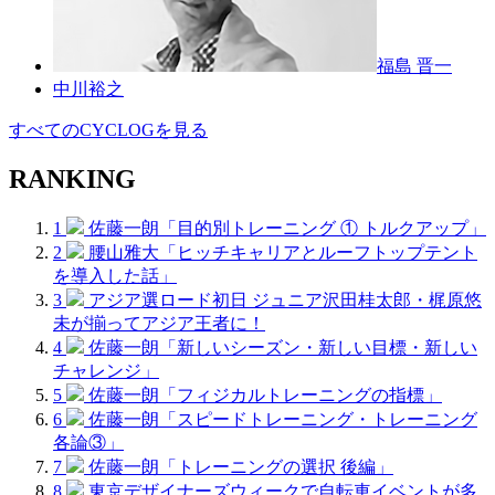
福島 晋一
中川裕之
すべてのCYCLOGを見る
RANKING
1
佐藤一朗「目的別トレーニング ① トルクアップ」
2
腰山雅大「ヒッチキャリアとルーフトップテント
を導入した話」
3
アジア選ロード初日 ジュニア沢田桂太郎・梶原悠
未が揃ってアジア王者に！
4
佐藤一朗「新しいシーズン・新しい目標・新しい
チャレンジ」
5
佐藤一朗「フィジカルトレーニングの指標」
6
佐藤一朗「スピードトレーニング・トレーニング
各論③」
7
佐藤一朗「トレーニングの選択 後編」
8
東京デザイナーズウィークで自転車イベントが多