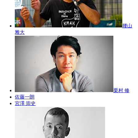
腰山
雅大
栗村 修
佐藤一朗
宮澤 崇史