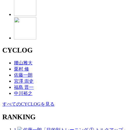
CYCLOG
腰山雅大
栗村 修
佐藤一朗
宮澤 崇史
福島 晋一
中川裕之
すべてのCYCLOGを見る
RANKING
1
佐藤一朗「目的別トレーニング ① トルクアップ」