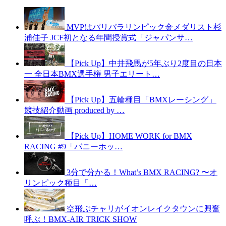
MVPはパリパラリンピック金メダリスト杉
浦佳子 JCF初となる年間授賞式「ジャパンサ…
【Pick Up】中井飛馬が5年ぶり2度目の日本
一 全日本BMX選手権 男子エリート…
【Pick Up】五輪種目「BMXレーシング」
競技紹介動画 produced by …
【Pick Up】HOME WORK for BMX
RACING #9「バニーホッ…
3分で分かる！What’s BMX RACING? 〜オ
リンピック種目「…
空飛ぶチャリがイオンレイクタウンに興奮
呼ぶ！BMX-AIR TRICK SHOW