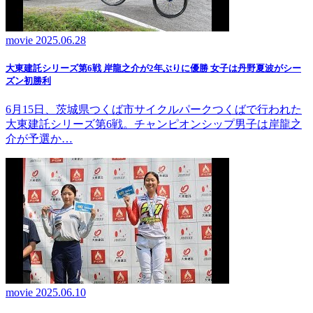
movie
2025.06.28
大東建託シリーズ第6戦 岸龍之介が2年ぶりに優勝 女子は丹野夏波がシー
ズン初勝利
6月15日、茨城県つくば市サイクルパークつくばで行われた
大東建託シリーズ第6戦。チャンピオンシップ男子は岸龍之
介が予選か…
movie
2025.06.10