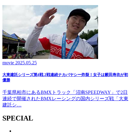
movie
2025.05.25
大東建託シリーズ第4戦 2戦連続ナカバヤシー炸裂！女子は籔田寿衣が初
優勝
千葉県柏市にあるBMXトラック「沼南SPEEDWAY」で2日
連続で開催されたBMXレーシングの国内シリーズ戦「大東
建託シ…
SPECIAL