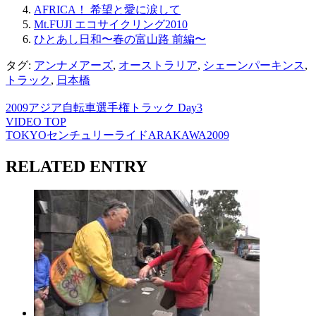
AFRICA！ 希望と愛に涙して
Mt.FUJI エコサイクリング2010
ひとあし日和〜春の富山路 前編〜
タグ:
アンナメアーズ
,
オーストラリア
,
シェーンパーキンス
,
トラック
,
日本橋
2009アジア自転車選手権トラック Day3
VIDEO TOP
TOKYOセンチュリーライドARAKAWA2009
RELATED ENTRY