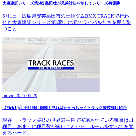
大東建託シリーズ第5戦 島田壮が兄弟対決を制してシリーズ初優勝
6月1日、広島県安芸高田市の土師ダムBMX TRACKで行わ
れた大東建託シリーズ第5戦。地元でライバルたちを迎え撃
つこと…
movie
2025.05.29
【Pick Up】全11種目網羅！見ればわかっちゃうトラック競技種目紹介
現在、トラック競技の世界選手権で実施されている種目は11
種目。あまりに種目数が多いことから、ルールをすべてを覚
えるハード…