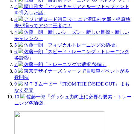
2
腰山雅大「ヒッチキャリアとルーフトップテント
を導入した話」
3
アジア選ロード初日 ジュニア沢田桂太郎・梶原悠
未が揃ってアジア王者に！
4
佐藤一朗「新しいシーズン・新しい目標・新しい
チャレンジ」
5
佐藤一朗「フィジカルトレーニングの指標」
6
佐藤一朗「スピードトレーニング・トレーニング
各論③」
7
佐藤一朗「トレーニングの選択 後編」
8
東京デザイナーズウィークで自転車イベントが多
数開催
9
ＭＴＢムービー『FROM THE INSIDE OUT』まも
なく発売
10
佐藤一郎「ダッシュ力向上に必要な要素・トレー
ニング各論②」