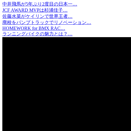
中井飛馬が5年ぶり2度目の日本一…
JCF AWARD MVPは杉浦佳子…
佐藤水菜がケイリンで世界王者…
廃校をパンプトラックでリノベーション…
HOMEWORK for BMX RAC…
ランニングバイクの魅力とは？…