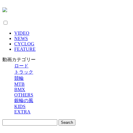
VIDEO
NEWS
CYCLOG
FEATURE
動画カテゴリー
ロード
トラック
競輪
MTB
BMX
OTHERS
銀輪の風
KIDS
EXTRA