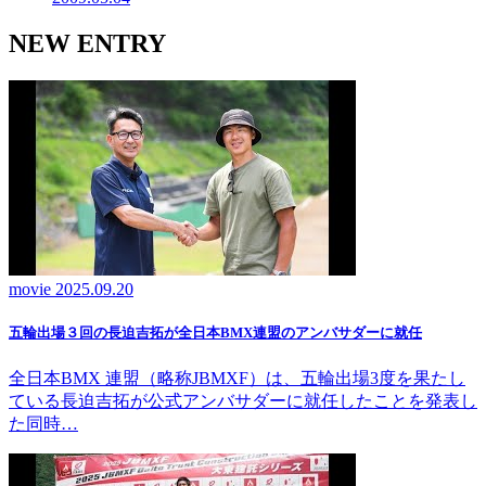
NEW ENTRY
movie
2025.09.20
五輪出場３回の長迫吉拓が全日本BMX連盟のアンバサダーに就任
全日本BMX 連盟（略称JBMXF）は、五輪出場3度を果たし
ている長迫吉拓が公式アンバサダーに就任したことを発表し
た同時…