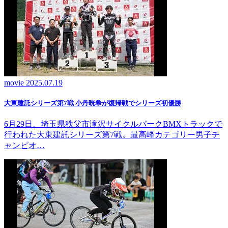
movie
2025.07.19
大東建託シリーズ第7戦 ⼩丹晄希が復帰戦でシリーズ初優勝
6月29日、埼玉県秩父市滝沢サイクルパークBMXトラックで
行われた大東建託シリーズ第7戦。最高峰カテゴリー男子チ
ャンピオ…