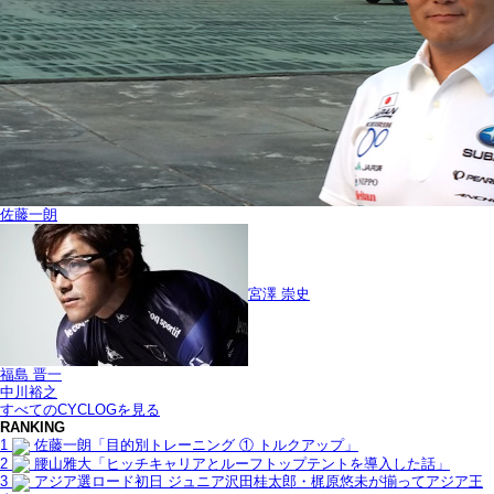
佐藤一朗
宮澤 崇史
福島 晋一
中川裕之
すべてのCYCLOGを見る
RANKING
1
佐藤一朗「目的別トレーニング ① トルクアップ」
2
腰山雅大「ヒッチキャリアとルーフトップテントを導入した話」
3
アジア選ロード初日 ジュニア沢田桂太郎・梶原悠未が揃ってアジア王