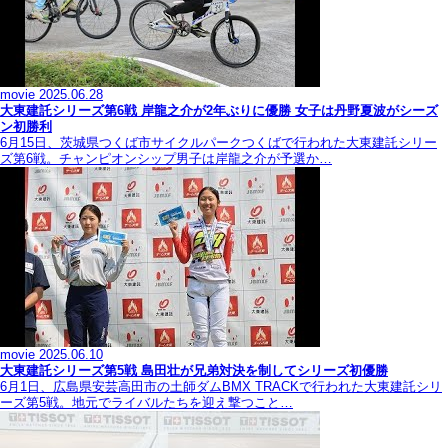
movie
2025.06.28
大東建託シリーズ第6戦 岸龍之介が2年ぶりに優勝 女子は丹野夏波がシーズ
ン初勝利
6月15日、茨城県つくば市サイクルパークつくばで行われた大東建託シリー
ズ第6戦。チャンピオンシップ男子は岸龍之介が予選か…
movie
2025.06.10
大東建託シリーズ第5戦 島田壮が兄弟対決を制してシリーズ初優勝
6月1日、広島県安芸高田市の土師ダムBMX TRACKで行われた大東建託シリ
ーズ第5戦。地元でライバルたちを迎え撃つこと…