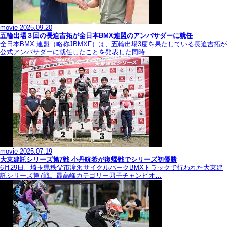
movie
2025.09.20
五輪出場３回の長迫吉拓が全日本BMX連盟のアンバサダーに就任
全日本BMX 連盟（略称JBMXF）は、五輪出場3度を果たしている長迫吉拓が
公式アンバサダーに就任したことを発表した同時…
movie
2025.07.19
大東建託シリーズ第7戦 ⼩丹晄希が復帰戦でシリーズ初優勝
6月29日、埼玉県秩父市滝沢サイクルパークBMXトラックで行われた大東建
託シリーズ第7戦。最高峰カテゴリー男子チャンピオ…