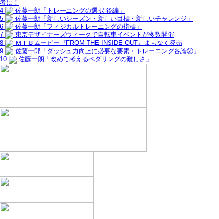
者に！
4
佐藤一朗「トレーニングの選択 後編」
5
佐藤一朗「新しいシーズン・新しい目標・新しいチャレンジ」
6
佐藤一朗「フィジカルトレーニングの指標」
7
東京デザイナーズウィークで自転車イベントが多数開催
8
ＭＴＢムービー『FROM THE INSIDE OUT』まもなく発売
9
佐藤一郎「ダッシュ力向上に必要な要素・トレーニング各論②」
10
佐藤一朗「改めて考えるペダリングの難しさ」