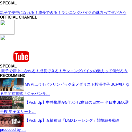
SPECIAL
親子で夢中になれる！成長できる！ランニングバイクの魅力って何だろう
OFFICIAL CHANNEL
SPECIAL
親子で夢中になれる！成長できる！ランニングバイクの魅力って何だろう
RECOMMEND
MVPはパリパラリンピック金メダリスト杉浦佳子 JCF初とな
る年間授賞式「ジャパンサ…
【Pick Up】中井飛馬が5年ぶり2度目の日本一 全日本BMX選
手権 男子エリート…
【Pick Up】五輪種目「BMXレーシング」競技紹介動画
produced by …