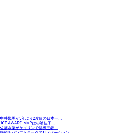
中井飛馬が5年ぶり2度目の日本一…
JCF AWARD MVPは杉浦佳子…
佐藤水菜がケイリンで世界王者…
廃校をパンプトラックでリノベーション…