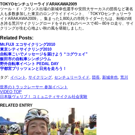
TOKYOセンチュリーライドARAKAWA2009
ツール・ド・フランス出場の新城幸也選手や安田大サーカスの団長など著名
人も多数参加した東京のロングライドイベント、「TOKYOセンチュリーラ
イドARAKAWA2009」。集まった1,800人の市民ライダーたちは、秋桜の咲
き誇る荒川サイクリングロードをそれぞれのペースで40～80キロ走り、サイ
クリングが生む心地よい秋の風を堪能しました。
Related Posts:
Mt.FUJI エコサイクリング2010
東京シティサイクリング2010
自転車こいでメッセージを届けよう “コグウェイ”
飯田市の自転車シンポジウム
野外自転車イベント PEDAL DAY
宇都宮ブリッツェンと日光を走ろう！
タグ:
イベント
,
サイクリング
,
センチュリーライド
,
団長
,
新城幸也
,
荒川
世界のトラックレーサー 参加イベント
VIDEO TOP
日本版ヴェリブ！ コミュニティサイクル社会実験
RELATED ENTRY