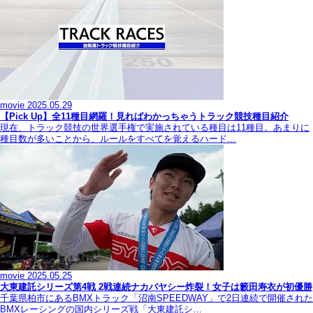
movie
2025.05.29
【Pick Up】全11種目網羅！見ればわかっちゃうトラック競技種目紹介
現在、トラック競技の世界選手権で実施されている種目は11種目。あまりに
種目数が多いことから、ルールをすべてを覚えるハード…
movie
2025.05.25
大東建託シリーズ第4戦 2戦連続ナカバヤシー炸裂！女子は籔田寿衣が初優勝
千葉県柏市にあるBMXトラック「沼南SPEEDWAY」で2日連続で開催された
BMXレーシングの国内シリーズ戦「大東建託シ…