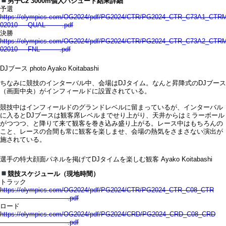
男子C2 3000m個人パシュート結果詳細
予選
https://olympics.com/OG2024/pdf/PG2024/CTR/PG2024_CTR_C73A1_CTR
02010—–QUAL——–.pdf
決勝
https://olympics.com/OG2024/pdf/PG2024/CTR/PG2024_CTR_C73A2_CTR
02010—–FNL———.pdf
DJブース photo Ayako Koitabashi
ちなみに競技のインターバル中、会場はDJタイム。なんと昇降式のDJブース
（画面中央）がインフィールドに設置されている。
競技中はインフィールドのグランドレベルに留まっているが、インターバル
に入るとDJブースは観客席レベルまでせり上がり、天井からはミラーボール
がつつつ、と降りて来て観客を巻き込み盛り上がる。レース中はもちろんの
こと、レースの合間も常に観客を楽しませ、会場の熱気をさまさない演出が
施されている。
選手の特大顔面パネルを掲げてDJタイムを楽しむ観客 Ayako Koitabashi
競技スケジュール（現地時間）
トラック
https://olympics.com/OG2024/pdf/PG2024/CTR/PG2024_CTR_C08_CTR
——————————-.pdf
ロード
https://olympics.com/OG2024/pdf/PG2024/CRD/PG2024_CRD_C08_CRD
——————————-.pdf