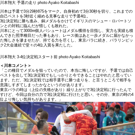
川本翔大 予選の走り photo Ayako Koitabashi
川本は予選で3分29秒875をマーク。自身初めて3分30秒を切り、これまでの
自己ベストを3秒近く縮める見事な走りで予選4位。
3位決定戦に勝ち進み、銅メダルをかけてイギリスのマシュー・ロバートソ
ンとの対戦に臨んだが惜しくも敗れた。
川本にとって3000m個人パシュートはメダル獲得を目指し、実力も実績も積
んできた照準種目だった事もあり、レース後はあと一歩メダルに届かなかっ
た悔しさを滲ませたが、持てる力を尽くし、東京パラに続き、パラリンピッ
ク2大会連続で堂々の4位入賞を果たした。
川本翔大 3-4位決定戦スタート前 photo Ayako Koitabashi
＜川本コメント＞
「この種目でメダルを狙っていたので、本当に悔しいですが、予選では自己
ベストを出して3位決定戦でもしっかりと今できることはやれたと思ってい
ます。ただ、3位決定戦では相手選手に勝つ走りを、と言うところで相手を
意識しすぎてしまったかなというのがあります。
東京パラの時は（上位の失格があり）繰り上がりで3位決定戦に行ったんで
すけど、今回は自分の力で3位決定戦に行けたと思い、その分、東京の時の4
位より悔しい気持ちがあります。」