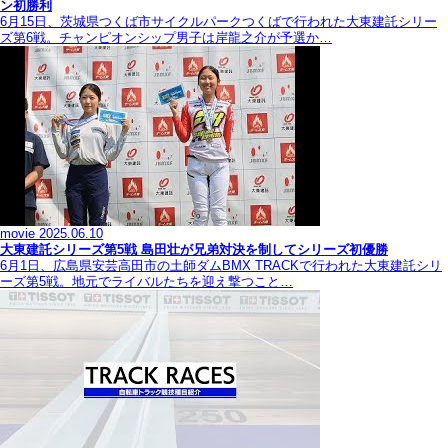
ン初勝利
6月15日、茨城県つくば市サイクルパークつくばで行われた大東建託シリー
ズ第6戦。チャンピオンシップ男子は岸龍之介が予選か…
movie
2025.06.10
大東建託シリーズ第5戦 島田壮が兄弟対決を制してシリーズ初優勝
6月1日、広島県安芸高田市の土師ダムBMX TRACKで行われた大東建託シリ
ーズ第5戦。地元でライバルたちを迎え撃つこと…