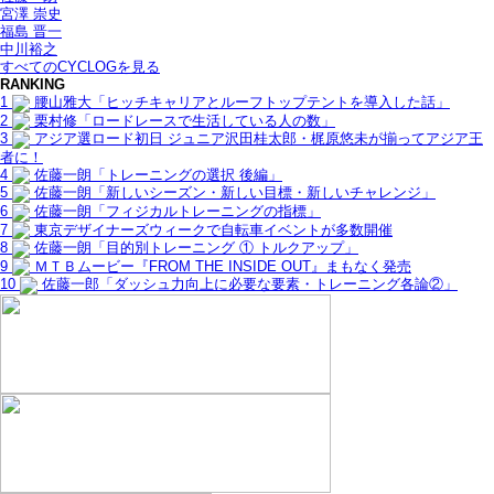
宮澤 崇史
福島 晋一
中川裕之
すべてのCYCLOGを見る
RANKING
1
腰山雅大「ヒッチキャリアとルーフトップテントを導入した話」
2
栗村修「ロードレースで生活している人の数」
3
アジア選ロード初日 ジュニア沢田桂太郎・梶原悠未が揃ってアジア王
者に！
4
佐藤一朗「トレーニングの選択 後編」
5
佐藤一朗「新しいシーズン・新しい目標・新しいチャレンジ」
6
佐藤一朗「フィジカルトレーニングの指標」
7
東京デザイナーズウィークで自転車イベントが多数開催
8
佐藤一朗「目的別トレーニング ① トルクアップ」
9
ＭＴＢムービー『FROM THE INSIDE OUT』まもなく発売
10
佐藤一郎「ダッシュ力向上に必要な要素・トレーニング各論②」