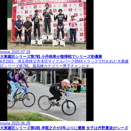
movie
2025.07.19
大東建託シリーズ第7戦 ⼩丹晄希が復帰戦でシリーズ初優勝
6月29日、埼玉県秩父市滝沢サイクルパークBMXトラックで行われた大東建
託シリーズ第7戦。最高峰カテゴリー男子チャンピオ…
movie
2025.06.28
大東建託シリーズ第6戦 岸龍之介が2年ぶりに優勝 女子は丹野夏波がシーズ