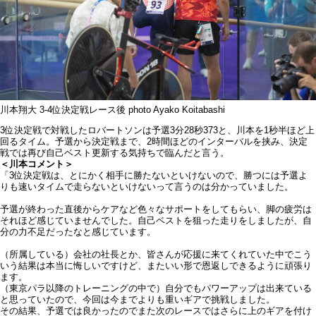
川本翔大 3-4位決定戦レース後 photo Ayako Koitabashi
3位決定戦で対戦したロバートソンは予選3分28秒373と、川本を1秒半ほど上
回るタイム。予選から決定戦まで、2時間ほどのインターバルを挟み、決定
戦では再び自己ベスト更新する気持ちで臨んだと言う。
＜川本コメント＞
「3位決定戦は、とにかく相手に勝たないといけないので、勝つには予選よ
りも速いタイムで走らないといけないって言うのは分かっていました。
予選が終わった直後からケアなど色々なサポートをしてもらい、脚の疲労は
それほど感じていませんでした。自己ベストを狙った走りをしましたが、自
分の力不足だったなと感じています。
（所属している）会社の社長とか、皆さんが応援に来てくれていた中でこう
いう結果は本当に悔しいですけど、またいい形で恩返しできるように頑張り
ます。
（東京パラ以降のトレーニングの中で）自分でもパワーアップは出来ている
と思っていたので、今回は今までよりも重いギアで挑戦しました。
その結果、予選では良かったのでまた次のレースではさらに上のギアを付け