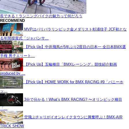
長できる！ランニングバイクの魅力って何だろう
RECOMMEND
MVPはパリパラリンピック金メダリスト杉浦佳子 JCF初とな
る年間授賞式「ジャパンサ…
【Pick Up】中井飛馬が5年ぶり2度目の日本一 全日本BMX選
手権 男子エリート…
【Pick Up】五輪種目「BMXレーシング」競技紹介動画
produced by …
【Pick Up】HOME WORK for BMX RACING #9「バニーホ
ッ…
3分で分かる！What’s BMX RACING? 〜オリンピック種目
「…
空飛ぶチャリがイオンレイクタウンに興奮呼ぶ！BMX-AIR
TRICK SHOW