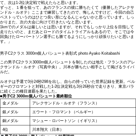
て、次は1-2位決定戦で戦えたらと思います。
ずっと、１番を狙って、あのフランスの彼に勝ちたくて（優勝したアレクサ
ンドル・ルオテ）ここまで練習してきたので、悔しんですけど、今回の自己
ベストっていうのはひとつ良い形になるんじゃないかと思っています。しっ
かりまた、次の大会に向けて行きたいなと思います。
1kmでのメダルは厳しいとは思いますが、それでもしっかり上位を目指して
走りたいのと、まだあとロードのタイムトライアルもあるので、そこでは今
回負けたローバートソン選手にも勝てるようにしっかり頑張りたいと思いま
す。」
男子C2クラス 3000m個人パシュート表彰式 photo Ayako Koitabashi
この男子C2クラス3000m個人パシュートを制したのは地元・フランスのアレ
クサンドル・ルオテ（写真中央）。川本が勝ちたい相手として掲げるライバ
ルだ。
ルオテは予選で3分24秒298を出し、自らの持っていた世界記録を更新。ベル
ギーのフロマントと対戦した1-2位決定戦も3分26秒台で走りきり、東京パラ
に続くこの種目連覇を果たした。
■男子C2 3000m個人パシュート最終順位
金メダル
アレクサンドル・ルオテ（フランス）
銀メダル
エウート・フロマント（ベルギー）
銅メダル
マシュー・ロバートソン（イギリス）
4位
川本翔大（日本）