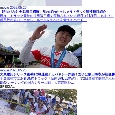
movie
2025.05.29
【Pick Up】全11種目網羅！見ればわかっちゃうトラック競技種目紹介
現在、トラック競技の世界選手権で実施されている種目は11種目。あまりに
種目数が多いことから、ルールをすべてを覚えるハード…
movie
2025.05.25
大東建託シリーズ第4戦 2戦連続ナカバヤシー炸裂！女子は籔田寿衣が初優勝
千葉県柏市にあるBMXトラック「沼南SPEEDWAY」で2日連続で開催された
BMXレーシングの国内シリーズ戦「大東建託シ…
SPECIAL