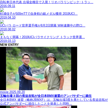
自転車日本代表 出場全種目で入賞！リオパラリンピック･トラッ...
2016.09.11
杉浦佳子が500mTTで自身初の銀メダル獲得 2019UCI...
2019.04.10
UCIパラ ロード世界選手権が8月2日開幕 W杯連勝中の野口...
2018.08.02
まもなく開幕！2019UCIパラサイクリング トラック世界選...
2019.03.13
NEW ENTRY
movie
2025.09.20
五輪出場３回の長迫吉拓が全日本BMX連盟のアンバサダーに就任
全日本BMX 連盟（略称JBMXF）は、五輪出場3度を果たしている長迫吉拓が
公式アンバサダーに就任したことを発表した同時…