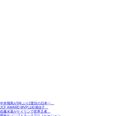
中井飛馬が5年ぶり2度目の日本一…
JCF AWARD MVPは杉浦佳子…
佐藤水菜がケイリンで世界王者…
廃校をパンプトラックでリノベーション…