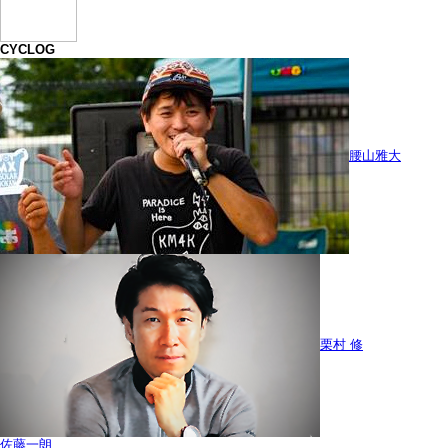
CYCLOG
腰山雅大
栗村 修
佐藤一朗