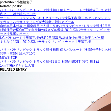
photo&text 小板橋彩子
Related posts:
パリ・パラリンピック トラック競技初日 個人パシュートで杉浦佳子5位 木村
和平・三浦生誠ペア10位
ツール・ド・フランスさいたまクリテでパラ世界王者 野口もアルカンシェル
で疾走！パラサイクリングが大観衆に競技アピール
自転車日本代表 出場全種目で入賞！リオパラリンピック･トラック競技2日目
杉浦佳子が500mTTで自身初の銀メダル獲得 2019UCIパラサイクリング トラ
ック世界選レポート
UCIパラ ロード世界選手権が8月2日開幕 W杯連勝中の野口佳子らが出場
まもなく開幕！2019UCIパラサイクリング トラック世界選手権
パリ・パラリンピック トラック競技初日 個人パシュートで杉浦佳子5位 木村
和平・三浦生誠ペア10位
NEWS TOP
パリ・パラリンピック トラック競技3日目 杉浦が500TTで7位 川本は
1kmTT6位でともに入賞
;
RELATED ENTRY