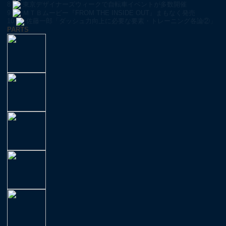
8
東京デザイナーズウィークで自転車イベントが多数開催
9
ＭＴＢムービー『FROM THE INSIDE OUT』まもなく発売
10
佐藤一郎「ダッシュ力向上に必要な要素・トレーニング各論②」
PARTS