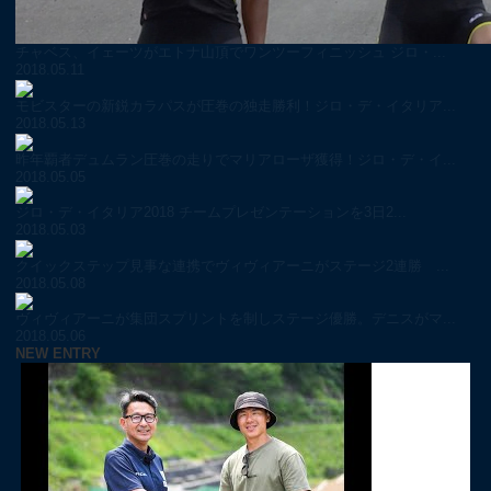
チャベス、イェーツがエトナ山頂でワンツーフィニッシュ ジロ・...
2018.05.11
モビスターの新鋭カラパスが圧巻の独走勝利！ジロ・デ・イタリア...
2018.05.13
昨年覇者デュムラン圧巻の走りでマリアローザ獲得！ジロ・デ・イ...
2018.05.05
ジロ・デ・イタリア2018 チームプレゼンテーションを3日2...
2018.05.03
クイックステップ見事な連携でヴィヴィアーニがステージ2連勝 ...
2018.05.08
ヴィヴィアーニが集団スプリントを制しステージ優勝。デニスがマ...
2018.05.06
NEW ENTRY