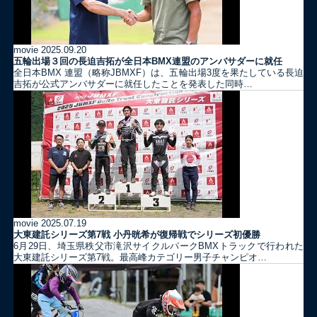
movie
2025.09.20
五輪出場３回の長迫吉拓が全日本BMX連盟のアンバサダーに就任
全日本BMX 連盟（略称JBMXF）は、五輪出場3度を果たしている長迫
吉拓が公式アンバサダーに就任したことを発表した同時…
movie
2025.07.19
大東建託シリーズ第7戦 ⼩丹晄希が復帰戦でシリーズ初優勝
6月29日、埼玉県秩父市滝沢サイクルパークBMXトラックで行われた
大東建託シリーズ第7戦。最高峰カテゴリー男子チャンピオ…