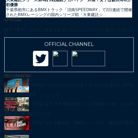
初優勝
千葉県柏市にあるBMXトラック「沼南SPEEDWAY」で2日連続で開催
されたBMXレーシングの国内シリーズ戦「大東建託シ…
SPECIAL
親子で夢中になれる！成長できる！ランニングバイクの魅力って何だろ
う
OFFICIAL CHANNEL
RECOMMEND
MVPはパリパラリンピック金メダリスト杉浦佳子 JCF初
となる年間授賞式「ジャパンサ…
【Pick Up】中井飛馬が5年ぶり2度目の日本一 全日本
BMX選手権 男子エリート…
【Pick Up】五輪種目「BMXレーシング」競技紹介動画
produced by …