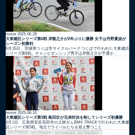
movie
2025.06.28
大東建託シリーズ第6戦 岸龍之介が2年ぶりに優勝 女子は丹野夏波が
シーズン初勝利
6月15日、茨城県つくば市サイクルパークつくばで行われた大東建託
シリーズ第6戦。チャンピオンシップ男子は岸龍之介が予選か…
movie
2025.06.10
大東建託シリーズ第5戦 島田壮が兄弟対決を制してシリーズ初優勝
6月1日、広島県安芸高田市の土師ダムBMX TRACKで行われた大東建
託シリーズ第5戦。地元でライバルたちを迎え撃つこと…