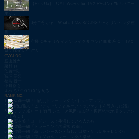
【Pick Up】HOME WORK for BMX RACING #9「バニー
ホッ…
3分で分かる！What’s BMX RACING? 〜オリンピック種
目「…
空飛ぶチャリがイオンレイクタウンに興奮呼ぶ！BMX-
AIR TRICK SHOW
CYCLOG
腰山雅大
栗村 修
佐藤一朗
宮澤 崇史
福島 晋一
中川裕之
すべてのCYCLOGを見る
RANKING
1
佐藤一朗「目的別トレーニング ① トルクアップ」
2
腰山雅大「ヒッチキャリアとルーフトップテントを導入した話」
3
アジア選ロード初日 ジュニア沢田桂太郎・梶原悠未が揃ってアジ
ア王者に！
4
栗村修「ロードレースで生活している人の数」
5
佐藤一朗「トレーニングの選択 後編」
6
佐藤一朗「新しいシーズン・新しい目標・新しいチャレンジ」
7
佐藤一朗「フィジカルトレーニングの指標」