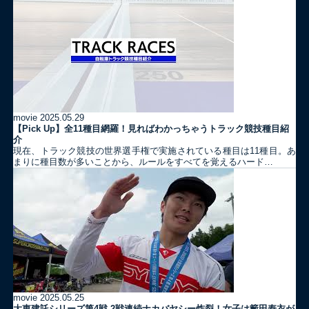
movie
2025.05.29
【Pick Up】全11種目網羅！見ればわかっちゃうトラック競技種目紹
介
現在、トラック競技の世界選手権で実施されている種目は11種目。あ
まりに種目数が多いことから、ルールをすべてを覚えるハード…
movie
2025.05.25
大東建託シリーズ第4戦 2戦連続ナカバヤシー炸裂！女子は籔田寿衣が