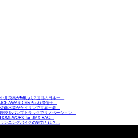
中井飛馬が5年ぶり2度目の日本一…
JCF AWARD MVPは杉浦佳子…
佐藤水菜がケイリンで世界王者…
廃校をパンプトラックでリノベーション…
HOMEWORK for BMX RAC…
ランニングバイクの魅力とは？…