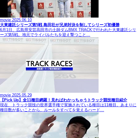
movie
2025.06.10
大東建託シリーズ第5戦 島田壮が兄弟対決を制してシリーズ初優勝
6月1日、広島県安芸高田市の土師ダムBMX TRACKで行われた大東建託シリ
ーズ第5戦。地元でライバルたちを迎え撃つこと…
movie
2025.05.29
【Pick Up】全11種目網羅！見ればわかっちゃうトラック競技種目紹介
現在、トラック競技の世界選手権で実施されている種目は11種目。あまりに
種目数が多いことから、ルールをすべてを覚えるハード…