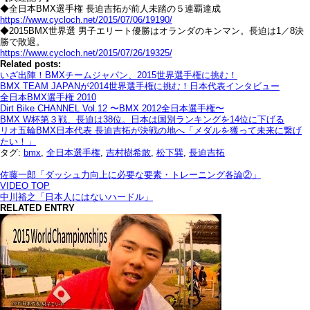
◆全日本BMX選手権 長迫吉拓が前人未踏の５連覇達成
https://www.cycloch.net/2015/07/06/19190/
◆2015BMX世界選 男子エリート優勝はオランダのキンマン。長迫は1／8決
勝で敗退。
https://www.cycloch.net/2015/07/26/19325/
Related posts:
いざ出陣！BMXチームジャパン、2015世界選手権に挑む！
BMX TEAM JAPANが2014世界選手権に挑む！日本代表インタビュー
全日本BMX選手権 2010
Dirt Bike CHANNEL Vol.12 〜BMX 2012全日本選手権〜
BMX W杯第３戦、長迫は38位。日本は国別ランキングを14位に下げる
リオ五輪BMX日本代表 長迫吉拓が決戦の地へ「メダルを獲って未来に繋げ
たい！」
タグ:
bmx
,
全日本選手権
,
吉村樹希敢
,
松下巽
,
長迫吉拓
佐藤一郎「ダッシュ力向上に必要な要素・トレーニング各論②」
VIDEO TOP
中川裕之「日本人にはないハードル」
RELATED ENTRY