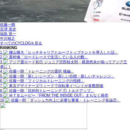
佐藤一朗
宮澤 崇史
福島 晋一
中川裕之
すべてのCYCLOGを見る
RANKING
1
腰山雅大「ヒッチキャリアとルーフトップテントを導入した話」
2
栗村修「ロードレースで生活している人の数」
3
アジア選ロード初日 ジュニア沢田桂太郎・梶原悠未が揃ってアジア王
者に！
4
佐藤一朗「トレーニングの選択 後編」
5
佐藤一朗「新しいシーズン・新しい目標・新しいチャレンジ」
6
佐藤一朗「フィジカルトレーニングの指標」
7
東京デザイナーズウィークで自転車イベントが多数開催
8
佐藤一朗「目的別トレーニング ① トルクアップ」
9
ＭＴＢムービー『FROM THE INSIDE OUT』まもなく発売
10
佐藤一郎「ダッシュ力向上に必要な要素・トレーニング各論②」