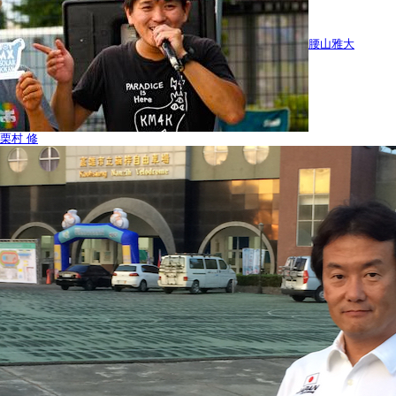
腰山雅大
栗村 修