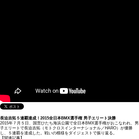
長迫吉拓５連覇達成！2015全日本BMX選手権 男子エリート決勝
2015年７月５日、国営ひたち海浜公園で全日本BMX選手権がおこなわれ、男
子エリートで長迫吉拓（モトクロスインターナショナル／HARO）が優勝
し、５連覇を達成した。戦いの模様をダイジェストで振り返る。
【関連記事】