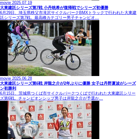
movie
2025.07.19
大東建託シリーズ第7戦 ⼩丹晄希が復帰戦でシリーズ初優勝
6月29日、埼玉県秩父市滝沢サイクルパークBMXトラックで行われた大東建
託シリーズ第7戦。最高峰カテゴリー男子チャンピオ…
movie
2025.06.28
大東建託シリーズ第6戦 岸龍之介が2年ぶりに優勝 女子は丹野夏波がシーズ
ン初勝利
6月15日、茨城県つくば市サイクルパークつくばで行われた大東建託シリー
ズ第6戦。チャンピオンシップ男子は岸龍之介が予選か…