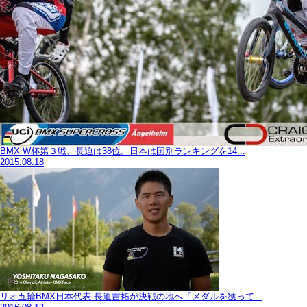
BMX W杯第３戦、長迫は38位。日本は国別ランキングを14...
2015.08.18
リオ五輪BMX日本代表 長迫吉拓が決戦の地へ「メダルを獲って...