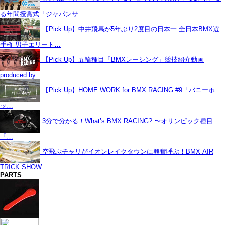
る年間授賞式「ジャパンサ…
【Pick Up】中井飛馬が5年ぶり2度目の日本一 全日本BMX選
手権 男子エリート…
【Pick Up】五輪種目「BMXレーシング」競技紹介動画
produced by …
【Pick Up】HOME WORK for BMX RACING #9「バニーホ
ッ…
3分で分かる！What’s BMX RACING? 〜オリンピック種目
「…
空飛ぶチャリがイオンレイクタウンに興奮呼ぶ！BMX-AIR
TRICK SHOW
PARTS