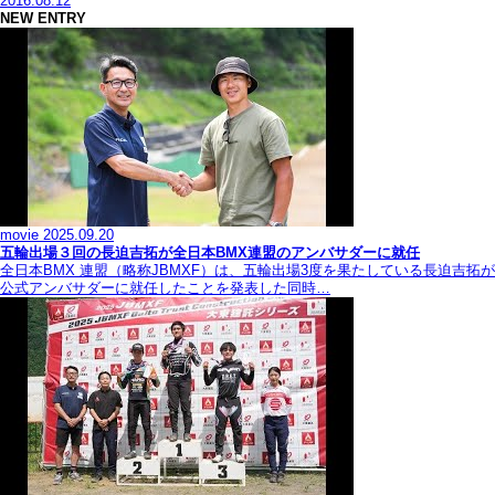
2016.08.12
NEW ENTRY
movie
2025.09.20
五輪出場３回の長迫吉拓が全日本BMX連盟のアンバサダーに就任
全日本BMX 連盟（略称JBMXF）は、五輪出場3度を果たしている長迫吉拓が
公式アンバサダーに就任したことを発表した同時…