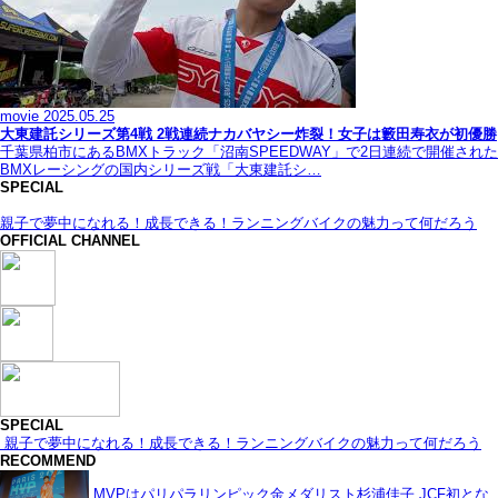
movie
2025.05.25
大東建託シリーズ第4戦 2戦連続ナカバヤシー炸裂！女子は籔田寿衣が初優勝
千葉県柏市にあるBMXトラック「沼南SPEEDWAY」で2日連続で開催された
BMXレーシングの国内シリーズ戦「大東建託シ…
SPECIAL
親子で夢中になれる！成長できる！ランニングバイクの魅力って何だろう
OFFICIAL CHANNEL
SPECIAL
親子で夢中になれる！成長できる！ランニングバイクの魅力って何だろう
RECOMMEND
MVPはパリパラリンピック金メダリスト杉浦佳子 JCF初とな