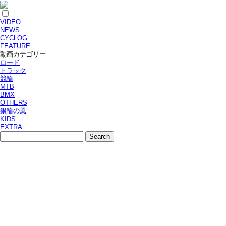
VIDEO
NEWS
CYCLOG
FEATURE
動画カテゴリー
ロード
トラック
競輪
MTB
BMX
OTHERS
銀輪の風
KIDS
EXTRA