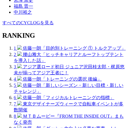
宮澤 崇史
福島 晋一
中川裕之
すべてのCYCLOGを見る
RANKING
1
佐藤一朗「目的別トレーニング ① トルクアップ」
2
腰山雅大「ヒッチキャリアとルーフトップテント
を導入した話」
3
アジア選ロード初日 ジュニア沢田桂太郎・梶原悠
未が揃ってアジア王者に！
4
佐藤一朗「トレーニングの選択 後編」
5
佐藤一朗「新しいシーズン・新しい目標・新しい
チャレンジ」
6
佐藤一朗「フィジカルトレーニングの指標」
7
東京デザイナーズウィークで自転車イベントが多
数開催
8
ＭＴＢムービー『FROM THE INSIDE OUT』まも
なく発売