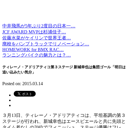
中井飛馬が5年ぶり2度目の日本一…
JCF AWARD MVPは杉浦佳子…
佐藤水菜がケイリンで世界王者…
廃校をパンプトラックでリノベーション…
HOMEWORK for BMX RAC…
ランニングバイクの魅力とは？…
ティレーノ・アドリアティコ第３ステージ 新城幸也は集団ゴール「明日は
追い込みたい気分」
Posted on: 2015.03.14
３月13日、ティレーノ・アドリアティコは、平坦基調の第３
ステージが行われ、新城幸也はエースピエールと共に先頭と
タイム差なしの70位でフィニッシュ。ステージ優勝はフレ