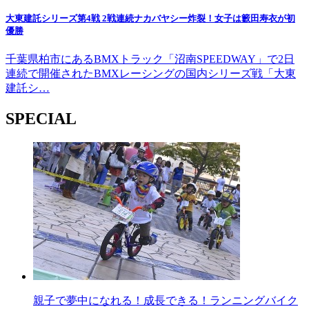
大東建託シリーズ第4戦 2戦連続ナカバヤシー炸裂！女子は籔田寿衣が初
優勝
千葉県柏市にあるBMXトラック「沼南SPEEDWAY」で2日
連続で開催されたBMXレーシングの国内シリーズ戦「大東
建託シ…
SPECIAL
親子で夢中になれる！成長できる！ランニングバイク