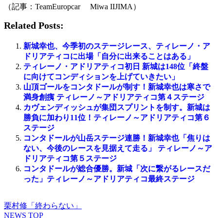
（記事：TeamEuropcar Miwa IIJIMA）
Related Posts:
新城幸也、今季初のステージレース、ティレーノ・ア
ドリアティコに出場「自分に出来ることはある」
ティレーノ・アドリアティコ初日 新城は148位「終盤
に向けてコンディションを上げていきたい」
山頂ゴールをコンタドールが制す！新城幸也は寒さで
満身創痍 ティレーノ～アドリアティコ第４ステージ
カヴェンディッシュが集団スプリントを制す。新城は
勝負に加わり11位！ティレーノ～アドリアティコ第６
ステージ
コンタドールが山岳ステージ連勝！新城幸也「焦りは
ない、今後のレースを見据えて走る」 ティレーノ～ア
ドリアティコ第５ステージ
コンタドールが総合優勝。新城「次に繋がるレースだ
った」ティレーノ～アドリアティコ最終ステージ
栗村修「終わらない」
NEWS TOP