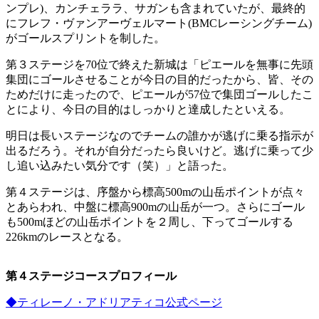
ンプレ)、カンチェララ、サガンも含まれていたが、最終的
にフレフ・ヴァンアーヴェルマート(BMCレーシングチーム)
がゴールスプリントを制した。
第３ステージを70位で終えた新城は「ピエールを無事に先頭
集団にゴールさせることが今日の目的だったから、皆、その
ためだけに走ったので、ピエールが57位で集団ゴールしたこ
とにより、今日の目的はしっかりと達成したといえる。
明日は長いステージなのでチームの誰かが逃げに乗る指示が
出るだろう。それが自分だったら良いけど。逃げに乗って少
し追い込みたい気分です（笑）」と語った。
第４ステージは、序盤から標高500mの山岳ポイントが点々
とあらわれ、中盤に標高900mの山岳が一つ。さらにゴール
も500mほどの山岳ポイントを２周し、下ってゴールする
226kmのレースとなる。
第４ステージコースプロフィール
◆ティレーノ・アドリアティコ公式ページ