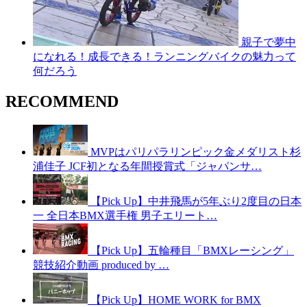
親子で夢中
になれる！成長できる！ランニングバイクの魅力って
何だろう
RECOMMEND
MVPはパリパラリンピック金メダリスト杉
浦佳子 JCF初となる年間授賞式「ジャパンサ…
【Pick Up】中井飛馬が5年ぶり2度目の日本
一 全日本BMX選手権 男子エリート…
【Pick Up】五輪種目「BMXレーシング」
競技紹介動画 produced by …
【Pick Up】HOME WORK for BMX