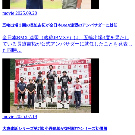
movie
2025.09.20
五輪出場３回の長迫吉拓が全日本BMX連盟のアンバサダーに就任
全日本BMX 連盟（略称JBMXF）は、五輪出場3度を果たし
ている長迫吉拓が公式アンバサダーに就任したことを発表し
た同時…
movie
2025.07.19
大東建託シリーズ第7戦 ⼩丹晄希が復帰戦でシリーズ初優勝