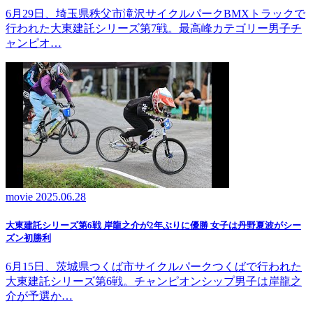
6月29日、埼玉県秩父市滝沢サイクルパークBMXトラックで
行われた大東建託シリーズ第7戦。最高峰カテゴリー男子チ
ャンピオ…
movie
2025.06.28
大東建託シリーズ第6戦 岸龍之介が2年ぶりに優勝 女子は丹野夏波がシー
ズン初勝利
6月15日、茨城県つくば市サイクルパークつくばで行われた
大東建託シリーズ第6戦。チャンピオンシップ男子は岸龍之
介が予選か…