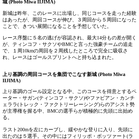
城 (Photo Miwa IIJIMA)
新城は昨年、このレースに出場し、同じコースを走った経験
はあったが、周回コースが伸び、３周回から５周回になった
ことで、きつい展開になることを予想していた。
レース序盤に５名の逃げが容認され、最大14分もの差が開く
が、ティンコフ・サクソやBMCと言った強豪チームの追走
で、１周10kmの周回を２周残したところで完全に吸収さ
れ、レースはゴールスプリントへと持ち込まれた。
上り基調の周回コースを集団でこなす新城 (Photo Miwa
IIJIMA)
上り基調のゴール設定となる中、このコースを得意とするペ
ーター・サガン(ティンコフ・サクソ)やファビアン・カンチ
ェララ(トレック・ファクトリーレーシング)らのアシスト勢
が主導権を握る中、BMCの選手らが積極的に先頭に出始め
る。
ラスト200mを左にカーブし、緩やかな登りに入り、先頭に
出たのは５選手。その中にはフィリッポ・ボッツァート(ラ