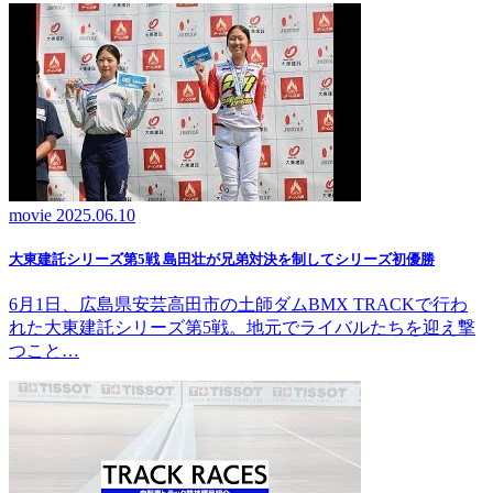
movie
2025.06.10
大東建託シリーズ第5戦 島田壮が兄弟対決を制してシリーズ初優勝
6月1日、広島県安芸高田市の土師ダムBMX TRACKで行わ
れた大東建託シリーズ第5戦。地元でライバルたちを迎え撃
つこと…