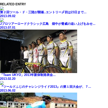
RELATED ENTRY
第２回ツール・ド・三陸が開催..エントリー〆切は23日まで...
2013.09.02
Jプロツアーロードクラシック広島 畑中が脅威の追い上げをみせ...
2013.07.01
「Team UKYO」2013年新体制発表会...
2013.02.20
『ツールドふじのチャレンジライド2013』の第１回大会が、７...
2013.06.02