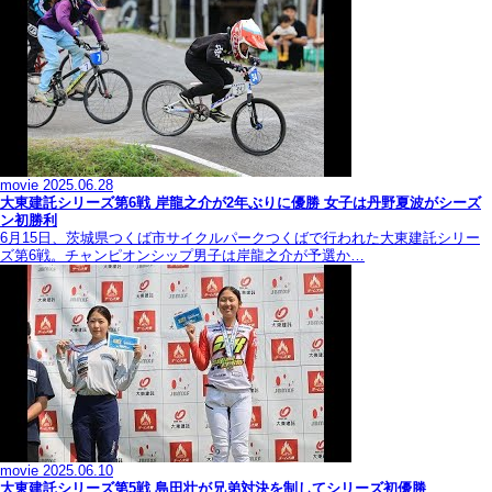
movie
2025.06.28
大東建託シリーズ第6戦 岸龍之介が2年ぶりに優勝 女子は丹野夏波がシーズ
ン初勝利
6月15日、茨城県つくば市サイクルパークつくばで行われた大東建託シリー
ズ第6戦。チャンピオンシップ男子は岸龍之介が予選か…
movie
2025.06.10
大東建託シリーズ第5戦 島田壮が兄弟対決を制してシリーズ初優勝