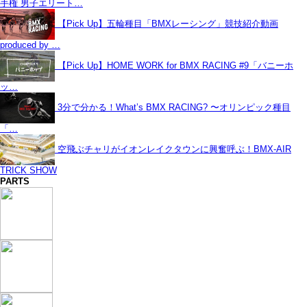
手権 男子エリート…
【Pick Up】五輪種目「BMXレーシング」競技紹介動画
produced by …
【Pick Up】HOME WORK for BMX RACING #9「バニーホ
ッ…
3分で分かる！What’s BMX RACING? 〜オリンピック種目
「…
空飛ぶチャリがイオンレイクタウンに興奮呼ぶ！BMX-AIR
TRICK SHOW
PARTS