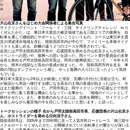
片山右京さんをはじめ大会関係者による集合写真
サイクリングイベント「ツール・ド・三陸 サイクリングチャレンジ in り
くぜんたかた」は、東日本大震災の被災地域である三陸エリアの復興を、自
転車を通じて継続的にサポートしていこうというもの。コースは東日本大震
災の津波浸水地域を含む、陸前高田市内が中心で、ファミリーも本格サイク
リストも楽しめる、距離の違う２つのコースが用意されている。
会見には戸羽太陸前高田市長や、応援団長を努める片山右京さんらが出席。
イベントへの思いや、復興への思いを語った。同イベント実行委員会の名誉
会長も努める戸羽太陸前高田市長は、同市の復興状況について、「今年４月
から、樹木の伐採など高台の造成が始まった。今、陸前高田市内を走る、車
両の7割はダンプカーという感じ。やっと復興の入り口に立ったという気持
ちでいる」。
東日本大震災から2年以上が経過した現在、瓦礫の片付けに目処が立ち、町
が仮設から本設へ移行する礎になる高台の土地の造成が始まったばかり。今
はまだ復興の「入り口」だ。戸羽市長は、同サイクリングが応援などで市民
が一か所に集う貴重な機会にもなっている事から、「地域のイベントとして
根付かせたい。また、参加者のみなさんには、自然を満喫し、サイクリング
を楽しみながら被災地の今を目にして欲しいと思います」と語った。
トークセッションの様子 右から戸羽太陸前高田市長、応援団長の片山右京さ
ん、ホストライダーを努める日向涼子さん
陸前高田市は、2005年まで20年間に亘って人気市民ロードレース「南三陸サ
イクルロード りくぜんたかた」が開催されていた自転車との繋がりが深い土
地。多くの支援者の心を動かし今年も開催が実現した「ツール・ド・三陸」