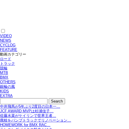
VIDEO
NEWS
CYCLOG
FEATURE
動画カテゴリー
ロード
トラック
競輪
MTB
BMX
OTHERS
銀輪の風
KIDS
EXTRA
中井飛馬が5年ぶり2度目の日本一…
JCF AWARD MVPは杉浦佳子…
佐藤水菜がケイリンで世界王者…
廃校をパンプトラックでリノベーション…
HOMEWORK for BMX RAC…