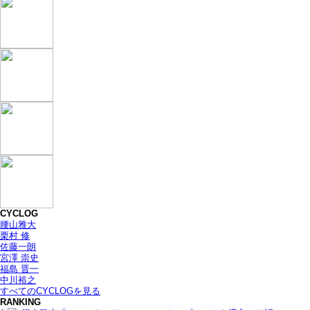
CYCLOG
腰山雅大
栗村 修
佐藤一朗
宮澤 崇史
福島 晋一
中川裕之
すべてのCYCLOGを見る
RANKING