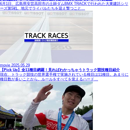
6月1日、広島県安芸高田市の土師ダムBMX TRACKで行われた大東建託シリ
ーズ第5戦。地元でライバルたちを迎え撃つこと…
movie
2025.05.29
【Pick Up】全11種目網羅！見ればわかっちゃうトラック競技種目紹介
現在、トラック競技の世界選手権で実施されている種目は11種目。あまりに
種目数が多いことから、ルールをすべてを覚えるハード…