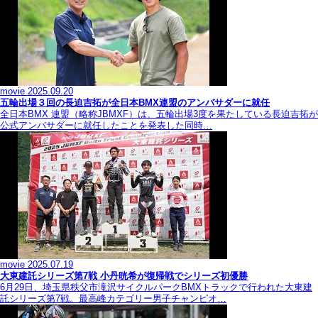
movie
2025.09.20
五輪出場３回の長迫吉拓が全日本BMX連盟のアンバサダーに就任
全日本BMX 連盟（略称JBMXF）は、五輪出場3度を果たしている長迫吉拓が
公式アンバサダーに就任したことを発表した同時…
movie
2025.07.19
大東建託シリーズ第7戦 ⼩丹晄希が復帰戦でシリーズ初優勝
6月29日、埼玉県秩父市滝沢サイクルパークBMXトラックで行われた大東建
託シリーズ第7戦。最高峰カテゴリー男子チャンピオ…