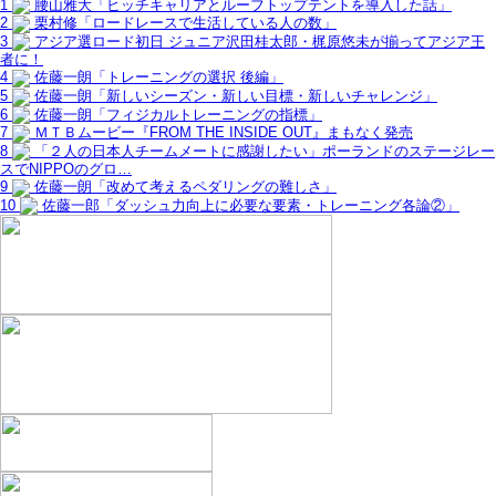
1
腰山雅大「ヒッチキャリアとルーフトップテントを導入した話」
2
栗村修「ロードレースで生活している人の数」
3
アジア選ロード初日 ジュニア沢田桂太郎・梶原悠未が揃ってアジア王
者に！
4
佐藤一朗「トレーニングの選択 後編」
5
佐藤一朗「新しいシーズン・新しい目標・新しいチャレンジ」
6
佐藤一朗「フィジカルトレーニングの指標」
7
ＭＴＢムービー『FROM THE INSIDE OUT』まもなく発売
8
「２人の日本人チームメートに感謝したい」ポーランドのステージレー
スでNIPPOのグロ…
9
佐藤一朗「改めて考えるペダリングの難しさ」
10
佐藤一郎「ダッシュ力向上に必要な要素・トレーニング各論②」