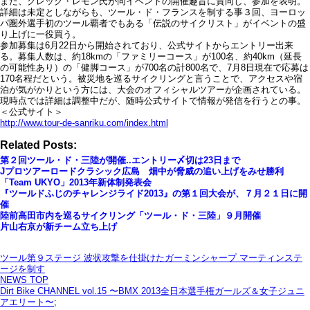
また、グレッグ・レモン氏が同イベントの開催趣旨に賛同し、参加を表明。
詳細は未定としながらも、ツール・ド・フランスを制する事３回、ヨーロッ
パ圏外選手初のツール覇者でもある「伝説のサイクリスト」がイベントの盛
り上げに一役買う。
参加募集は6月22日から開始されており、公式サイトからエントリー出来
る。募集人数は、約18kmの「ファミリーコース」が100名、約40km（延長
の可能性あり）の「健脚コース」が700名の計800名で、7月8日現在で応募は
170名程だという。被災地を巡るサイクリングと言うことで、アクセスや宿
泊が気がかりという方には、大会のオフィシャルツアーが企画されている。
現時点では詳細は調整中だが、随時公式サイトで情報が発信を行うとの事。
＜公式サイト＞
http://www.tour-de-sanriku.com/index.html
Related Posts:
第２回ツール・ド・三陸が開催..エントリー〆切は23日まで
Jプロツアーロードクラシック広島 畑中が脅威の追い上げをみせ勝利
「Team UKYO」2013年新体制発表会
『ツールドふじのチャレンジライド2013』の第１回大会が、７月２１日に開
催
陸前高田市内を巡るサイクリング「ツール・ド・三陸」９月開催
片山右京が新チーム立ち上げ
ツール第９ステージ 波状攻撃を仕掛けたガーミンシャープ マーティンステ
ージを制す
NEWS TOP
Dirt Bike CHANNEL vol.15 〜BMX 2013全日本選手権ガールズ＆女子ジュニ
アエリート〜
;