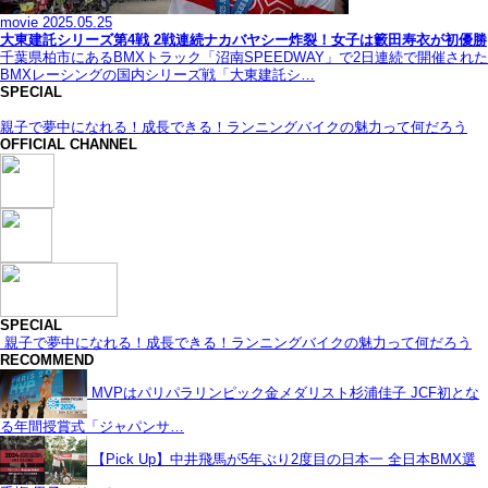
movie
2025.05.25
大東建託シリーズ第4戦 2戦連続ナカバヤシー炸裂！女子は籔田寿衣が初優勝
千葉県柏市にあるBMXトラック「沼南SPEEDWAY」で2日連続で開催された
BMXレーシングの国内シリーズ戦「大東建託シ…
SPECIAL
親子で夢中になれる！成長できる！ランニングバイクの魅力って何だろう
OFFICIAL CHANNEL
SPECIAL
親子で夢中になれる！成長できる！ランニングバイクの魅力って何だろう
RECOMMEND
MVPはパリパラリンピック金メダリスト杉浦佳子 JCF初とな
る年間授賞式「ジャパンサ…
【Pick Up】中井飛馬が5年ぶり2度目の日本一 全日本BMX選