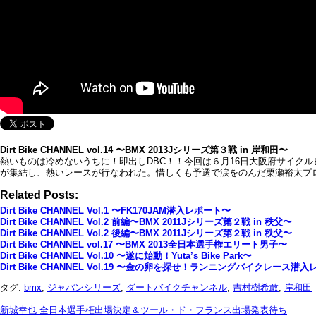
Dirt Bike CHANNEL vol.14 〜BMX 2013Jシリーズ第３戦 in 岸和田〜
熱いものは冷めないうちに！即出しDBC！！今回は６月16日大阪府サイク
が集結し、熱いレースが行なわれた。惜しくも予選で涙をのんだ栗瀬裕太
Related Posts:
Dirt Bike CHANNEL Vol.1 〜FK170JAM潜入レポート〜
Dirt Bike CHANNEL Vol.2 前編〜BMX 2011Jシリーズ第２戦 in 秩父〜
Dirt Bike CHANNEL Vol.2 後編〜BMX 2011Jシリーズ第２戦 in 秩父〜
Dirt Bike CHANNEL vol.17 〜BMX 2013全日本選手権エリート男子〜
Dirt Bike CHANNEL Vol.10 〜遂に始動！Yuta’s Bike Park〜
Dirt Bike CHANNEL Vol.19 〜金の卵を探せ！ランニングバイクレース潜
タグ:
bmx
,
ジャパンシリーズ
,
ダートバイクチャンネル
,
吉村樹希敢
,
岸和田
新城幸也 全日本選手権出場決定＆ツール・ド・フランス出場発表待ち