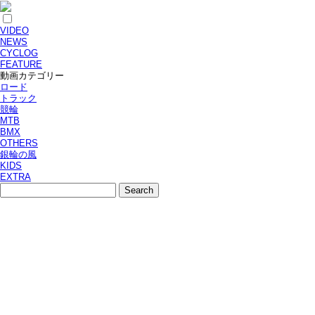
VIDEO
NEWS
CYCLOG
FEATURE
動画カテゴリー
ロード
トラック
競輪
MTB
BMX
OTHERS
銀輪の風
KIDS
EXTRA