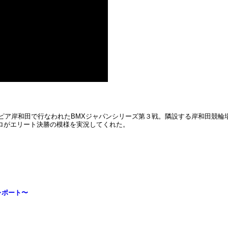
ルピア岸和田で行なわれたBMXジャパンシリーズ第３戦。隣設する岸和田競輪
プロがエリート決勝の模様を実況してくれた。
入レポート〜