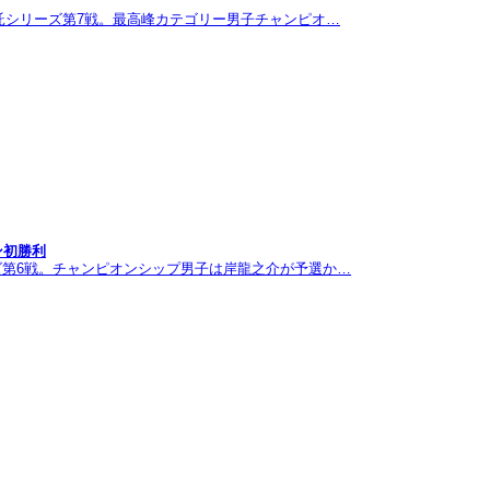
託シリーズ第7戦。最高峰カテゴリー男子チャンピオ…
ン初勝利
ズ第6戦。チャンピオンシップ男子は岸龍之介が予選か…