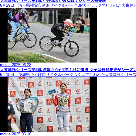
大東建託シリーズ第7戦 ⼩丹晄希が復帰戦でシリーズ初優勝
6月29日、埼玉県秩父市滝沢サイクルパークBMXトラックで行われた大東建
movie
2025.06.28
大東建託シリーズ第6戦 岸龍之介が2年ぶりに優勝 女子は丹野夏波がシーズ
6月15日、茨城県つくば市サイクルパークつくばで行われた大東建託シリー
movie
2025.06.10