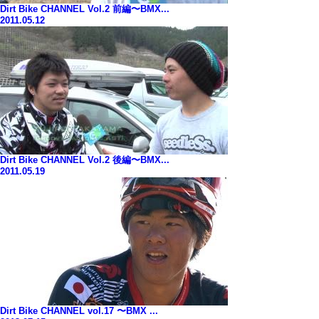
Dirt Bike CHANNEL Vol.2 前編〜BMX...
2011.05.12
Dirt Bike CHANNEL Vol.2 後編〜BMX...
2011.05.19
Dirt Bike CHANNEL vol.17 〜BMX ...