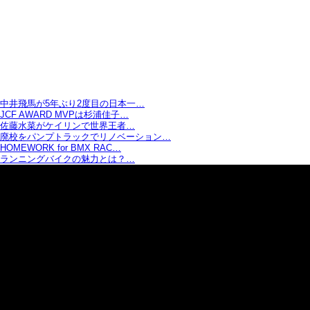
中井飛馬が5年ぶり2度目の日本一…
JCF AWARD MVPは杉浦佳子…
佐藤水菜がケイリンで世界王者…
廃校をパンプトラックでリノベーション…
HOMEWORK for BMX RAC…
ランニングバイクの魅力とは？…