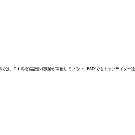
場では、G１高松宮記念杯競輪が開催している中、BMXでもトップライダー達