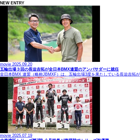
NEW ENTRY
movie
2025.09.20
五輪出場３回の長迫吉拓が全日本BMX連盟のアンバサダーに就任
全日本BMX 連盟（略称JBMXF）は、五輪出場3度を果たしている長迫吉
movie
2025.07.19