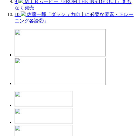
9
ＭＴＢムービー『FROM THE INSIDE OUT』まも
なく発売
10
佐藤一郎「ダッシュ力向上に必要な要素・トレー
ニング各論②」