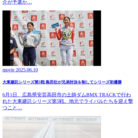
介が予選か…
movie
2025.06.10
大東建託シリーズ第5戦 島田壮が兄弟対決を制してシリーズ初優勝
6月1日、広島県安芸高田市の土師ダムBMX TRACKで行わ
れた大東建託シリーズ第5戦。地元でライバルたちを迎え撃
つこと…