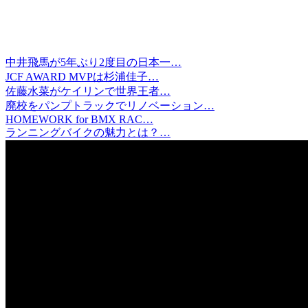
中井飛馬が5年ぶり2度目の日本一…
JCF AWARD MVPは杉浦佳子…
佐藤水菜がケイリンで世界王者…
廃校をパンプトラックでリノベーション…
HOMEWORK for BMX RAC…
ランニングバイクの魅力とは？…