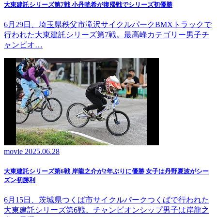
大東建託シリーズ第7戦 ⼩丹晄希が復帰戦でシリーズ初優勝
6月29日、埼玉県秩父市滝沢サイクルパークBMXトラックで
行われた大東建託シリーズ第7戦。最高峰カテゴリー男子チ
ャンピオ…
movie
2025.06.28
大東建託シリーズ第6戦 岸龍之介が2年ぶりに優勝 女子は丹野夏波がシー
ズン初勝利
6月15日、茨城県つくば市サイクルパークつくばで行われた
大東建託シリーズ第6戦。チャンピオンシップ男子は岸龍之