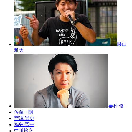
腰山
雅大
栗村 修
佐藤一朗
宮澤 崇史
福島 晋一
中川裕之