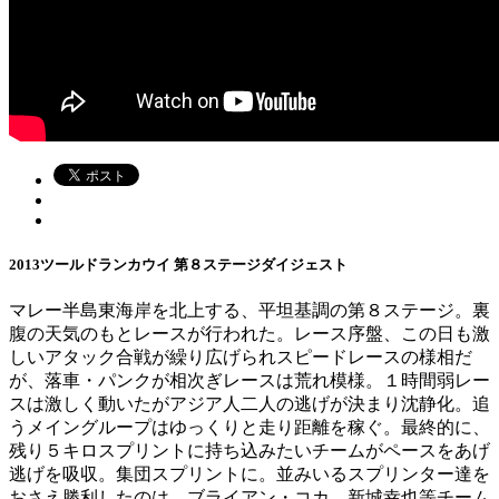
2013ツールドランカウイ 第８ステージダイジェスト
マレー半島東海岸を北上する、平坦基調の第８ステージ。裏
腹の天気のもとレースが行われた。レース序盤、この日も激
しいアタック合戦が繰り広げられスピードレースの様相だ
が、落車・パンクが相次ぎレースは荒れ模様。１時間弱レー
スは激しく動いたがアジア人二人の逃げが決まり沈静化。追
うメイングループはゆっくりと走り距離を稼ぐ。最終的に、
残り５キロスプリントに持ち込みたいチームがペースをあげ
逃げを吸収。集団スプリントに。並みいるスプリンター達を
おさえ勝利したのは、ブライアン・コカ。新城幸也等チーム