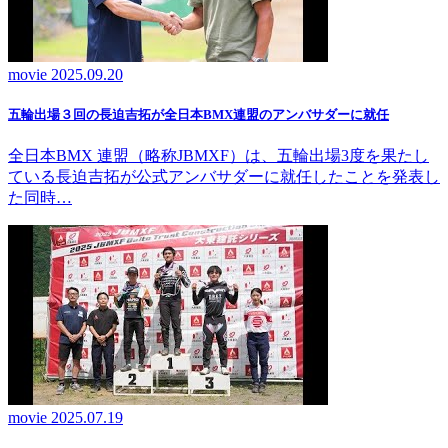
movie
2025.09.20
五輪出場３回の長迫吉拓が全日本BMX連盟のアンバサダーに就任
全日本BMX 連盟（略称JBMXF）は、五輪出場3度を果たし
ている長迫吉拓が公式アンバサダーに就任したことを発表し
た同時…
movie
2025.07.19