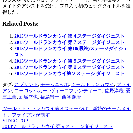
メイトのアシストを受け、プロ入り初のビッグタイトルを獲
得した。
Related Posts:
2013ツールドランカウイ 第４ステージダイジェスト
2013ツールドランカウイ 第７ステージダイジェスト
2013ツールドランカウイ 第10(最終)ステージダイジェ
スト
2013ツールドランカウイ 第５ステージダイジェスト
2013ツールドランカウイ 第６ステージダイジェスト
2013ツールドランカウイ第２ステージ ダイジェスト
タグ:
スプリント
,
チームニッポ
,
ツールドランカウイ
,
ブライ
アン
,
ヨーロッパカー
,
ヴィーニファンティーニ
,
佐野淳哉
,
愛
三工業
,
新城幸也
,
福島晋一
,
西谷泰治
ツール・ド・ランカウイ第８ステージは、新城のチームメイ
ト、ブライアンが制す
VIDEO TOP
2013ツールドランカウイ 第９ステージダイジェスト