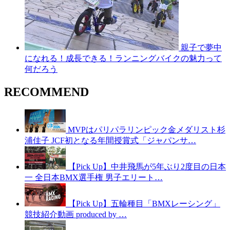
親子で夢中
になれる！成長できる！ランニングバイクの魅力って
何だろう
RECOMMEND
MVPはパリパラリンピック金メダリスト杉
浦佳子 JCF初となる年間授賞式「ジャパンサ…
【Pick Up】中井飛馬が5年ぶり2度目の日本
一 全日本BMX選手権 男子エリート…
【Pick Up】五輪種目「BMXレーシング」
競技紹介動画 produced by …