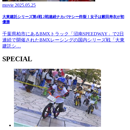
movie
2025.05.25
大東建託シリーズ第4戦 2戦連続ナカバヤシー炸裂！女子は籔田寿衣が初
優勝
千葉県柏市にあるBMXトラック「沼南SPEEDWAY」で2日
連続で開催されたBMXレーシングの国内シリーズ戦「大東
建託シ…
SPECIAL