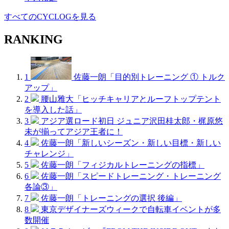
すべてのCYCLOGを見る
RANKING
1
佐藤一朗「目的別トレーニング ① トルク
アップ」
2
腰山雅大「ヒッチキャリアとルーフトップテント
を導入した話」
3
アジア選ロード初日 ジュニア沢田桂太郎・梶原悠
未が揃ってアジア王者に！
4
佐藤一朗「新しいシーズン・新しい目標・新しい
チャレンジ」
5
佐藤一朗「フィジカルトレーニングの指標」
6
佐藤一朗「スピードトレーニング・トレーニング
各論③」
7
佐藤一朗「トレーニングの選択 後編」
8
東京デザイナーズウィークで自転車イベントが多
数開催