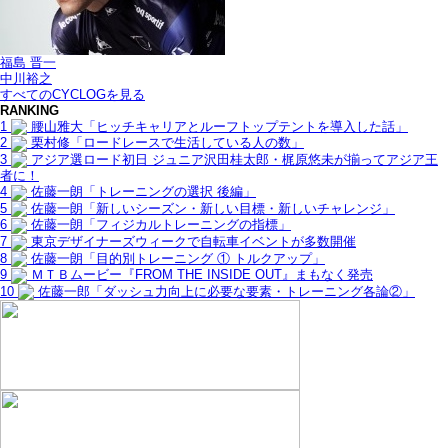
福島 晋一
中川裕之
すべてのCYCLOGを見る
RANKING
1
腰山雅大「ヒッチキャリアとルーフトップテントを導入した話」
2
栗村修「ロードレースで生活している人の数」
3
アジア選ロード初日 ジュニア沢田桂太郎・梶原悠未が揃ってアジア王
者に！
4
佐藤一朗「トレーニングの選択 後編」
5
佐藤一朗「新しいシーズン・新しい目標・新しいチャレンジ」
6
佐藤一朗「フィジカルトレーニングの指標」
7
東京デザイナーズウィークで自転車イベントが多数開催
8
佐藤一朗「目的別トレーニング ① トルクアップ」
9
ＭＴＢムービー『FROM THE INSIDE OUT』まもなく発売
10
佐藤一郎「ダッシュ力向上に必要な要素・トレーニング各論②」