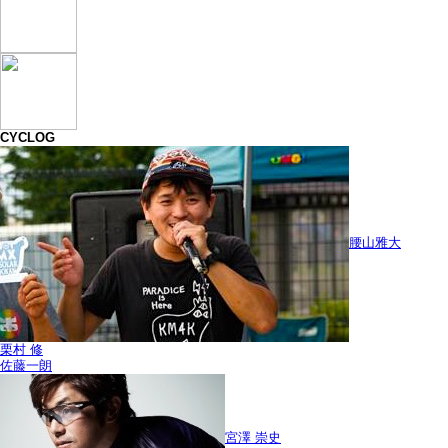
CYCLOG
腰山雅大
栗村 修
佐藤一朗
宮澤 崇史