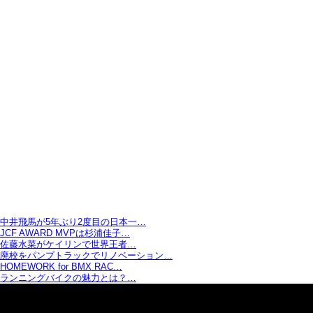
中井飛馬が5年ぶり2度目の日本一…
JCF AWARD MVPは杉浦佳子…
佐藤水菜がケイリンで世界王者…
廃校をパンプトラックでリノベーション…
HOMEWORK for BMX RAC…
ランニングバイクの魅力とは？…