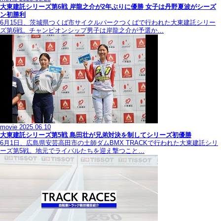
大東建託シリーズ第6戦 岸龍之介が2年ぶりに優勝 女子は丹野夏波がシーズ
ン初勝利
6月15日、茨城県つくば市サイクルパークつくばで行われた大東建託シリー
ズ第6戦。チャンピオンシップ男子は岸龍之介が予選か…
movie
2025.06.10
大東建託シリーズ第5戦 島田壮が兄弟対決を制してシリーズ初優勝
6月1日、広島県安芸高田市の土師ダムBMX TRACKで行われた大東建託シリ
ーズ第5戦。地元でライバルたちを迎え撃つこと…