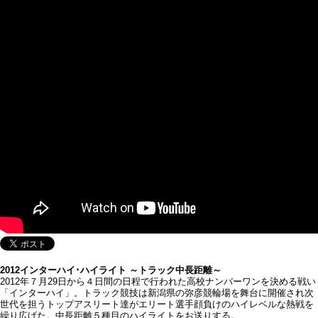
2012インターハイ･ハイライト ～トラック中長距離～
2012年７月29日から４日間の日程で行われた高校ナンバーワンを決める戦い
「インターハイ」。トラック競技は新潟県の弥彦競輪場を舞台に開催され次
世代を担うトップアスリート達がエリート選手顔負けのハイレベルな熱戦を
繰り広げた。中長距離５種目のハイライトをお送りする。