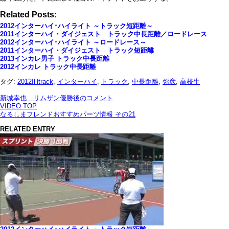
Related Posts:
2012インターハイ･ハイライト ～トラック短距離～
2011インターハイ・ダイジェスト トラック中長距離／ロードレース
2012インターハイ･ハイライト ～ロードレース～
2011インターハイ・ダイジェスト トラック短距離
2013インカレ男子 トラック中長距離
2012インカレ トラック中長距離
タグ:
2012IHtrack
,
インターハイ
,
トラック
,
中長距離
,
弥彦
,
高校生
新城幸也 リムザン優勝後のコメント
VIDEO TOP
なるしまフレンドおすすめパーツ情報 その21
RELATED ENTRY