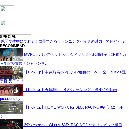
SPECIAL
親子で夢中になれる！成長できる！ランニングバイクの魅力って何だろう
RECOMMEND
MVPはパリパラリンピック金メダリスト杉浦佳子 JCF初とな
る年間授賞式「ジャパンサ…
【Pick Up】中井飛馬が5年ぶり2度目の日本一 全日本BMX選
手権 男子エリート…
【Pick Up】五輪種目「BMXレーシング」競技紹介動画
produced by …
【Pick Up】HOME WORK for BMX RACING #9「バニーホ
ッ…
3分で分かる！What’s BMX RACING? 〜オリンピック種目