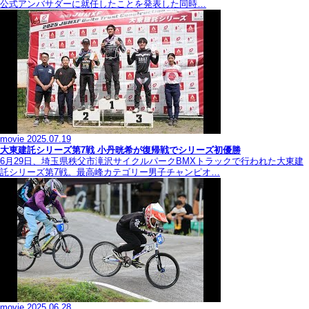
公式アンバサダーに就任したことを発表した同時…
movie
2025.07.19
大東建託シリーズ第7戦 ⼩丹晄希が復帰戦でシリーズ初優勝
6月29日、埼玉県秩父市滝沢サイクルパークBMXトラックで行われた大東建
託シリーズ第7戦。最高峰カテゴリー男子チャンピオ…
movie
2025.06.28