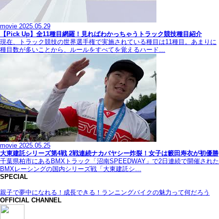
movie
2025.05.29
【Pick Up】全11種目網羅！見ればわかっちゃうトラック競技種目紹介
現在、トラック競技の世界選手権で実施されている種目は11種目。あまりに
種目数が多いことから、ルールをすべてを覚えるハード…
movie
2025.05.25
大東建託シリーズ第4戦 2戦連続ナカバヤシー炸裂！女子は籔田寿衣が初優勝
千葉県柏市にあるBMXトラック「沼南SPEEDWAY」で2日連続で開催された
BMXレーシングの国内シリーズ戦「大東建託シ…
SPECIAL
親子で夢中になれる！成長できる！ランニングバイクの魅力って何だろう
OFFICIAL CHANNEL