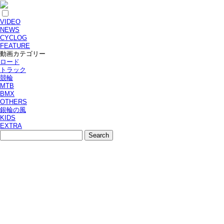
VIDEO
NEWS
CYCLOG
FEATURE
動画カテゴリー
ロード
トラック
競輪
MTB
BMX
OTHERS
銀輪の風
KIDS
EXTRA