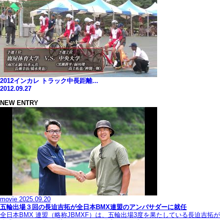
2012インカレ トラック中長距離...
2012.09.27
NEW ENTRY
movie
2025.09.20
五輪出場３回の長迫吉拓が全日本BMX連盟のアンバサダーに就任
全日本BMX 連盟（略称JBMXF）は、五輪出場3度を果たしている長迫吉拓が