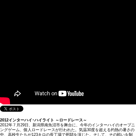
2012インターハイ･ハイライト ～ロードレース～
2012年７月29日、新潟県南魚沼市を舞台に、今年のインターハイのオープニ
ングゲーム、個人ロードレースが行われた。気温30度を超える灼熱の暑さの
中、高校生たちが123キロの長丁場で死闘を演じた。そして、その戦いを制