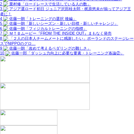
2
栗村修「ロードレースで生活している人の数」
3
アジア選ロード初日 ジュニア沢田桂太郎・梶原悠未が揃ってアジア王
者に！
4
佐藤一朗「トレーニングの選択 後編」
5
佐藤一朗「新しいシーズン・新しい目標・新しいチャレンジ」
6
佐藤一朗「フィジカルトレーニングの指標」
7
ＭＴＢムービー『FROM THE INSIDE OUT』まもなく発売
8
「２人の日本人チームメートに感謝したい」ポーランドのステージレー
スでNIPPOのグロ…
9
佐藤一朗「改めて考えるペダリングの難しさ」
10
佐藤一郎「ダッシュ力向上に必要な要素・トレーニング各論②」