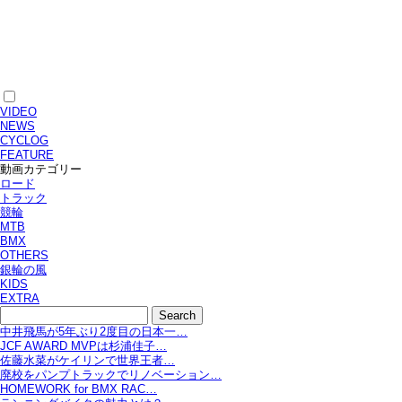
VIDEO
NEWS
CYCLOG
FEATURE
動画カテゴリー
ロード
トラック
競輪
MTB
BMX
OTHERS
銀輪の風
KIDS
EXTRA
中井飛馬が5年ぶり2度目の日本一…
JCF AWARD MVPは杉浦佳子…
佐藤水菜がケイリンで世界王者…
廃校をパンプトラックでリノベーション…
HOMEWORK for BMX RAC…