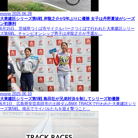
movie
2025.06.28
大東建託シリーズ第6戦 岸龍之介が2年ぶりに優勝 女子は丹野夏波がシーズ
ン初勝利
6月15日、茨城県つくば市サイクルパークつくばで行われた大東建託シリー
ズ第6戦。チャンピオンシップ男子は岸龍之介が予選か…
movie
2025.06.10
大東建託シリーズ第5戦 島田壮が兄弟対決を制してシリーズ初優勝
6月1日、広島県安芸高田市の土師ダムBMX TRACKで行われた大東建託シリ
ーズ第5戦。地元でライバルたちを迎え撃つこと…