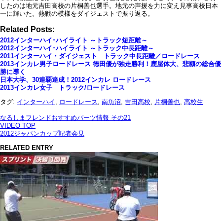
したのは地元吉田高校の片桐善也選手。地元の声援を力に変え見事高校日本
一に輝いた。熱戦の模様をダイジェストで振り返る。
Related Posts:
2012インターハイ･ハイライト ～トラック短距離～
2012インターハイ･ハイライト ～トラック中長距離～
2011インターハイ・ダイジェスト トラック中長距離／ロードレース
2013インカレ男子ロードレース 徳田優が独走勝利！鹿屋体大、悲願の総合優
勝に導く
日本大学、30連覇達成！2012インカレ ロードレース
2013インカレ女子 トラック/ロードレース
タグ:
インターハイ
,
ロードレース
,
南魚沼
,
吉田高校
,
片桐善也
,
高校生
なるしまフレンドおすすめパーツ情報 その21
VIDEO TOP
2012ジャパンカップ記者会見
RELATED ENTRY