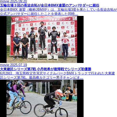
movie
2025.09.20
五輪出場３回の長迫吉拓が全日本BMX連盟のアンバサダーに就任
全日本BMX 連盟（略称JBMXF）は、五輪出場3度を果たしている長迫吉拓が
公式アンバサダーに就任したことを発表した同時…
movie
2025.07.19
大東建託シリーズ第7戦 ⼩丹晄希が復帰戦でシリーズ初優勝
6月29日、埼玉県秩父市滝沢サイクルパークBMXトラックで行われた大東建
託シリーズ第7戦。最高峰カテゴリー男子チャンピオ…