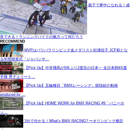
親子で夢中になれる！成
長できる！ランニングバイクの魅力って何だろう
RECOMMEND
MVPはパリパラリンピック金メダリスト杉浦佳子 JCF初とな
る年間授賞式「ジャパンサ…
【Pick Up】中井飛馬が5年ぶり2度目の日本一 全日本BMX選
手権 男子エリート…
【Pick Up】五輪種目「BMXレーシング」競技紹介動画
produced by …
【Pick Up】HOME WORK for BMX RACING #9「バニーホ
ッ…
3分で分かる！What’s BMX RACING? 〜オリンピック種目
「…