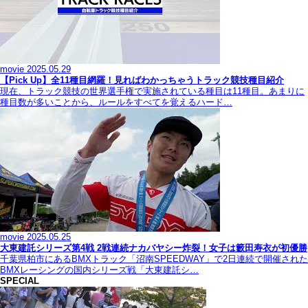
movie
2025.05.29
【Pick Up】全11種目網羅！見ればわかっちゃうトラック競技種目紹介
現在、トラック競技の世界選手権で実施されている種目は11種目。あまりに
種目数が多いことから、ルールをすべてを覚えるハード…
movie
2025.05.25
大東建託シリーズ第4戦 2戦連続ナカバヤシー炸裂！女子は籔田寿衣が初優勝
千葉県柏市にあるBMXトラック「沼南SPEEDWAY」で2日連続で開催された
BMXレーシングの国内シリーズ戦「大東建託シ…
SPECIAL