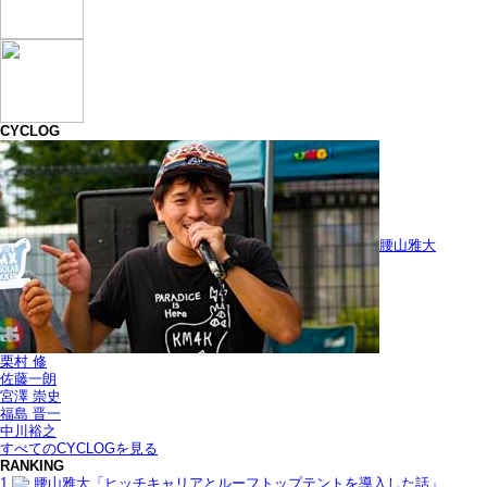
CYCLOG
腰山雅大
栗村 修
佐藤一朗
宮澤 崇史
福島 晋一
中川裕之
すべてのCYCLOGを見る
RANKING
1
腰山雅大「ヒッチキャリアとルーフトップテントを導入した話」