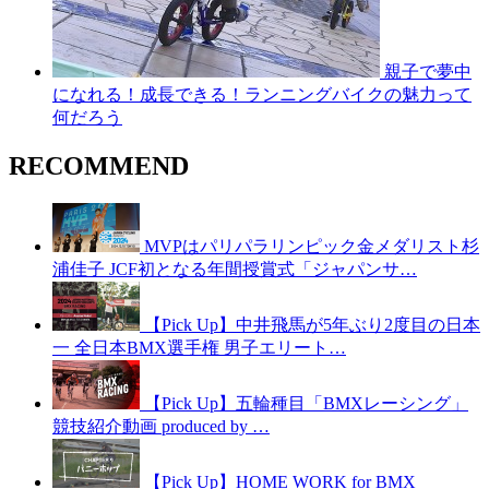
親子で夢中
になれる！成長できる！ランニングバイクの魅力って
何だろう
RECOMMEND
MVPはパリパラリンピック金メダリスト杉
浦佳子 JCF初となる年間授賞式「ジャパンサ…
【Pick Up】中井飛馬が5年ぶり2度目の日本
一 全日本BMX選手権 男子エリート…
【Pick Up】五輪種目「BMXレーシング」
競技紹介動画 produced by …
【Pick Up】HOME WORK for BMX