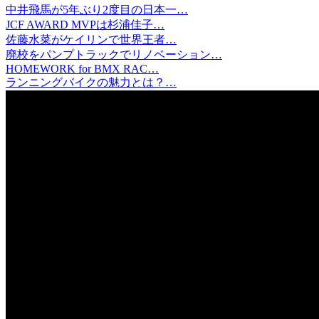
中井飛馬が5年ぶり2度目の日本一…
JCF AWARD MVPは杉浦佳子…
佐藤水菜がケイリンで世界王者…
廃校をパンプトラックでリノベーション…
HOMEWORK for BMX RAC…
ランニングバイクの魅力とは？…