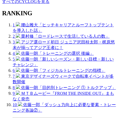
すべてのCYCLOGを見る
RANKING
1
腰山雅大「ヒッチキャリアとルーフトップテント
を導入した話」
2
栗村修「ロードレースで生活している人の数」
3
アジア選ロード初日 ジュニア沢田桂太郎・梶原悠
未が揃ってアジア王者に！
4
佐藤一朗「トレーニングの選択 後編」
5
佐藤一朗「新しいシーズン・新しい目標・新しい
チャレンジ」
6
佐藤一朗「フィジカルトレーニングの指標」
7
東京デザイナーズウィークで自転車イベントが多
数開催
8
佐藤一朗「目的別トレーニング ① トルクアップ」
9
ＭＴＢムービー『FROM THE INSIDE OUT』まも
なく発売
10
佐藤一郎「ダッシュ力向上に必要な要素・トレー
ニング各論②」