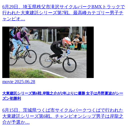
6月29日、埼玉県秩父市滝沢サイクルパークBMXトラックで
行われた大東建託シリーズ第7戦。最高峰カテゴリー男子チ
ャンピオ…
movie
2025.06.28
大東建託シリーズ第6戦 岸龍之介が2年ぶりに優勝 女子は丹野夏波がシー
ズン初勝利
6月15日、茨城県つくば市サイクルパークつくばで行われた
大東建託シリーズ第6戦。チャンピオンシップ男子は岸龍之
介が予選か…