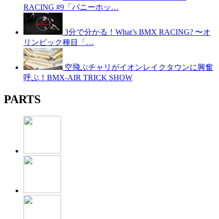
RACING #9「バニーホッ…
3分で分かる！What’s BMX RACING? 〜オ
リンピック種目「…
空飛ぶチャリがイオンレイクタウンに興奮
呼ぶ！BMX-AIR TRICK SHOW
PARTS