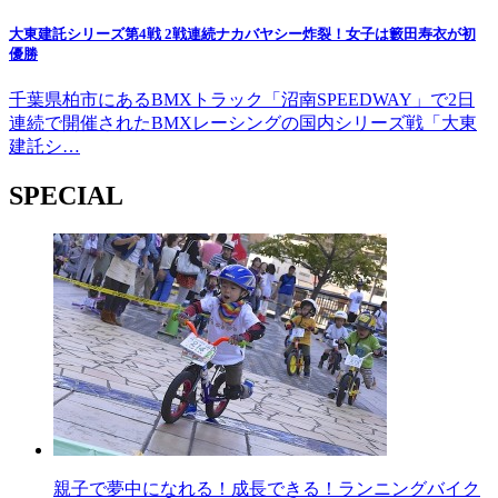
大東建託シリーズ第4戦 2戦連続ナカバヤシー炸裂！女子は籔田寿衣が初
優勝
千葉県柏市にあるBMXトラック「沼南SPEEDWAY」で2日
連続で開催されたBMXレーシングの国内シリーズ戦「大東
建託シ…
SPECIAL
親子で夢中になれる！成長できる！ランニングバイク