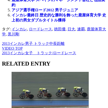
約
アジア選手権ロード2012 男子ジュニア
インカレ最終日 歴史的な勝利を飾った鹿屋体育大学 史
上初の男女ダブルタイトル獲得
タグ:
インカレ
,
ロードレース
,
徳田優
,
日大
,
連覇
,
鹿屋体育大
学
,
黒川剛
2013インカレ男子 トラック中長距離
VIDEO TOP
2013インカレ女子 トラック/ロードレース
RELATED ENTRY