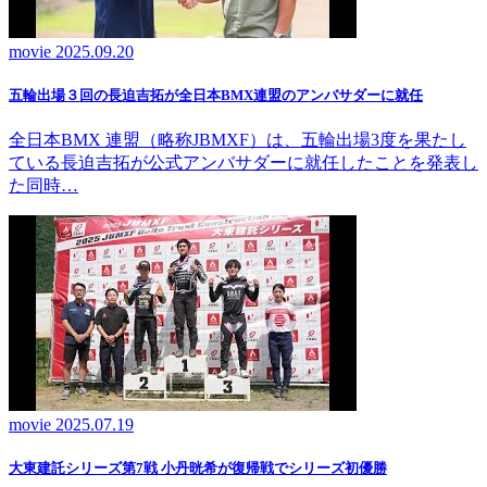
movie
2025.09.20
五輪出場３回の長迫吉拓が全日本BMX連盟のアンバサダーに就任
全日本BMX 連盟（略称JBMXF）は、五輪出場3度を果たし
ている長迫吉拓が公式アンバサダーに就任したことを発表し
た同時…
movie
2025.07.19
大東建託シリーズ第7戦 ⼩丹晄希が復帰戦でシリーズ初優勝