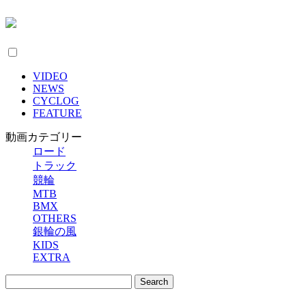
VIDEO
NEWS
CYCLOG
FEATURE
動画カテゴリー
ロード
トラック
競輪
MTB
BMX
OTHERS
銀輪の風
KIDS
EXTRA