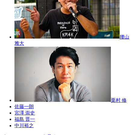
腰山
雅大
栗村 修
佐藤一朗
宮澤 崇史
福島 晋一
中川裕之