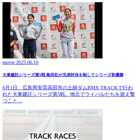
movie
2025.06.10
大東建託シリーズ第5戦 島田壮が兄弟対決を制してシリーズ初優勝
6月1日、広島県安芸高田市の土師ダムBMX TRACKで行わ
れた大東建託シリーズ第5戦。地元でライバルたちを迎え撃
つこと…