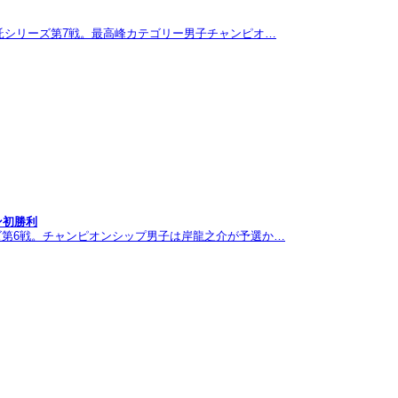
託シリーズ第7戦。最高峰カテゴリー男子チャンピオ…
ン初勝利
ズ第6戦。チャンピオンシップ男子は岸龍之介が予選か…