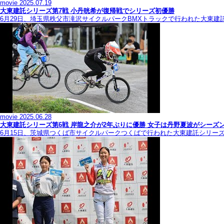
movie
2025.07.19
大東建託シリーズ第7戦 ⼩丹晄希が復帰戦でシリーズ初優勝
6月29日、埼玉県秩父市滝沢サイクルパークBMXトラックで行われた大東建
movie
2025.06.28
大東建託シリーズ第6戦 岸龍之介が2年ぶりに優勝 女子は丹野夏波がシーズ
6月15日、茨城県つくば市サイクルパークつくばで行われた大東建託シリー