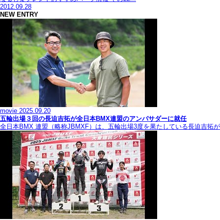
2012.09.28
NEW ENTRY
movie
2025.09.20
五輪出場３回の長迫吉拓が全日本BMX連盟のアンバサダーに就任
全日本BMX 連盟（略称JBMXF）は、五輪出場3度を果たしている長迫吉