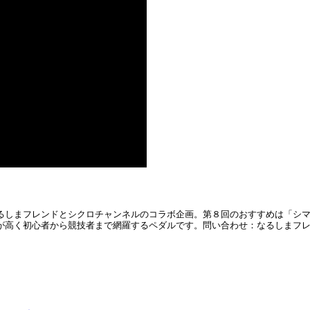
しまフレンドとシクロチャンネルのコラボ企画。第８回のおすすめは「シマノ 
初心者から競技者まで網羅するペダルです。問い合わせ：なるしまフレンド神宮店