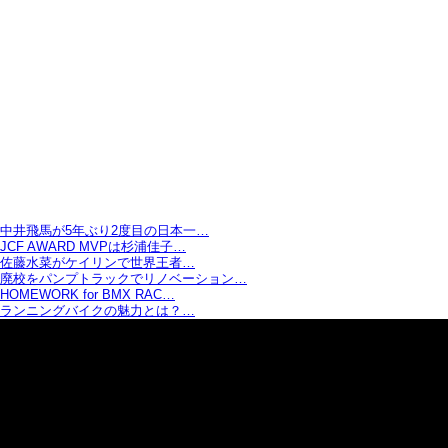
中井飛馬が5年ぶり2度目の日本一…
JCF AWARD MVPは杉浦佳子…
佐藤水菜がケイリンで世界王者…
廃校をパンプトラックでリノベーション…
HOMEWORK for BMX RAC…
ランニングバイクの魅力とは？…