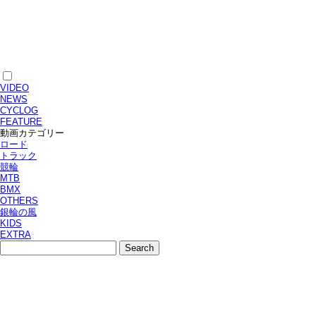
VIDEO
NEWS
CYCLOG
FEATURE
動画カテゴリー
ロード
トラック
競輪
MTB
BMX
OTHERS
銀輪の風
KIDS
EXTRA