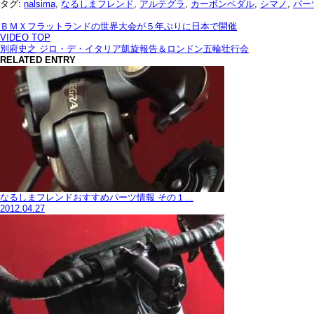
タグ:
nalsima
,
なるしまフレンド
,
アルテグラ
,
カーボンペダル
,
シマノ
,
パー
ＢＭＸフラットランドの世界大会が５年ぶりに日本で開催
VIDEO TOP
別府史之 ジロ・デ・イタリア凱旋報告＆ロンドン五輪壮行会
RELATED ENTRY
なるしまフレンドおすすめパーツ情報 その１...
2012.04.27