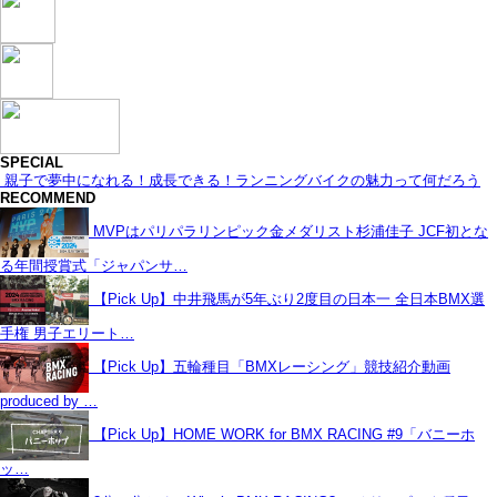
SPECIAL
親子で夢中になれる！成長できる！ランニングバイクの魅力って何だろう
RECOMMEND
MVPはパリパラリンピック金メダリスト杉浦佳子 JCF初とな
る年間授賞式「ジャパンサ…
【Pick Up】中井飛馬が5年ぶり2度目の日本一 全日本BMX選
手権 男子エリート…
【Pick Up】五輪種目「BMXレーシング」競技紹介動画
produced by …
【Pick Up】HOME WORK for BMX RACING #9「バニーホ
ッ…