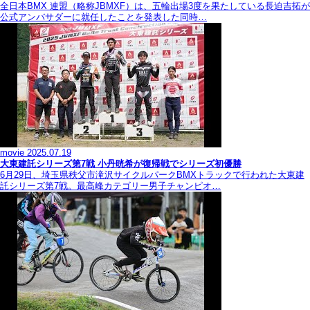
全日本BMX 連盟（略称JBMXF）は、五輪出場3度を果たしている長迫吉拓が
公式アンバサダーに就任したことを発表した同時…
movie
2025.07.19
大東建託シリーズ第7戦 ⼩丹晄希が復帰戦でシリーズ初優勝
6月29日、埼玉県秩父市滝沢サイクルパークBMXトラックで行われた大東建
託シリーズ第7戦。最高峰カテゴリー男子チャンピオ…