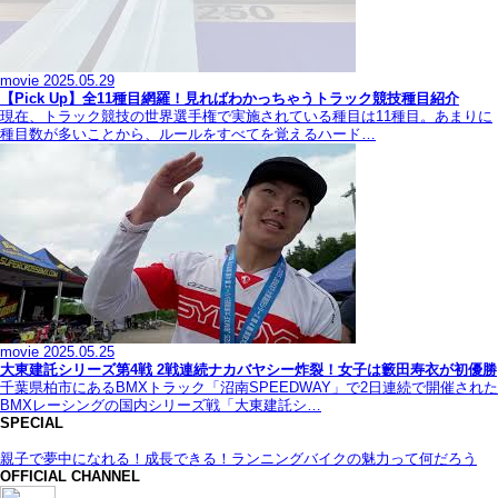
movie
2025.05.29
【Pick Up】全11種目網羅！見ればわかっちゃうトラック競技種目紹介
現在、トラック競技の世界選手権で実施されている種目は11種目。あまりに
種目数が多いことから、ルールをすべてを覚えるハード…
movie
2025.05.25
大東建託シリーズ第4戦 2戦連続ナカバヤシー炸裂！女子は籔田寿衣が初優勝
千葉県柏市にあるBMXトラック「沼南SPEEDWAY」で2日連続で開催された
BMXレーシングの国内シリーズ戦「大東建託シ…
SPECIAL
親子で夢中になれる！成長できる！ランニングバイクの魅力って何だろう
OFFICIAL CHANNEL