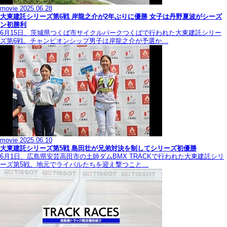
movie
2025.06.28
大東建託シリーズ第6戦 岸龍之介が2年ぶりに優勝 女子は丹野夏波がシーズ
ン初勝利
6月15日、茨城県つくば市サイクルパークつくばで行われた大東建託シリー
ズ第6戦。チャンピオンシップ男子は岸龍之介が予選か…
movie
2025.06.10
大東建託シリーズ第5戦 島田壮が兄弟対決を制してシリーズ初優勝
6月1日、広島県安芸高田市の土師ダムBMX TRACKで行われた大東建託シリ
ーズ第5戦。地元でライバルたちを迎え撃つこと…