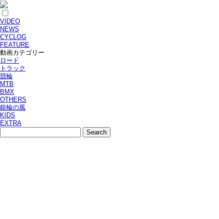
VIDEO
NEWS
CYCLOG
FEATURE
動画カテゴリー
ロード
トラック
競輪
MTB
BMX
OTHERS
銀輪の風
KIDS
EXTRA