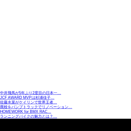
中井飛馬が5年ぶり2度目の日本一…
JCF AWARD MVPは杉浦佳子…
佐藤水菜がケイリンで世界王者…
廃校をパンプトラックでリノベーション…
HOMEWORK for BMX RAC…
ランニングバイクの魅力とは？…