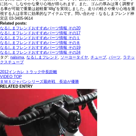
に比べ、しなやかな乗り心地が得られます。また、ゴムの厚みは薄く調整す
る事が可能で重量は超軽量”48g”を実現しました。走りの軽さや乗り心地を重
視する人は非常に効果的なアイテムです。問い合わせ：なるしまフレンド神
宮店 03-3405-9614
Related posts:
なるしまフレンドおすすめパーツ情報 その20
なるしまフレンドおすすめパーツ情報 その17
なるしまフレンドおすすめパーツ情報 その１
なるしまフレンドおすすめパーツ情報 その８
なるしまフレンドおすすめパーツ情報 その19
なるしまフレンドおすすめパーツ情報 その24
タグ:
nalsima
,
なるしまフレンド
,
ソーヨータイヤ
,
チューブ
,
パーツ
,
ラテッ
クスチューブ
2012インカレ トラック中長距離
VIDEO TOP
ＢＭＸジャパンシリーズ最終戦 長迫が優勝
RELATED ENTRY