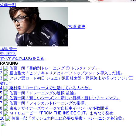
佐藤一朗
宮澤 崇史
福島 晋一
中川裕之
すべてのCYCLOGを見る
RANKING
1
佐藤一朗「目的別トレーニング ① トルクアップ」
2
腰山雅大「ヒッチキャリアとルーフトップテントを導入した話」
3
アジア選ロード初日 ジュニア沢田桂太郎・梶原悠未が揃ってアジア王
者に！
4
栗村修「ロードレースで生活している人の数」
5
佐藤一朗「トレーニングの選択 後編」
6
佐藤一朗「新しいシーズン・新しい目標・新しいチャレンジ」
7
佐藤一朗「フィジカルトレーニングの指標」
8
東京デザイナーズウィークで自転車イベントが多数開催
9
ＭＴＢムービー『FROM THE INSIDE OUT』まもなく発売
10
佐藤一郎「ダッシュ力向上に必要な要素・トレーニング各論②」