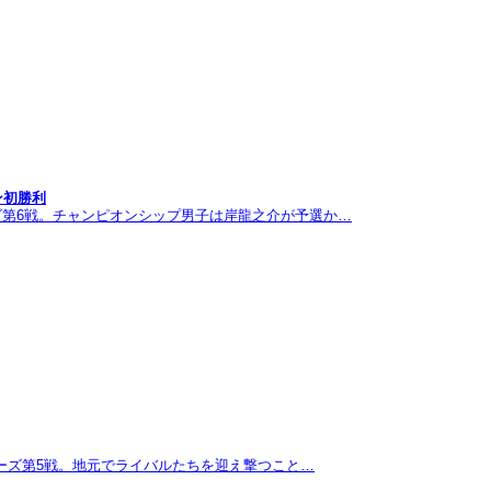
ン初勝利
ズ第6戦。チャンピオンシップ男子は岸龍之介が予選か…
リーズ第5戦。地元でライバルたちを迎え撃つこと…