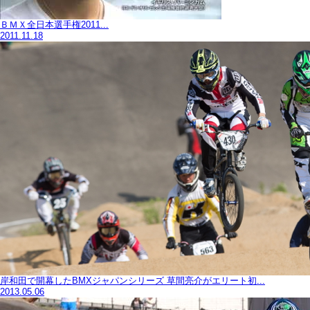
ＢＭＸ全日本選手権2011...
2011.11.18
岸和田で開幕したBMXジャパンシリーズ 草間亮介がエリート初...
2013.05.06