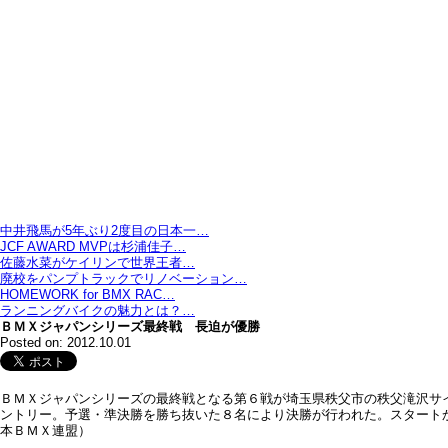
中井飛馬が5年ぶり2度目の日本一…
JCF AWARD MVPは杉浦佳子…
佐藤水菜がケイリンで世界王者…
廃校をパンプトラックでリノベーション…
HOMEWORK for BMX RAC…
ランニングバイクの魅力とは？…
ＢＭＸジャパンシリーズ最終戦 長迫が優勝
Posted on: 2012.10.01
ＢＭＸジャパンシリーズの最終戦となる第６戦が埼玉県秩父市の秩父滝沢サ
ントリー。予選・準決勝を勝ち抜いた８名により決勝が行われた。スタート
本ＢＭＸ連盟）