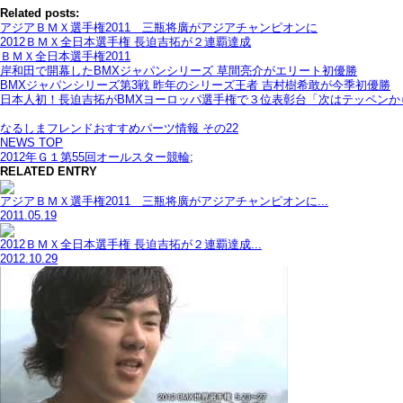
Related posts:
アジアＢＭＸ選手権2011 三瓶将廣がアジアチャンピオンに
2012ＢＭＸ全日本選手権 長迫吉拓が２連覇達成
ＢＭＸ全日本選手権2011
岸和田で開幕したBMXジャパンシリーズ 草間亮介がエリート初優勝
BMXジャパンシリーズ第3戦 昨年のシリーズ王者 吉村樹希敢が今季初優勝
日本人初！長迫吉拓がBMXヨーロッパ選手権で３位表彰台「次はテッペンか
なるしまフレンドおすすめパーツ情報 その22
NEWS TOP
2012年Ｇ１第55回オールスター競輪
;
RELATED ENTRY
アジアＢＭＸ選手権2011 三瓶将廣がアジアチャンピオンに...
2011.05.19
2012ＢＭＸ全日本選手権 長迫吉拓が２連覇達成...
2012.10.29