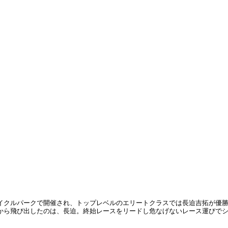
イクルパークで開催され、トップレベルのエリートクラスでは長迫吉拓が優勝
から飛び出したのは、長迫。終始レースをリードし危なげないレース運びで