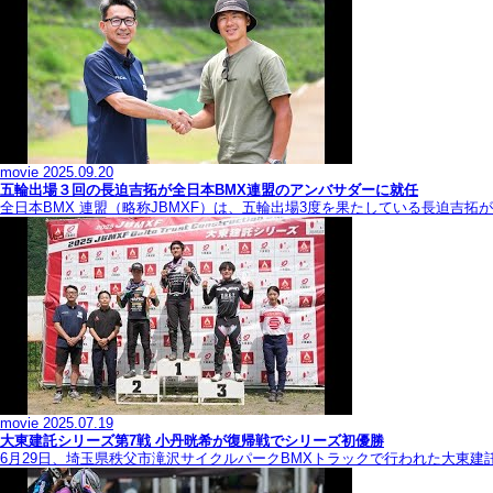
movie
2025.09.20
五輪出場３回の長迫吉拓が全日本BMX連盟のアンバサダーに就任
全日本BMX 連盟（略称JBMXF）は、五輪出場3度を果たしている長迫吉
movie
2025.07.19
大東建託シリーズ第7戦 ⼩丹晄希が復帰戦でシリーズ初優勝
6月29日、埼玉県秩父市滝沢サイクルパークBMXトラックで行われた大東建