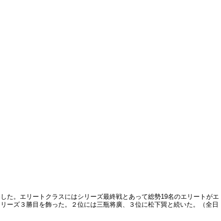
した。エリートクラスにはシリーズ最終戦とあって総勢19名のエリートがエ
シリーズ３勝目を飾った。２位には三瓶将廣、３位に松下巽と続いた。（全日