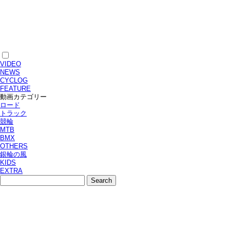
VIDEO
NEWS
CYCLOG
FEATURE
動画カテゴリー
ロード
トラック
競輪
MTB
BMX
OTHERS
銀輪の風
KIDS
EXTRA