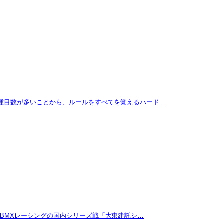
に種目数が多いことから、ルールをすべてを覚えるハード…
たBMXレーシングの国内シリーズ戦「大東建託シ…