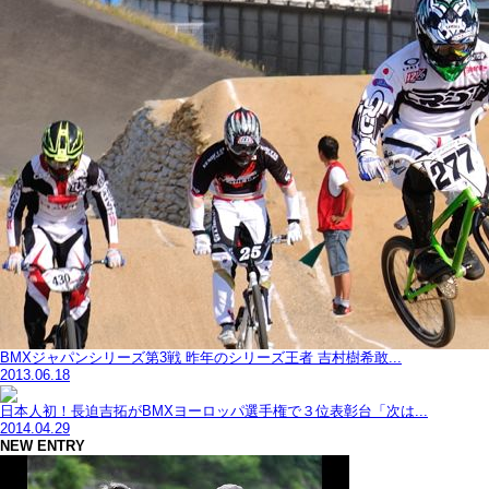
BMXジャパンシリーズ第3戦 昨年のシリーズ王者 吉村樹希敢...
2013.06.18
日本人初！長迫吉拓がBMXヨーロッパ選手権で３位表彰台「次は...
2014.04.29
NEW ENTRY