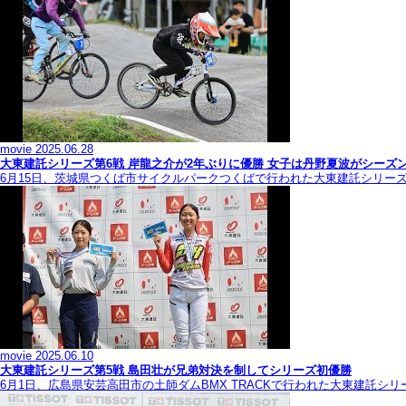
movie
2025.06.28
大東建託シリーズ第6戦 岸龍之介が2年ぶりに優勝 女子は丹野夏波がシーズ
6月15日、茨城県つくば市サイクルパークつくばで行われた大東建託シリー
movie
2025.06.10
大東建託シリーズ第5戦 島田壮が兄弟対決を制してシリーズ初優勝
6月1日、広島県安芸高田市の土師ダムBMX TRACKで行われた大東建託シ