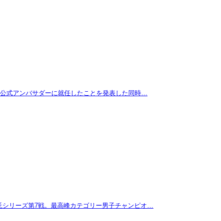
拓が公式アンバサダーに就任したことを発表した同時…
託シリーズ第7戦。最高峰カテゴリー男子チャンピオ…