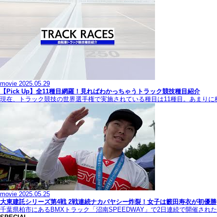
movie
2025.05.29
【Pick Up】全11種目網羅！見ればわかっちゃうトラック競技種目紹介
現在、トラック競技の世界選手権で実施されている種目は11種目。あまり
movie
2025.05.25
大東建託シリーズ第4戦 2戦連続ナカバヤシー炸裂！女子は籔田寿衣が初優勝
千葉県柏市にあるBMXトラック「沼南SPEEDWAY」で2日連続で開催され