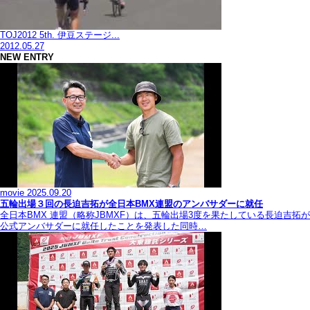
TOJ2012 5th. 伊豆ステージ...
2012.05.27
NEW ENTRY
movie
2025.09.20
五輪出場３回の長迫吉拓が全日本BMX連盟のアンバサダーに就任
全日本BMX 連盟（略称JBMXF）は、五輪出場3度を果たしている長迫吉拓が
公式アンバサダーに就任したことを発表した同時…