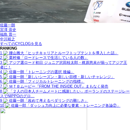
佐藤一朗
宮澤 崇史
福島 晋一
中川裕之
すべてのCYCLOGを見る
RANKING
1
腰山雅大「ヒッチキャリアとルーフトップテントを導入した話」
2
栗村修「ロードレースで生活している人の数」
3
アジア選ロード初日 ジュニア沢田桂太郎・梶原悠未が揃ってアジア王
者に！
4
佐藤一朗「トレーニングの選択 後編」
5
佐藤一朗「新しいシーズン・新しい目標・新しいチャレンジ」
6
佐藤一朗「フィジカルトレーニングの指標」
7
ＭＴＢムービー『FROM THE INSIDE OUT』まもなく発売
8
「２人の日本人チームメートに感謝したい」ポーランドのステージレー
スでNIPPOのグロ…
9
佐藤一朗「改めて考えるペダリングの難しさ」
10
佐藤一郎「ダッシュ力向上に必要な要素・トレーニング各論②」