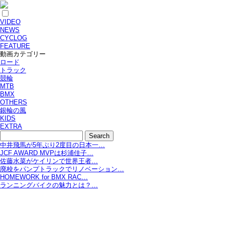
VIDEO
NEWS
CYCLOG
FEATURE
動画カテゴリー
ロード
トラック
競輪
MTB
BMX
OTHERS
銀輪の風
KIDS
EXTRA
中井飛馬が5年ぶり2度目の日本一…
JCF AWARD MVPは杉浦佳子…
佐藤水菜がケイリンで世界王者…
廃校をパンプトラックでリノベーション…
HOMEWORK for BMX RAC…
ランニングバイクの魅力とは？…