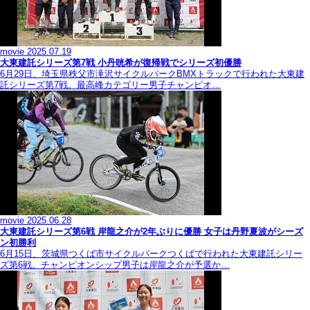
movie
2025.07.19
大東建託シリーズ第7戦 ⼩丹晄希が復帰戦でシリーズ初優勝
6月29日、埼玉県秩父市滝沢サイクルパークBMXトラックで行われた大東建
託シリーズ第7戦。最高峰カテゴリー男子チャンピオ…
movie
2025.06.28
大東建託シリーズ第6戦 岸龍之介が2年ぶりに優勝 女子は丹野夏波がシーズ
ン初勝利
6月15日、茨城県つくば市サイクルパークつくばで行われた大東建託シリー
ズ第6戦。チャンピオンシップ男子は岸龍之介が予選か…