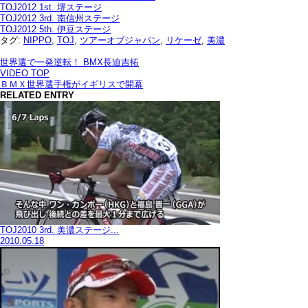
TOJ2012 1st. 堺ステージ
TOJ2012 3rd. 南信州ステージ
TOJ2012 5th. 伊豆ステージ
タグ:
NIPPO
,
TOJ
,
ツアーオブジャパン
,
リケーゼ
,
美濃
世界選で一発逆転！ BMX長迫吉拓
VIDEO TOP
ＢＭＸ世界選手権がイギリスで開幕
RELATED ENTRY
TOJ2010 3rd. 美濃ステージ...
2010.05.18