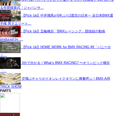
る年間授賞式「ジャパンサ…
【Pick Up】中井飛馬が5年ぶり2度目の日本一 全日本BMX選
手権 男子エリート…
【Pick Up】五輪種目「BMXレーシング」競技紹介動画
produced by …
【Pick Up】HOME WORK for BMX RACING #9「バニーホ
ッ…
3分で分かる！What’s BMX RACING? 〜オリンピック種目
「…
空飛ぶチャリがイオンレイクタウンに興奮呼ぶ！BMX-AIR
TRICK SHOW
PARTS