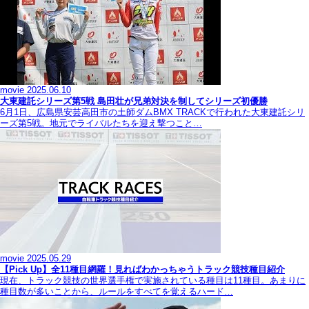
movie
2025.06.10
大東建託シリーズ第5戦 島田壮が兄弟対決を制してシリーズ初優勝
6月1日、広島県安芸高田市の土師ダムBMX TRACKで行われた大東建託シリ
ーズ第5戦。地元でライバルたちを迎え撃つこと…
movie
2025.05.29
【Pick Up】全11種目網羅！見ればわかっちゃうトラック競技種目紹介
現在、トラック競技の世界選手権で実施されている種目は11種目。あまりに
種目数が多いことから、ルールをすべてを覚えるハード…