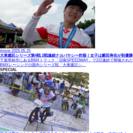
movie
2025.05.25
大東建託シリーズ第4戦 2戦連続ナカバヤシー炸裂！女子は籔田寿衣が初優勝
千葉県柏市にあるBMXトラック「沼南SPEEDWAY」で2日連続で開催された
BMXレーシングの国内シリーズ戦「大東建託シ…
SPECIAL