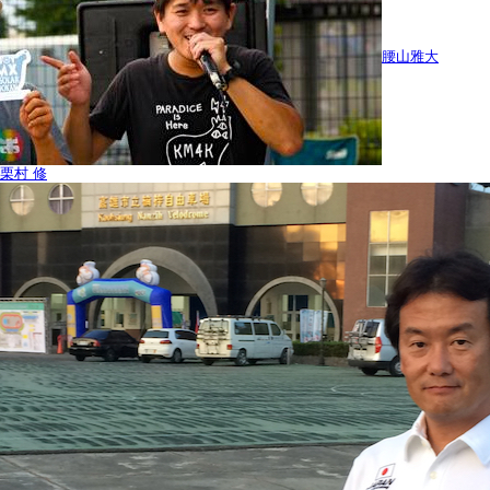
腰山雅大
栗村 修