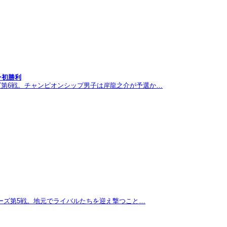
ン初勝利
ズ第6戦。チャンピオンシップ男子は岸龍之介が予選か…
リーズ第5戦。地元でライバルたちを迎え撃つこと…