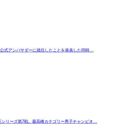
拓が公式アンバサダーに就任したことを発表した同時…
託シリーズ第7戦。最高峰カテゴリー男子チャンピオ…