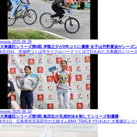
movie
2025.06.28
大東建託シリーズ第6戦 岸龍之介が2年ぶりに優勝 女子は丹野夏波がシーズ
6月15日、茨城県つくば市サイクルパークつくばで行われた大東建託シリー
movie
2025.06.10
大東建託シリーズ第5戦 島田壮が兄弟対決を制してシリーズ初優勝
6月1日、広島県安芸高田市の土師ダムBMX TRACKで行われた大東建託シ