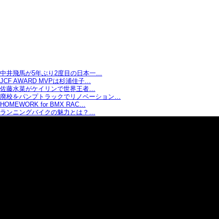
中井飛馬が5年ぶり2度目の日本一…
JCF AWARD MVPは杉浦佳子…
佐藤水菜がケイリンで世界王者…
廃校をパンプトラックでリノベーション…
HOMEWORK for BMX RAC…
ランニングバイクの魅力とは？…