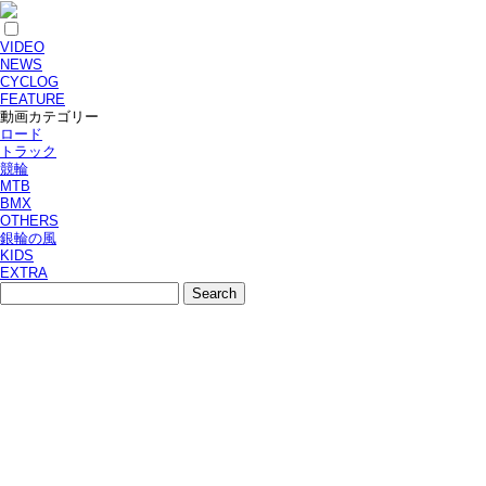
VIDEO
NEWS
CYCLOG
FEATURE
動画カテゴリー
ロード
トラック
競輪
MTB
BMX
OTHERS
銀輪の風
KIDS
EXTRA