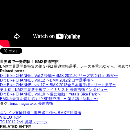
世界選で一発逆転！ BMX長迫吉拓
BMX世界選開幕特集の第３弾は長迫吉拓選手。レースを重ねながら、強め
Related posts:
Dirt Bike CHANNEL Vol.2 後編〜BMX 2011Jシリーズ第２戦 in 秩父〜
Dirt Bike CHANNEL Vol.12 〜BMX 2012全日本選手権〜
Dirt Bike CHANNEL vol.17 〜BMX 2013全日本選手権エリート男子〜
史上初！BMX世界選手権ファイナリスト 長迫吉拓インタビュー
Dirt Bike CHANNEL Vol.10 〜遂に始動！Yuta’s Bike Park〜
BMXの未来を切り拓く! YBP研究所 〜第３話「防具」〜
タグ:
bmx
,
nagasako
,
長迫吉拓
ロンドン五輪目指し世界選手権へ BMX三瓶将廣
VIDEO TOP
TOJ2012 2nd. 美濃ステージ
RELATED ENTRY