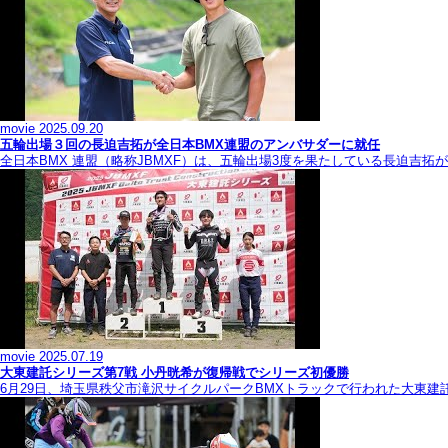
movie
2025.09.20
五輪出場３回の長迫吉拓が全日本BMX連盟のアンバサダーに就任
全日本BMX 連盟（略称JBMXF）は、五輪出場3度を果たしている長迫吉
movie
2025.07.19
大東建託シリーズ第7戦 ⼩丹晄希が復帰戦でシリーズ初優勝
6月29日、埼玉県秩父市滝沢サイクルパークBMXトラックで行われた大東建