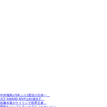
中井飛馬が5年ぶり2度目の日本一…
JCF AWARD MVPは杉浦佳子…
佐藤水菜がケイリンで世界王者…
廃校をパンプトラックでリノベーション…