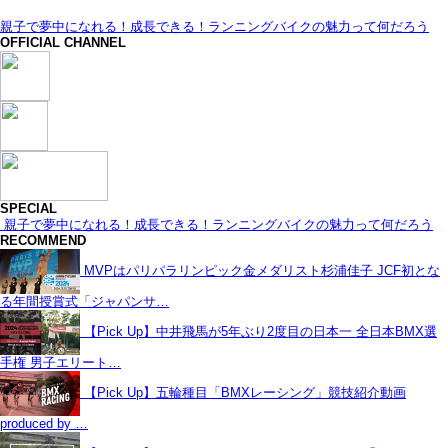
親子で夢中になれる！成長できる！ランニングバイクの魅力って何だろう
OFFICIAL CHANNEL
SPECIAL
親子で夢中になれる！成長できる！ランニングバイクの魅力って何だろう
RECOMMEND
MVPはパリパラリンピック金メダリスト杉浦佳子 JCF初とな
る年間授賞式「ジャパンサ…
【Pick Up】中井飛馬が5年ぶり2度目の日本一 全日本BMX選
手権 男子エリート…
【Pick Up】五輪種目「BMXレーシング」競技紹介動画
produced by …