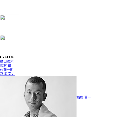
CYCLOG
腰山雅大
栗村 修
佐藤一朗
宮澤 崇史
福島 晋一