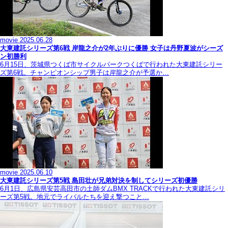
movie
2025.06.28
大東建託シリーズ第6戦 岸龍之介が2年ぶりに優勝 女子は丹野夏波がシーズ
ン初勝利
6月15日、茨城県つくば市サイクルパークつくばで行われた大東建託シリー
ズ第6戦。チャンピオンシップ男子は岸龍之介が予選か…
movie
2025.06.10
大東建託シリーズ第5戦 島田壮が兄弟対決を制してシリーズ初優勝
6月1日、広島県安芸高田市の土師ダムBMX TRACKで行われた大東建託シリ
ーズ第5戦。地元でライバルたちを迎え撃つこと…