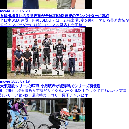
movie
2025.09.20
五輪出場３回の長迫吉拓が全日本BMX連盟のアンバサダーに就任
全日本BMX 連盟（略称JBMXF）は、五輪出場3度を果たしている長迫吉拓が
公式アンバサダーに就任したことを発表した同時…
movie
2025.07.19
大東建託シリーズ第7戦 ⼩丹晄希が復帰戦でシリーズ初優勝
6月29日、埼玉県秩父市滝沢サイクルパークBMXトラックで行われた大東建
託シリーズ第7戦。最高峰カテゴリー男子チャンピオ…