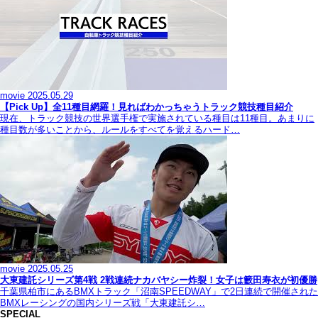
movie
2025.05.29
【Pick Up】全11種目網羅！見ればわかっちゃうトラック競技種目紹介
現在、トラック競技の世界選手権で実施されている種目は11種目。あまりに
種目数が多いことから、ルールをすべてを覚えるハード…
movie
2025.05.25
大東建託シリーズ第4戦 2戦連続ナカバヤシー炸裂！女子は籔田寿衣が初優勝
千葉県柏市にあるBMXトラック「沼南SPEEDWAY」で2日連続で開催された
BMXレーシングの国内シリーズ戦「大東建託シ…
SPECIAL