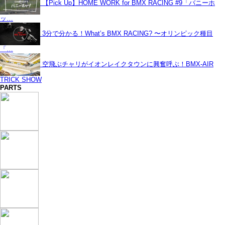
【Pick Up】HOME WORK for BMX RACING #9「バニーホ
ッ…
3分で分かる！What’s BMX RACING? 〜オリンピック種目
「…
空飛ぶチャリがイオンレイクタウンに興奮呼ぶ！BMX-AIR
TRICK SHOW
PARTS