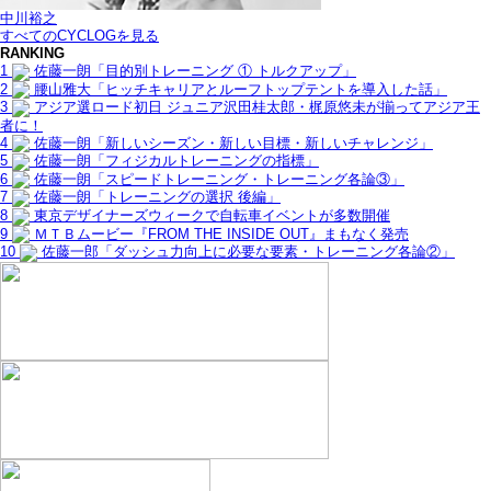
中川裕之
すべてのCYCLOGを見る
RANKING
1
佐藤一朗「目的別トレーニング ① トルクアップ」
2
腰山雅大「ヒッチキャリアとルーフトップテントを導入した話」
3
アジア選ロード初日 ジュニア沢田桂太郎・梶原悠未が揃ってアジア王
者に！
4
佐藤一朗「新しいシーズン・新しい目標・新しいチャレンジ」
5
佐藤一朗「フィジカルトレーニングの指標」
6
佐藤一朗「スピードトレーニング・トレーニング各論③」
7
佐藤一朗「トレーニングの選択 後編」
8
東京デザイナーズウィークで自転車イベントが多数開催
9
ＭＴＢムービー『FROM THE INSIDE OUT』まもなく発売
10
佐藤一郎「ダッシュ力向上に必要な要素・トレーニング各論②」