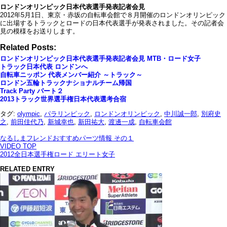
ロンドンオリンピック日本代表選手発表記者会見
2012年5月1日、東京・赤坂の自転車会館で８月開催のロンドンオリンピック
に出場するトラックとロードの日本代表選手が発表されました。その記者会
見の模様をお送りします。
Related Posts:
ロンドンオリンピック日本代表選手発表記者会見 MTB・ロード女子
トラック日本代表 ロンドンへ
自転車ニッポン 代表メンバー紹介 ～トラック～
ロンドン五輪トラックナショナルチーム帰国
Track Party パート２
2013トラック世界選手権日本代表選考合宿
タグ:
olympic
,
パラリンピック
,
ロンドンオリンピック
,
中川誠一郎
,
別府史
之
,
前田佳代乃
,
新城幸也
,
新田祐大
,
渡邊一成
,
自転車会館
なるしまフレンドおすすめパーツ情報 その１
VIDEO TOP
2012全日本選手権ロード エリート女子
RELATED ENTRY