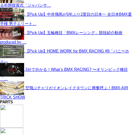
る年間授賞式「ジャパンサ…
【Pick Up】中井飛馬が5年ぶり2度目の日本一 全日本BMX選
手権 男子エリート…
【Pick Up】五輪種目「BMXレーシング」競技紹介動画
produced by …
【Pick Up】HOME WORK for BMX RACING #9「バニーホ
ッ…
3分で分かる！What’s BMX RACING? 〜オリンピック種目
「…
空飛ぶチャリがイオンレイクタウンに興奮呼ぶ！BMX-AIR
TRICK SHOW
PARTS