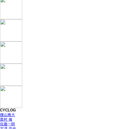
CYCLOG
腰山雅大
栗村 修
佐藤一朗
宮澤 崇史