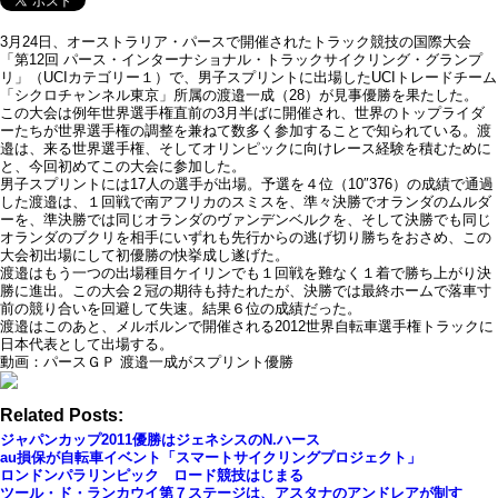
3月24日、オーストラリア・パースで開催されたトラック競技の国際大会
「第12回 パース・インターナショナル・トラックサイクリング・グランプ
リ」（UCIカテゴリー１）で、男子スプリントに出場したUCIトレードチーム
「シクロチャンネル東京」所属の渡邉一成（28）が見事優勝を果たした。
この大会は例年世界選手権直前の3月半ばに開催され、世界のトップライダ
ーたちが世界選手権の調整を兼ねて数多く参加することで知られている。渡
邉は、来る世界選手権、そしてオリンピックに向けレース経験を積むために
と、今回初めてこの大会に参加した。
男子スプリントには17人の選手が出場。予選を４位（10″376）の成績で通過
した渡邉は、１回戦で南アフリカのスミスを、準々決勝でオランダのムルダ
ーを、準決勝では同じオランダのヴァンデンベルクを、そして決勝でも同じ
オランダのブクリを相手にいずれも先行からの逃げ切り勝ちをおさめ、この
大会初出場にして初優勝の快挙成し遂げた。
渡邉はもう一つの出場種目ケイリンでも１回戦を難なく１着で勝ち上がり決
勝に進出。この大会２冠の期待も持たれたが、決勝では最終ホームで落車寸
前の競り合いを回避して失速。結果６位の成績だった。
渡邉はこのあと、メルボルンで開催される2012世界自転車選手権トラックに
日本代表として出場する。
動画：パースＧＰ 渡邉一成がスプリント優勝
Related Posts:
ジャパンカップ2011優勝はジェネシスのN.ハース
au損保が自転車イベント「スマートサイクリングプロジェクト」
ロンドンパラリンピック ロード競技はじまる
ツール・ド・ランカウイ第７ステージは、アスタナのアンドレアが制す