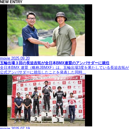
NEW ENTRY
movie
2025.09.20
五輪出場３回の長迫吉拓が全日本BMX連盟のアンバサダーに就任
全日本BMX 連盟（略称JBMXF）は、五輪出場3度を果たしている長迫吉拓が
公式アンバサダーに就任したことを発表した同時…
movie
2025.07.19