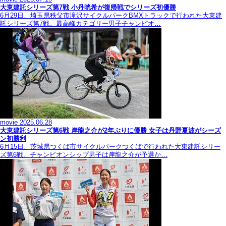
大東建託シリーズ第7戦 ⼩丹晄希が復帰戦でシリーズ初優勝
6月29日、埼玉県秩父市滝沢サイクルパークBMXトラックで行われた大東建
託シリーズ第7戦。最高峰カテゴリー男子チャンピオ…
movie
2025.06.28
大東建託シリーズ第6戦 岸龍之介が2年ぶりに優勝 女子は丹野夏波がシーズ
ン初勝利
6月15日、茨城県つくば市サイクルパークつくばで行われた大東建託シリー
ズ第6戦。チャンピオンシップ男子は岸龍之介が予選か…