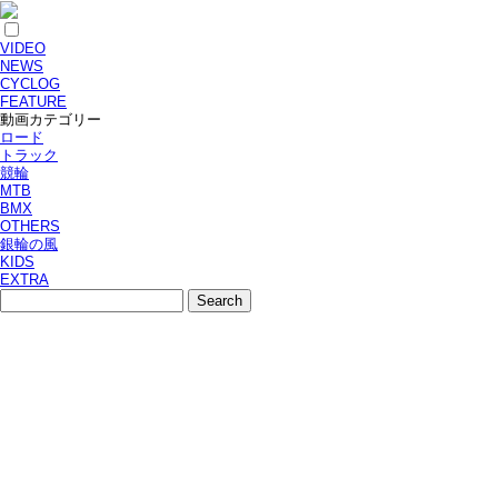
VIDEO
NEWS
CYCLOG
FEATURE
動画カテゴリー
ロード
トラック
競輪
MTB
BMX
OTHERS
銀輪の風
KIDS
EXTRA