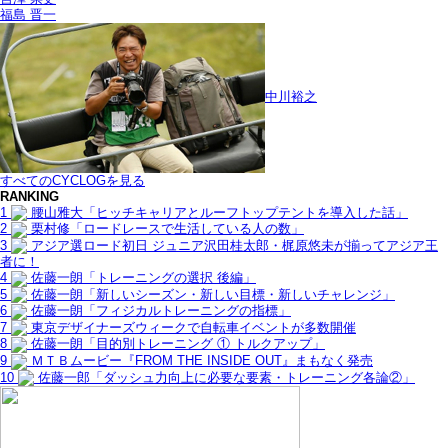
福島 晋一
中川裕之
すべてのCYCLOGを見る
RANKING
1
腰山雅大「ヒッチキャリアとルーフトップテントを導入した話」
2
栗村修「ロードレースで生活している人の数」
3
アジア選ロード初日 ジュニア沢田桂太郎・梶原悠未が揃ってアジア王
者に！
4
佐藤一朗「トレーニングの選択 後編」
5
佐藤一朗「新しいシーズン・新しい目標・新しいチャレンジ」
6
佐藤一朗「フィジカルトレーニングの指標」
7
東京デザイナーズウィークで自転車イベントが多数開催
8
佐藤一朗「目的別トレーニング ① トルクアップ」
9
ＭＴＢムービー『FROM THE INSIDE OUT』まもなく発売
10
佐藤一郎「ダッシュ力向上に必要な要素・トレーニング各論②」