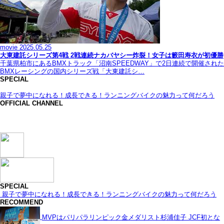
movie
2025.05.25
大東建託シリーズ第4戦 2戦連続ナカバヤシー炸裂！女子は籔田寿衣が初優勝
千葉県柏市にあるBMXトラック「沼南SPEEDWAY」で2日連続で開催された
BMXレーシングの国内シリーズ戦「大東建託シ…
SPECIAL
親子で夢中になれる！成長できる！ランニングバイクの魅力って何だろう
OFFICIAL CHANNEL
SPECIAL
親子で夢中になれる！成長できる！ランニングバイクの魅力って何だろう
RECOMMEND
MVPはパリパラリンピック金メダリスト杉浦佳子 JCF初とな