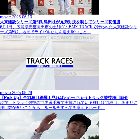
movie
2025.06.10
大東建託シリーズ第5戦 島田壮が兄弟対決を制してシリーズ初優勝
6月1日、広島県安芸高田市の土師ダムBMX TRACKで行われた大東建託シリ
ーズ第5戦。地元でライバルたちを迎え撃つこと…
movie
2025.05.29
【Pick Up】全11種目網羅！見ればわかっちゃうトラック競技種目紹介
現在、トラック競技の世界選手権で実施されている種目は11種目。あまりに
種目数が多いことから、ルールをすべてを覚えるハード…