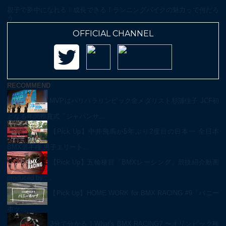
親子で夢中になれる！成長できる！ランニングバイクの魅力って何だろ
う
OFFICIAL CHANNEL
RECOMMEND
MVPはパリパラリンピック金メダリスト杉浦佳子 JCF初
となる年間授賞式「ジャパンサ…
【Pick Up】中井飛馬が5年ぶり2度目の日本一 全日本
BMX選手権 男子エリート…
【Pick Up】五輪種目「BMXレーシング」競技紹介動画
produced by …
【Pick Up】HOME WORK for BMX RACING #9「バニー
ホッ…
3分で分かる！What’s BMX RACING? 〜オリンピック種