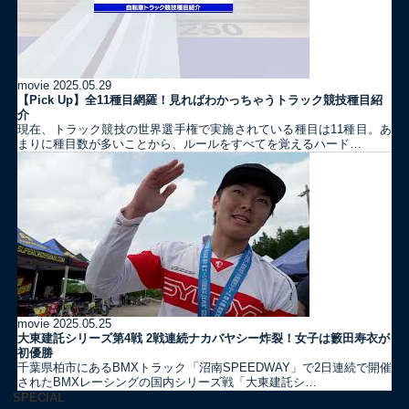
movie
2025.05.29
【Pick Up】全11種目網羅！見ればわかっちゃうトラック競技種目紹
介
現在、トラック競技の世界選手権で実施されている種目は11種目。あ
まりに種目数が多いことから、ルールをすべてを覚えるハード…
movie
2025.05.25
大東建託シリーズ第4戦 2戦連続ナカバヤシー炸裂！女子は籔田寿衣が
初優勝
千葉県柏市にあるBMXトラック「沼南SPEEDWAY」で2日連続で開催
されたBMXレーシングの国内シリーズ戦「大東建託シ…
SPECIAL