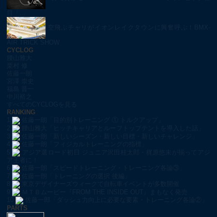
目「…
空飛ぶチャリがイオンレイクタウンに興奮呼ぶ！BMX-
AIR TRICK SHOW
CYCLOG
腰山雅大
栗村 修
佐藤一朗
宮澤 崇史
福島 晋一
中川裕之
すべてのCYCLOGを見る
RANKING
1
佐藤一朗「目的別トレーニング ① トルクアップ」
2
腰山雅大「ヒッチキャリアとルーフトップテントを導入した話」
3
佐藤一朗「新しいシーズン・新しい目標・新しいチャレンジ」
4
佐藤一朗「フィジカルトレーニングの指標」
5
アジア選ロード初日 ジュニア沢田桂太郎・梶原悠未が揃ってアジ
ア王者に！
6
佐藤一朗「スピードトレーニング・トレーニング各論③」
7
佐藤一朗「トレーニングの選択 後編」
8
東京デザイナーズウィークで自転車イベントが多数開催
9
ＭＴＢムービー『FROM THE INSIDE OUT』まもなく発売
10
佐藤一郎「ダッシュ力向上に必要な要素・トレーニング各論②」
PARTS