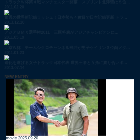
トラックＷ杯第４戦マンチェスター開幕 スプリント北津留は５位...
2011.02.20
驚異の世界新記録ラッシュ！日本勢も４種目で日本記録更新 トラ...
2013.12.10
アジアＢＭＸ選手権2011 三瓶将廣がアジアチャンピオンに...
2011.05.19
北京Ｗ杯 チームシクロチャンネル浅井が男子ケイリン３位銅メダ...
2011.01.23
進化を遂げる女子トラック日本代表 世界王者と互角に渡り合いポ...
2013.07.14
NEW ENTRY
movie
2025.09.20