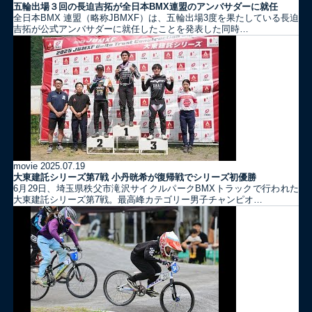
五輪出場３回の長迫吉拓が全日本BMX連盟のアンバサダーに就任
全日本BMX 連盟（略称JBMXF）は、五輪出場3度を果たしている長迫
吉拓が公式アンバサダーに就任したことを発表した同時…
movie
2025.07.19
大東建託シリーズ第7戦 ⼩丹晄希が復帰戦でシリーズ初優勝
6月29日、埼玉県秩父市滝沢サイクルパークBMXトラックで行われた
大東建託シリーズ第7戦。最高峰カテゴリー男子チャンピオ…