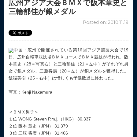
広州アジア大会ＢＭＸで阪本章史と
三輪郁佳が銀メダル
Posted on: 2010.11.19
中国・広州で開催されている第16回アジア競技大会で19
日、広州自転車競技場ＢＭＸコースでＢＭＸ競技が行われ、阪
本章史（28＝写真右）と三輪郁佳（21＝左中）がそれぞれ男
女で銀メダル、三瓶将廣（20＝左）が銅メダルを獲得した。
飯端美樹（25＝右中）は惜しくも予選敗退に終わった。
写真：Kenji Nakamura
＜ＢＭＸ男子＞
１位 WONG Steven P.m.j.（HKG） 30.337
２位 阪本 章史（JPN） 31.379
３位 三瓶 将廣（JPN） 31.466