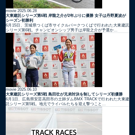
movie
2025.06.28
大東建託シリーズ第6戦 岸龍之介が2年ぶりに優勝 女子は丹野夏波が
シーズン初勝利
6月15日、茨城県つくば市サイクルパークつくばで行われた大東建託
シリーズ第6戦。チャンピオンシップ男子は岸龍之介が予選か…
movie
2025.06.10
大東建託シリーズ第5戦 島田壮が兄弟対決を制してシリーズ初優勝
6月1日、広島県安芸高田市の土師ダムBMX TRACKで行われた大東建
託シリーズ第5戦。地元でライバルたちを迎え撃つこと…