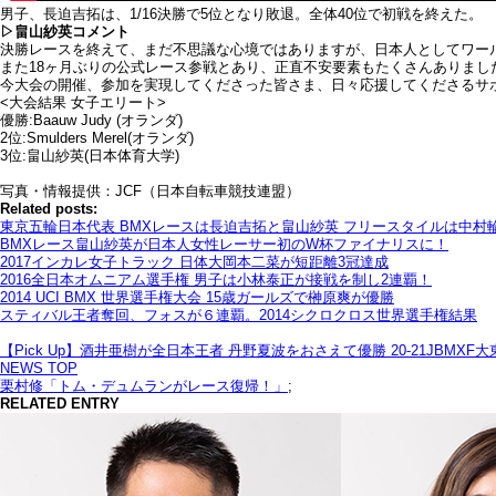
男子、長迫吉拓は、1/16決勝で5位となり敗退。全体40位で初戦を終えた。
▷畠山紗英コメント
決勝レースを終えて、まだ不思議な心境ではありますが、日本人としてワー
また18ヶ月ぶりの公式レース参戦とあり、正直不安要素もたくさんありまし
今大会の開催、参加を実現してくださった皆さま、日々応援してくださるサ
<大会結果 女子エリート>
優勝:Baauw Judy (オランダ)
2位:Smulders Merel(オランダ)
3位:畠山紗英(日本体育大学)
写真・情報提供：JCF（日本自転車競技連盟）
Related posts:
東京五輪日本代表 BMXレースは長迫吉拓と畠山紗英 フリースタイルは中村
BMXレース畠山紗英が日本人女性レーサー初のW杯ファイナリスに！
2017インカレ女子トラック 日体大岡本二菜が短距離3冠達成
2016全日本オムニアム選手権 男子は小林泰正が接戦を制し2連覇！
2014 UCI BMX 世界選手権大会 15歳ガールズで榊原爽が優勝
スティバル王者奪回、フォスが６連覇。2014シクロクロス世界選手権結果
【Pick Up】酒井亜樹が全日本王者 丹野夏波をおさえて優勝 20-21JBMX
NEWS TOP
栗村修「トム・デュムランがレース復帰！」
;
RELATED ENTRY