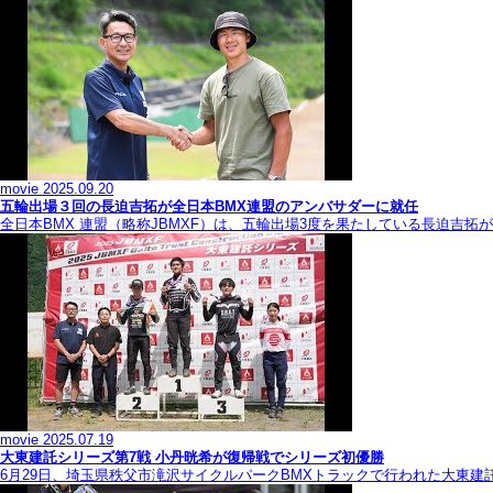
movie
2025.09.20
五輪出場３回の長迫吉拓が全日本BMX連盟のアンバサダーに就任
全日本BMX 連盟（略称JBMXF）は、五輪出場3度を果たしている長迫吉
movie
2025.07.19
大東建託シリーズ第7戦 ⼩丹晄希が復帰戦でシリーズ初優勝
6月29日、埼玉県秩父市滝沢サイクルパークBMXトラックで行われた大東建