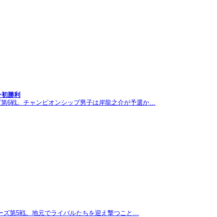
ン初勝利
ズ第6戦。チャンピオンシップ男子は岸龍之介が予選か…
リーズ第5戦。地元でライバルたちを迎え撃つこと…