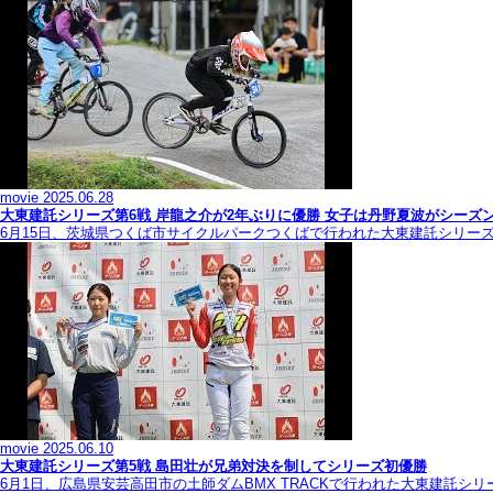
movie
2025.06.28
大東建託シリーズ第6戦 岸龍之介が2年ぶりに優勝 女子は丹野夏波がシーズ
6月15日、茨城県つくば市サイクルパークつくばで行われた大東建託シリー
movie
2025.06.10
大東建託シリーズ第5戦 島田壮が兄弟対決を制してシリーズ初優勝
6月1日、広島県安芸高田市の土師ダムBMX TRACKで行われた大東建託シ