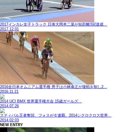
2017インカレ女子トラック 日体大岡本二菜が短距離3冠達成...
2017.12.01
2016全日本オムニアム選手権 男子は小林泰正が接戦を制し2...
2016.11.21
2014 UCI BMX 世界選手権大会 15歳ガールズ...
2014.07.26
スティバル王者奪回、フォスが６連覇。2014シクロクロス世界...
2014.02.03
NEW ENTRY