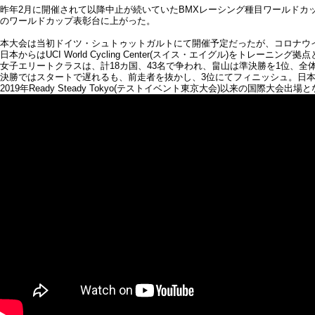
昨年2月に開催されて以降中止が続いていたBMXレーシング種目ワールドカップシ
のワールドカップ表彰台に上がった。
本大会は当初ドイツ・シュトゥットガルトにて開催予定だったが、コロナウ
日本からはUCI World Cycling Center(スイス・エイグル)をトレーニ
女子エリートクラスは、計18カ国、43名で争われ、畠山は準決勝を1位、
決勝ではスタートで遅れるも、前走者を抜かし、3位にてフィニッシュ。日
2019年Ready Steady Tokyo(テストイベント東京大会)以来の国