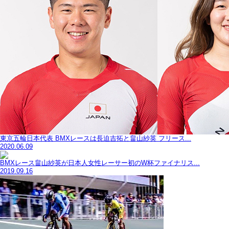
東京五輪日本代表 BMXレースは長迫吉拓と畠山紗英 フリース...
2020.06.09
BMXレース畠山紗英が日本人女性レーサー初のW杯ファイナリス...
2019.09.16