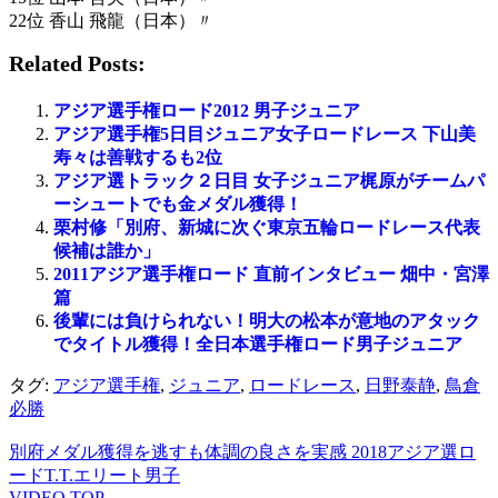
22位 香山 飛龍（日本）〃
Related Posts:
アジア選手権ロード2012 男子ジュニア
アジア選手権5日目ジュニア女子ロードレース 下山美
寿々は善戦するも2位
アジア選トラック２日目 女子ジュニア梶原がチームパ
ーシュートでも金メダル獲得！
栗村修「別府、新城に次ぐ東京五輪ロードレース代表
候補は誰か」
2011アジア選手権ロード 直前インタビュー 畑中・宮澤
篇
後輩には負けられない！明大の松本が意地のアタック
でタイトル獲得！全日本選手権ロード男子ジュニア
タグ:
アジア選手権
,
ジュニア
,
ロードレース
,
日野泰静
,
鳥倉
必勝
別府メダル獲得を逃すも体調の良さを実感 2018アジア選ロ
ードT.T.エリート男子
VIDEO TOP