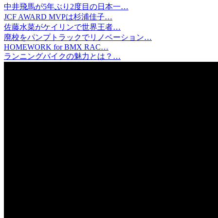
中井飛馬が5年ぶり2度目の日本一…
JCF AWARD MVPは杉浦佳子…
佐藤水菜がケイリンで世界王者…
廃校をパンプトラックでリノベーション…
HOMEWORK for BMX RAC…
ランニングバイクの魅力とは？…