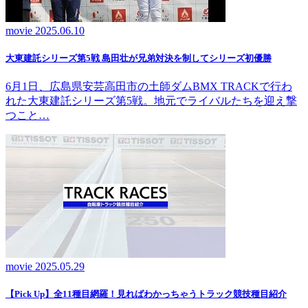
movie
2025.06.10
大東建託シリーズ第5戦 島田壮が兄弟対決を制してシリーズ初優勝
6月1日、広島県安芸高田市の土師ダムBMX TRACKで行わ
れた大東建託シリーズ第5戦。地元でライバルたちを迎え撃
つこと…
movie
2025.05.29
【Pick Up】全11種目網羅！見ればわかっちゃうトラック競技種目紹介