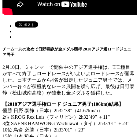
チーム一丸の攻めで日野泰静が金メダル獲得 2018アジア選ロードジュニ
ア男子
2月10日、ミャンマーで開催中のアジア選手権は、T.T.種目
がすべて終了しロードレースがいよいよロードレースが開幕
した。日本チームから4名が出走したジュニア男子では、メ
ンバー各々が積極的なレース展開を繰り広げ、最後は日野泰
静（松山城南高校）が独走し金メダルを獲得した。
【2018アジア選手権ロード ジュニア男子(106km)結果】
優勝 日野 泰静（日本）2h32’38”（41.67km/h）
2位 KROG Rex Luis（フィリピン）2h32’49” ＋11”
3位 SAENKHAMWONG Wachirawit（タイ）2h33’01” ＋23”
10位 鳥倉 必勝（日本）2h33’01” ＋23”
15位 山本 哲央（日本）〃