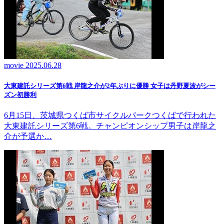
movie
2025.06.28
大東建託シリーズ第6戦 岸龍之介が2年ぶりに優勝 女子は丹野夏波がシー
ズン初勝利
6月15日、茨城県つくば市サイクルパークつくばで行われた
大東建託シリーズ第6戦。チャンピオンシップ男子は岸龍之
介が予選か…