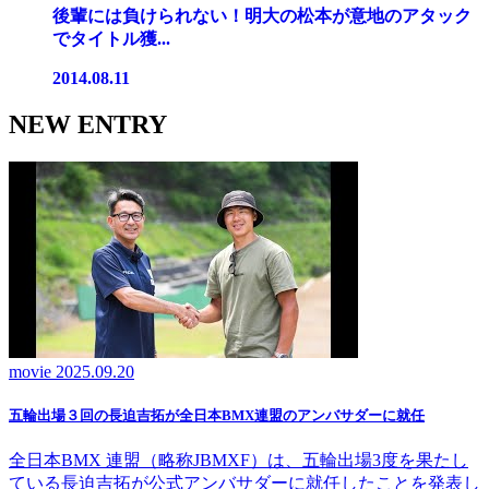
後輩には負けられない！明大の松本が意地のアタック
でタイトル獲...
2014.08.11
NEW ENTRY
movie
2025.09.20
五輪出場３回の長迫吉拓が全日本BMX連盟のアンバサダーに就任
全日本BMX 連盟（略称JBMXF）は、五輪出場3度を果たし
ている長迫吉拓が公式アンバサダーに就任したことを発表し