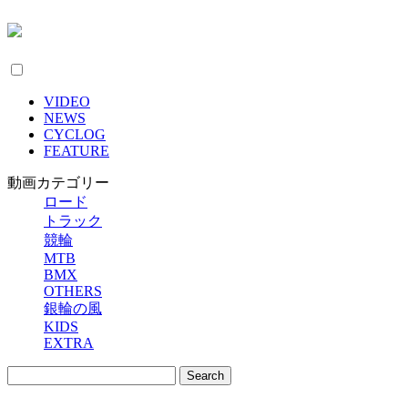
VIDEO
NEWS
CYCLOG
FEATURE
動画カテゴリー
ロード
トラック
競輪
MTB
BMX
OTHERS
銀輪の風
KIDS
EXTRA