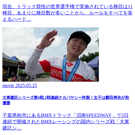
現在、トラック競技の世界選手権で実施されている種目は11
種目。あまりに種目数が多いことから、ルールをすべてを覚
えるハード…
movie
2025.05.25
大東建託シリーズ第4戦 2戦連続ナカバヤシー炸裂！女子は籔田寿衣が初
優勝
千葉県柏市にあるBMXトラック「沼南SPEEDWAY」で2日
連続で開催されたBMXレーシングの国内シリーズ戦「大東
建託シ…