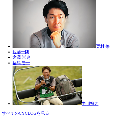
栗村 修
佐藤一朗
宮澤 崇史
福島 晋一
中川裕之
すべてのCYCLOGを見る