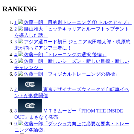
RANKING
1
佐藤一朗「目的別トレーニング ① トルクアップ」
2
腰山雅大「ヒッチキャリアとルーフトップテント
を導入した話」
3
アジア選ロード初日 ジュニア沢田桂太郎・梶原悠
未が揃ってアジア王者に！
4
佐藤一朗「トレーニングの選択 後編」
5
佐藤一朗「新しいシーズン・新しい目標・新しい
チャレンジ」
6
佐藤一朗「フィジカルトレーニングの指標」
7
東京デザイナーズウィークで自転車イベ
ントが多数開催
8
ＭＴＢムービー『FROM THE INSIDE
OUT』まもなく発売
9
佐藤一郎「ダッシュ力向上に必要な要素・トレー
ニング各論②」