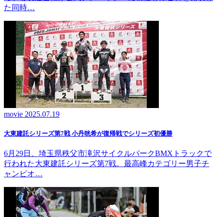
た同時…
movie
2025.07.19
大東建託シリーズ第7戦 ⼩丹晄希が復帰戦でシリーズ初優勝
6月29日、埼玉県秩父市滝沢サイクルパークBMXトラックで
行われた大東建託シリーズ第7戦。最高峰カテゴリー男子チ
ャンピオ…