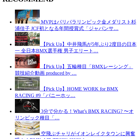
MVPはパリパラリンピック金メダリスト杉
浦佳子 JCF初となる年間授賞式「ジャパンサ…
【Pick Up】中井飛馬が5年ぶり2度目の日本
一 全日本BMX選手権 男子エリート…
【Pick Up】五輪種目「BMXレーシング」
競技紹介動画 produced by …
【Pick Up】HOME WORK for BMX
RACING #9「バニーホッ…
3分で分かる！What’s BMX RACING? 〜オ
リンピック種目「…
空飛ぶチャリがイオンレイクタウンに興奮