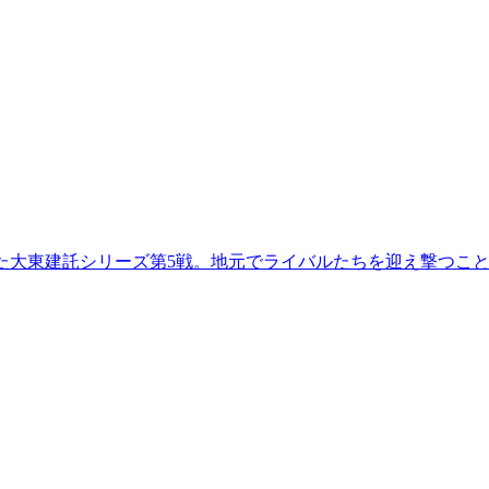
われた大東建託シリーズ第5戦。地元でライバルたちを迎え撃つこ