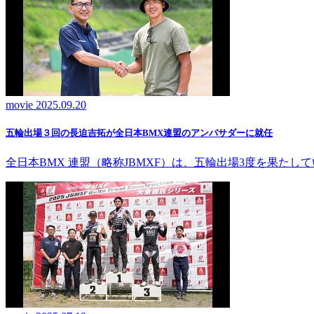
movie
2025.09.20
五輪出場３回の長迫吉拓が全日本BMX連盟のアンバサダーに就任
全日本BMX 連盟（略称JBMXF）は、五輪出場3度を果た