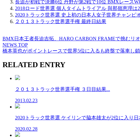
長迫が初戦で決勝6位 丹野が第2戦で10位 BMXレース
2018ロード世界選 個人タイムトライアル 與那嶺恵理は
2020トラック世界選 史上初の日本人女子世界チャン
２０１３トラック世界選手権 最終日結果
BMX日本王者長迫吉拓、HARO CARBON FRAMEで挑む
NEWS TOP
橋本英也がポイントレースで世界5位に入るも終盤で落車し
RELATED ENTRY
２０１３トラック世界選手権 ３日目結果...
2013.02.23
2020トラック世界選 ケイリンで脇本雄太が2位に入り日本勢
2020.02.28