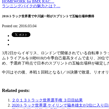
HOMEWORK for BMX RAC…
ランニングバイクの魅力とは？…
2016トラック世界選で中川誠一郎がスプリントで五輪出場枠獲得
Posted on: 2016.03.04
3月2日からイギリス、ロンドンで開催されている自転車トラ
ムトライアルを10秒018の今季自己最高タイムで走り、2
め、予選終了時点で日本のスプリントの五輪出場枠が確定し
中川はその後、本戦１回戦となる1／16決勝で敗退。リオオ
Related posts:
２０１３トラック世界選手権 ３日目結果
2020トラック世界選 ケイリンで脇本雄太が2位に入り