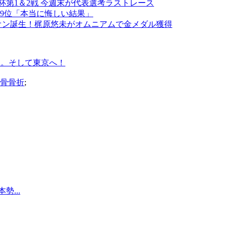
W杯第1＆2戦 今週末が代表選考ラストレース
29位「本当に悔しい結果」
ピオン誕生！梶原悠未がオムニアムで金メダル獲得
リオ。そして東京へ！
鎖骨骨折
;
...