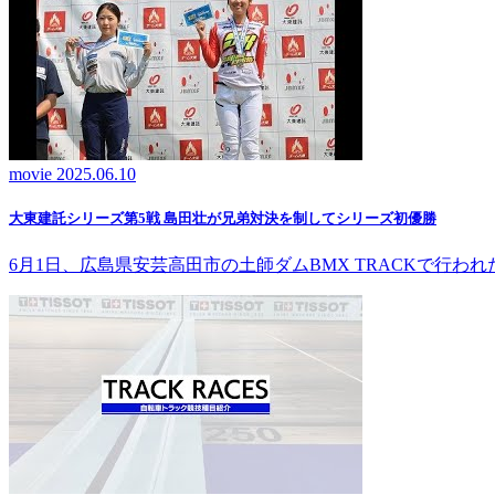
movie
2025.06.10
大東建託シリーズ第5戦 島田壮が兄弟対決を制してシリーズ初優勝
6月1日、広島県安芸高田市の土師ダムBMX TRACKで行