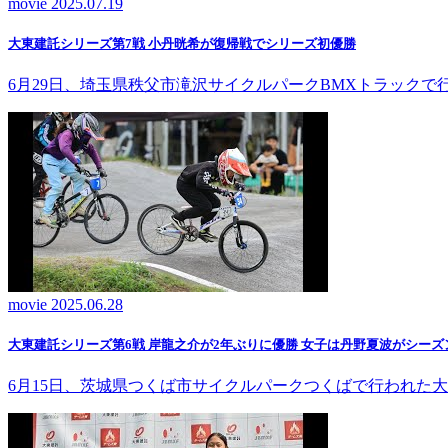
movie
2025.07.19
大東建託シリーズ第7戦 ⼩丹晄希が復帰戦でシリーズ初優勝
6月29日、埼玉県秩父市滝沢サイクルパークBMXトラック
movie
2025.06.28
大東建託シリーズ第6戦 岸龍之介が2年ぶりに優勝 女子は丹野夏波がシーズ
6月15日、茨城県つくば市サイクルパークつくばで行われた