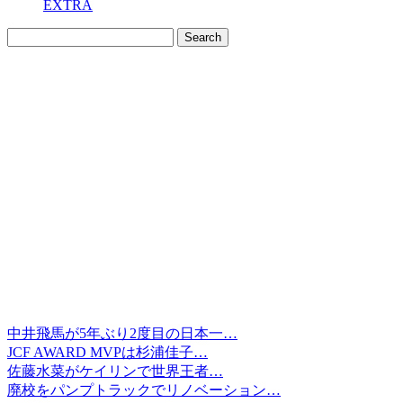
EXTRA
中井飛馬が5年ぶり2度目の日本一…
JCF AWARD MVPは杉浦佳子…
佐藤水菜がケイリンで世界王者…
廃校をパンプトラックでリノベーション…