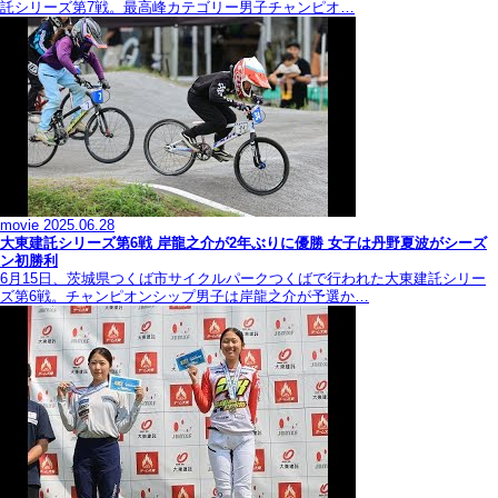
託シリーズ第7戦。最高峰カテゴリー男子チャンピオ…
movie
2025.06.28
大東建託シリーズ第6戦 岸龍之介が2年ぶりに優勝 女子は丹野夏波がシーズ
ン初勝利
6月15日、茨城県つくば市サイクルパークつくばで行われた大東建託シリー
ズ第6戦。チャンピオンシップ男子は岸龍之介が予選か…