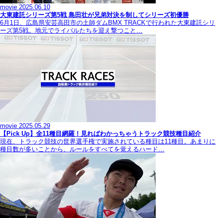
movie
2025.06.10
大東建託シリーズ第5戦 島田壮が兄弟対決を制してシリーズ初優勝
6月1日、広島県安芸高田市の土師ダムBMX TRACKで行われた大東建託シリ
ーズ第5戦。地元でライバルたちを迎え撃つこと…
movie
2025.05.29
【Pick Up】全11種目網羅！見ればわかっちゃうトラック競技種目紹介
現在、トラック競技の世界選手権で実施されている種目は11種目。あまりに
種目数が多いことから、ルールをすべてを覚えるハード…