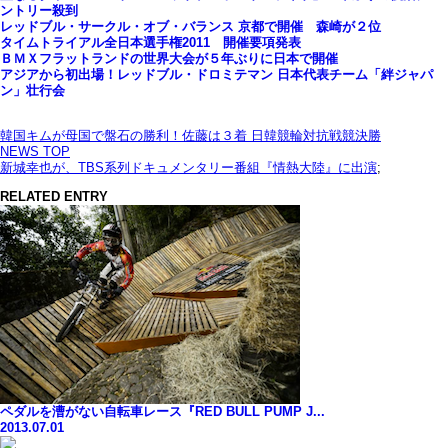
ントリー殺到
レッドブル・サークル・オブ・バランス 京都で開催 森崎が２位
タイムトライアル全日本選手権2011 開催要項発表
ＢＭＸフラットランドの世界大会が５年ぶりに日本で開催
アジアから初出場！レッドブル・ドロミテマン 日本代表チーム「絆ジャパ
ン」壮行会
韓国キムが母国で盤石の勝利！佐藤は３着 日韓競輪対抗戦競決勝
NEWS TOP
新城幸也が、TBS系列ドキュメンタリー番組『情熱大陸』に出演
;
RELATED ENTRY
ペダルを漕がない自転車レース『RED BULL PUMP J...
2013.07.01