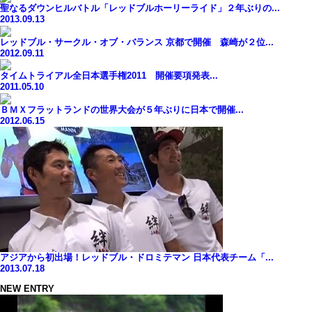
聖なるダウンヒルバトル「レッドブルホーリーライド」２年ぶりの...
2013.09.13
レッドブル・サークル・オブ・バランス 京都で開催 森崎が２位...
2012.09.11
タイムトライアル全日本選手権2011 開催要項発表...
2011.05.10
ＢＭＸフラットランドの世界大会が５年ぶりに日本で開催...
2012.06.15
アジアから初出場！レッドブル・ドロミテマン 日本代表チーム「...
2013.07.18
NEW ENTRY