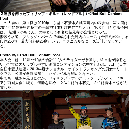
２連勝を飾ったフィリップ・ポルク（レッドブル）/ ©Red Bull Content
Pool
この大会の、第１回は2010年に京都・石清水八幡宮境内の表参道、第２回は
2011年に愛媛県西条市の石鎚神社本社境内にて行われ、第３回目となる今回
は、 勝運（かちうん）の寺として有名な勝尾寺が会場となった。
階段や坂道、ブリッジやバームで構成された境内のコースは全長約500m、石
段約250段、最大傾斜約25度という、テクニカルなコース設計となってい
る。
Photo by ©Red Bull Content Pool
本大会には、14歳〜47歳の合計117人のライダーが参加し、終日雨が降ると
いう非常にスリップしやすい路面コンディションの中で行われ、JCF（日本
自転車競技連盟）2013年度ナショナル・ポイントランキングの男女エリート
クラス上位陣が多数参加し、ハイレベルな戦いとなった。
中でも、強さを見せたのが、フィリップ・ポルク（レッドブル／スロバキ
ア）前回大会に続く、優勝を決め、２位には竹本将史、３位は青木卓也が入
賞した。