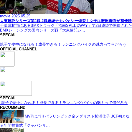
movie
2025.05.25
大東建託シリーズ第4戦 2戦連続ナカバヤシー炸裂！女子は籔田寿衣が初優勝
千葉県柏市にあるBMXトラック「沼南SPEEDWAY」で2日連続で開催された
BMXレーシングの国内シリーズ戦「大東建託シ…
SPECIAL
親子で夢中になれる！成長できる！ランニングバイクの魅力って何だろう
OFFICIAL CHANNEL
SPECIAL
親子で夢中になれる！成長できる！ランニングバイクの魅力って何だろう
RECOMMEND
MVPはパリパラリンピック金メダリスト杉浦佳子 JCF初とな
る年間授賞式「ジャパンサ…