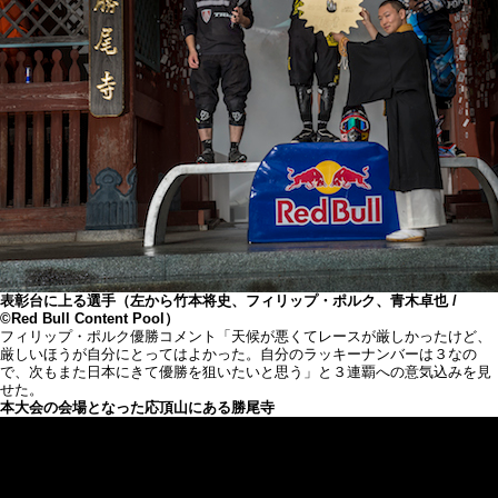
表彰台に上る選手（左から竹本将史、フィリップ・ポルク、青木卓也 /
©Red Bull Content Pool）
フィリップ・ポルク優勝コメント「天候が悪くてレースが厳しかったけど、
厳しいほうが自分にとってはよかった。自分のラッキーナンバーは３なの
で、次もまた日本にきて優勝を狙いたいと思う」と３連覇への意気込みを見
せた。
本大会の会場となった応頂山にある勝尾寺