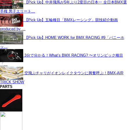
【Pick Up】中井飛馬が5年ぶり2度目の日本一 全日本BMX選
手権 男子エリート…
【Pick Up】五輪種目「BMXレーシング」競技紹介動画
produced by …
【Pick Up】HOME WORK for BMX RACING #9「バニーホ
ッ…
3分で分かる！What’s BMX RACING? 〜オリンピック種目
「…
空飛ぶチャリがイオンレイクタウンに興奮呼ぶ！BMX-AIR
TRICK SHOW
PARTS