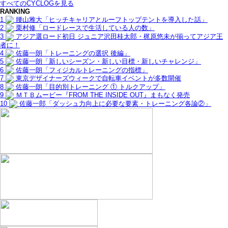
すべてのCYCLOGを見る
RANKING
1
腰山雅大「ヒッチキャリアとルーフトップテントを導入した話」
2
栗村修「ロードレースで生活している人の数」
3
アジア選ロード初日 ジュニア沢田桂太郎・梶原悠未が揃ってアジア王
者に！
4
佐藤一朗「トレーニングの選択 後編」
5
佐藤一朗「新しいシーズン・新しい目標・新しいチャレンジ」
6
佐藤一朗「フィジカルトレーニングの指標」
7
東京デザイナーズウィークで自転車イベントが多数開催
8
佐藤一朗「目的別トレーニング ① トルクアップ」
9
ＭＴＢムービー『FROM THE INSIDE OUT』まもなく発売
10
佐藤一郎「ダッシュ力向上に必要な要素・トレーニング各論②」