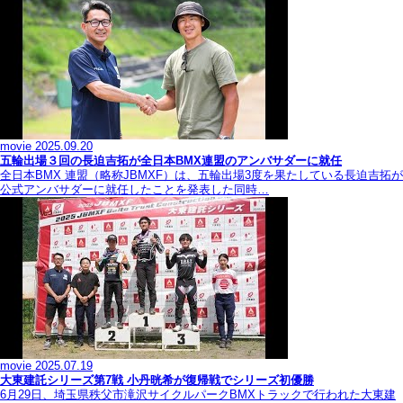
movie
2025.09.20
五輪出場３回の長迫吉拓が全日本BMX連盟のアンバサダーに就任
全日本BMX 連盟（略称JBMXF）は、五輪出場3度を果たしている長迫吉拓が
公式アンバサダーに就任したことを発表した同時…
movie
2025.07.19
大東建託シリーズ第7戦 ⼩丹晄希が復帰戦でシリーズ初優勝
6月29日、埼玉県秩父市滝沢サイクルパークBMXトラックで行われた大東建