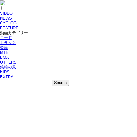
VIDEO
NEWS
CYCLOG
FEATURE
動画カテゴリー
ロード
トラック
競輪
MTB
BMX
OTHERS
銀輪の風
KIDS
EXTRA