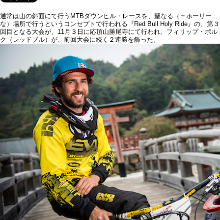
通常は山の斜面にて行うMTBダウンヒル・レースを、聖なる（＝ホーリー
な）場所で行うというコンセプトで行われる『Red Bull Holy Ride』の、第３
回目となる大会が、11月３日に応頂山勝尾寺にて行われ、フィリップ・ポル
ク（レッドブル）が、前回大会に続く２連勝を飾った。