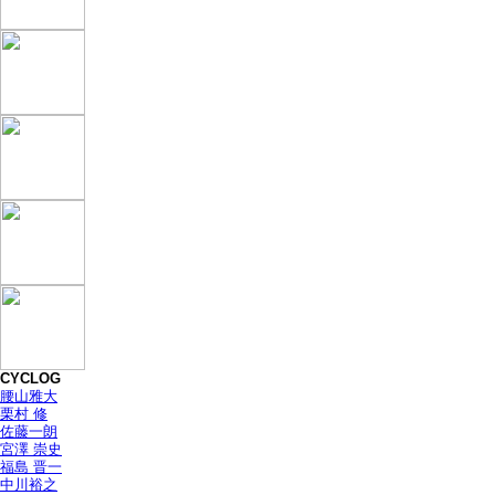
CYCLOG
腰山雅大
栗村 修
佐藤一朗
宮澤 崇史
福島 晋一
中川裕之