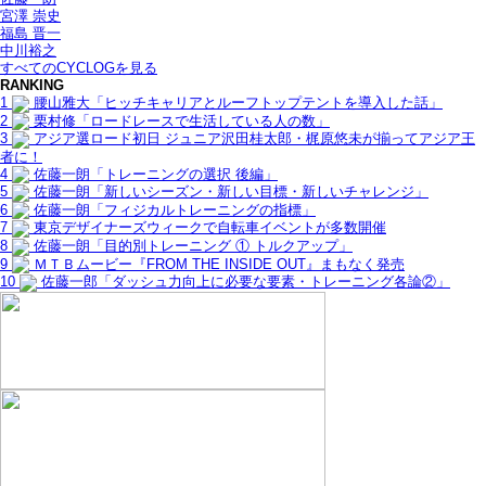
宮澤 崇史
福島 晋一
中川裕之
すべてのCYCLOGを見る
RANKING
1
腰山雅大「ヒッチキャリアとルーフトップテントを導入した話」
2
栗村修「ロードレースで生活している人の数」
3
アジア選ロード初日 ジュニア沢田桂太郎・梶原悠未が揃ってアジア王
者に！
4
佐藤一朗「トレーニングの選択 後編」
5
佐藤一朗「新しいシーズン・新しい目標・新しいチャレンジ」
6
佐藤一朗「フィジカルトレーニングの指標」
7
東京デザイナーズウィークで自転車イベントが多数開催
8
佐藤一朗「目的別トレーニング ① トルクアップ」
9
ＭＴＢムービー『FROM THE INSIDE OUT』まもなく発売
10
佐藤一郎「ダッシュ力向上に必要な要素・トレーニング各論②」