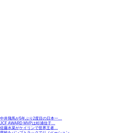
中井飛馬が5年ぶり2度目の日本一…
JCF AWARD MVPは杉浦佳子…
佐藤水菜がケイリンで世界王者…
廃校をパンプトラックでリノベーション…