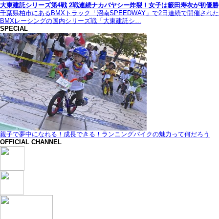
大東建託シリーズ第4戦 2戦連続ナカバヤシー炸裂！女子は籔田寿衣が初優勝
千葉県柏市にあるBMXトラック「沼南SPEEDWAY」で2日連続で開催された
BMXレーシングの国内シリーズ戦「大東建託シ…
SPECIAL
親子で夢中になれる！成長できる！ランニングバイクの魅力って何だろう
OFFICIAL CHANNEL