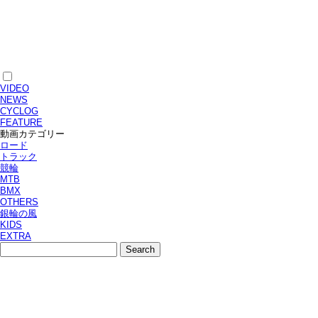
VIDEO
NEWS
CYCLOG
FEATURE
動画カテゴリー
ロード
トラック
競輪
MTB
BMX
OTHERS
銀輪の風
KIDS
EXTRA