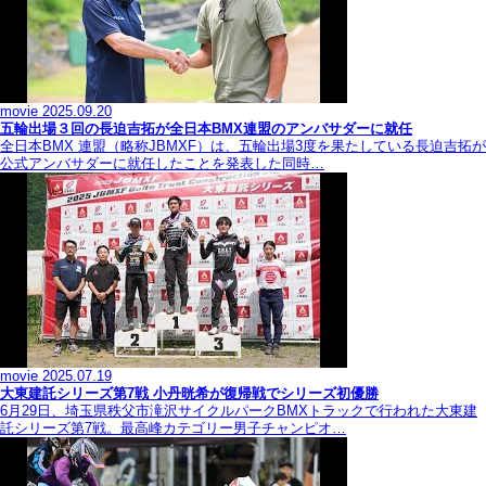
movie
2025.09.20
五輪出場３回の長迫吉拓が全日本BMX連盟のアンバサダーに就任
全日本BMX 連盟（略称JBMXF）は、五輪出場3度を果たしている長迫吉拓が
公式アンバサダーに就任したことを発表した同時…
movie
2025.07.19
大東建託シリーズ第7戦 ⼩丹晄希が復帰戦でシリーズ初優勝
6月29日、埼玉県秩父市滝沢サイクルパークBMXトラックで行われた大東建
託シリーズ第7戦。最高峰カテゴリー男子チャンピオ…