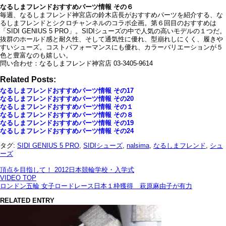
なるしまフレンドおすすめパーツ情報 その６
毎週、なるしまフレンド神宮店の鈴木店長がおすすめパーツを紹介する、な
るしまフレンドとシクロチャンネルのコラボ企画。第６回目のおすすめは
「SIDI GENIUS 5 PRO」。SIDIシューズの中で人気の高いモデルの１つだ。
抜群のホールド感と耐久性、そして通気性に優れ、型崩れしにくく、履きや
すいシューズ。コストパフォーマンスにも優れ、カラーバリエーションが５
色と豊富なのも嬉しい。
問い合わせ：なるしまフレンド神宮店 03-3405-9614
Related Posts:
なるしまフレンドおすすめパーツ情報 その17
なるしまフレンドおすすめパーツ情報 その20
なるしまフレンドおすすめパーツ情報 その１
なるしまフレンドおすすめパーツ情報 その８
なるしまフレンドおすすめパーツ情報 その19
なるしまフレンドおすすめパーツ情報 その24
タグ:
SIDI GENIUS 5 PRO
,
SIDIシューズ
,
nalsima
,
なるしまフレンド
,
シュ
ーズ
頂点を目指して！ 2012日本競輪学校・入学式
VIDEO TOP
ロンドン五輪 女子ロードレース日本１枠獲得 萩原麻由子が有力
RELATED ENTRY