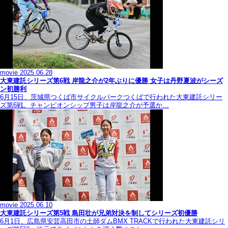
movie
2025.06.28
大東建託シリーズ第6戦 岸龍之介が2年ぶりに優勝 女子は丹野夏波がシーズ
ン初勝利
6月15日、茨城県つくば市サイクルパークつくばで行われた大東建託シリー
ズ第6戦。チャンピオンシップ男子は岸龍之介が予選か…
movie
2025.06.10
大東建託シリーズ第5戦 島田壮が兄弟対決を制してシリーズ初優勝
6月1日、広島県安芸高田市の土師ダムBMX TRACKで行われた大東建託シリ