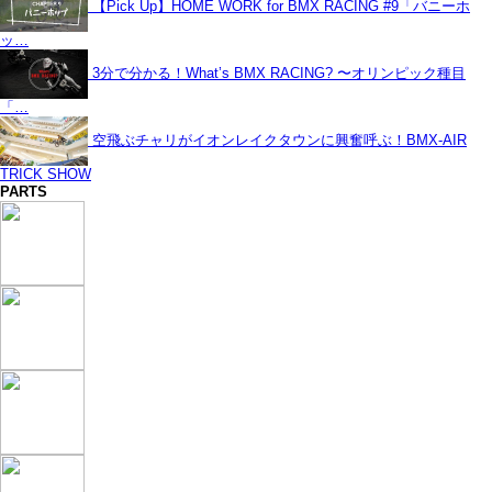
【Pick Up】HOME WORK for BMX RACING #9「バニーホ
ッ…
3分で分かる！What’s BMX RACING? 〜オリンピック種目
「…
空飛ぶチャリがイオンレイクタウンに興奮呼ぶ！BMX-AIR
TRICK SHOW
PARTS