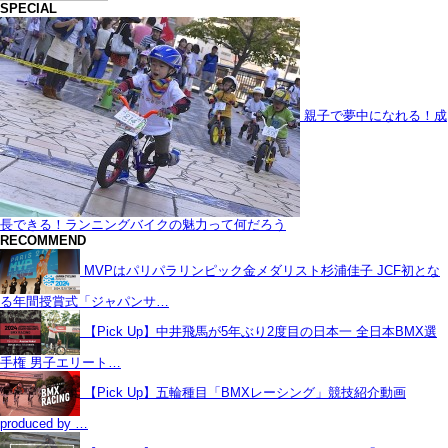
SPECIAL
親子で夢中になれる！成
長できる！ランニングバイクの魅力って何だろう
RECOMMEND
MVPはパリパラリンピック金メダリスト杉浦佳子 JCF初とな
る年間授賞式「ジャパンサ…
【Pick Up】中井飛馬が5年ぶり2度目の日本一 全日本BMX選
手権 男子エリート…
【Pick Up】五輪種目「BMXレーシング」競技紹介動画
produced by …