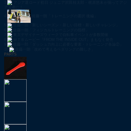
3
アジア選ロード初日 ジュニア沢田桂太郎・梶原悠未が揃ってアジ
ア王者に！
4
佐藤一朗「トレーニングの選択 後編」
5
佐藤一朗「新しいシーズン・新しい目標・新しいチャレンジ」
6
佐藤一朗「フィジカルトレーニングの指標」
7
東京デザイナーズウィークで自転車イベントが多数開催
8
ＭＴＢムービー『FROM THE INSIDE OUT』まもなく発売
9
佐藤一郎「ダッシュ力向上に必要な要素・トレーニング各論②」
10
佐藤一朗「改めて考えるペダリングの難しさ」
PARTS