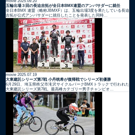
movie
2025.09.20
五輪出場３回の長迫吉拓が全日本BMX連盟のアンバサダーに就任
全日本BMX 連盟（略称JBMXF）は、五輪出場3度を果たしている長迫
吉拓が公式アンバサダーに就任したことを発表した同時…
movie
2025.07.19
大東建託シリーズ第7戦 ⼩丹晄希が復帰戦でシリーズ初優勝
6月29日、埼玉県秩父市滝沢サイクルパークBMXトラックで行われた
大東建託シリーズ第7戦。最高峰カテゴリー男子チャンピオ…