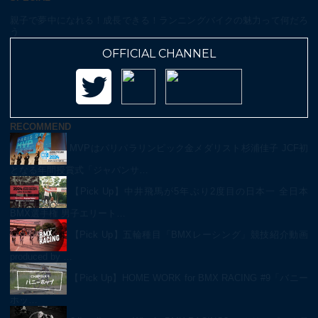
親子で夢中になれる！成長できる！ランニングバイクの魅力って何だろ
う
OFFICIAL CHANNEL
RECOMMEND
MVPはパリパラリンピック金メダリスト杉浦佳子 JCF初
となる年間授賞式「ジャパンサ…
【Pick Up】中井飛馬が5年ぶり2度目の日本一 全日本
BMX選手権 男子エリート…
【Pick Up】五輪種目「BMXレーシング」競技紹介動画
produced by …
【Pick Up】HOME WORK for BMX RACING #9「バニー
ホッ…