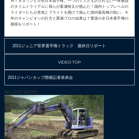
ＭＴＢダウンヒル全日本選手権。一つのミスさえ許されない一発勝負
のタイムトライアルに我らが栗瀬裕太が挑んだ！国内トップレベルの
ライダーたちが意地とプライドを懸けて挑んだ国内最高峰の戦い。今
年のチャンピオンの行方と栗瀬プロの結果は？緊張の全日本選手権の
模様をリポート！
2011ジュニア世界選手権トラック 最終日リポート
VIDEO TOP
2011ジャパンカップ開催記者発表会
RELATED ENTRY