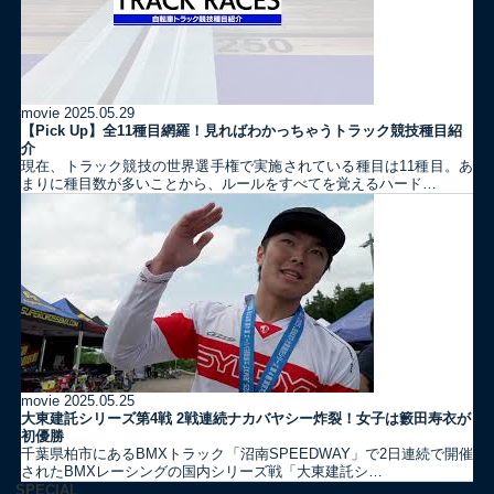
movie
2025.05.29
【Pick Up】全11種目網羅！見ればわかっちゃうトラック競技種目紹
介
現在、トラック競技の世界選手権で実施されている種目は11種目。あ
まりに種目数が多いことから、ルールをすべてを覚えるハード…
movie
2025.05.25
大東建託シリーズ第4戦 2戦連続ナカバヤシー炸裂！女子は籔田寿衣が
初優勝
千葉県柏市にあるBMXトラック「沼南SPEEDWAY」で2日連続で開催
されたBMXレーシングの国内シリーズ戦「大東建託シ…
SPECIAL