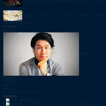
3分で分かる！What’s BMX RACING? 〜オリンピック種
目「…
空飛ぶチャリがイオンレイクタウンに興奮呼ぶ！BMX-
AIR TRICK SHOW
CYCLOG
腰山雅大
栗村 修
佐藤一朗
宮澤 崇史
福島 晋一
中川裕之
すべてのCYCLOGを見る
RANKING
1
佐藤一朗「目的別トレーニング ① トルクアップ」
2
腰山雅大「ヒッチキャリアとルーフトップテントを導入した話」