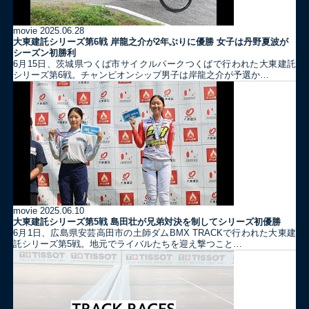
movie
2025.06.28
大東建託シリーズ第6戦 岸龍之介が2年ぶりに優勝 女子は丹野夏波が
シーズン初勝利
6月15日、茨城県つくば市サイクルパークつくばで行われた大東建託
シリーズ第6戦。チャンピオンシップ男子は岸龍之介が予選か…
movie
2025.06.10
大東建託シリーズ第5戦 島田壮が兄弟対決を制してシリーズ初優勝
6月1日、広島県安芸高田市の土師ダムBMX TRACKで行われた大東建
託シリーズ第5戦。地元でライバルたちを迎え撃つこと…