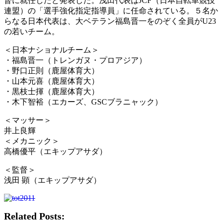
督に就任したと発表した。浅田代表はJCF（日本自転車競技
連盟）の「選手強化指定指導員」に任命されている。５名か
らなる日本代表は、大ベテラン福島晋一をのぞく全員がU23
の若いチーム。
＜日本ナショナルチーム＞
・福島晋一（トレンガヌ・プロアジア）
・野口正則（鹿屋体育大）
・山本元喜（鹿屋体育大）
・黒枝士揮（鹿屋体育大）
・木下智裕（エカーズ、GSCブラニャック）
＜マッサー＞
井上良輝
＜メカニック＞
高橋優平（エキップアサダ）
＜監督＞
浅田 顕（エキップアサダ）
Related Posts: