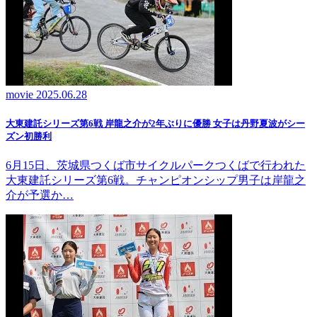
movie
2025.06.28
大東建託シリーズ第6戦 岸龍之介が2年ぶりに優勝 女子は丹野夏波がシー
ズン初勝利
6月15日、茨城県つくば市サイクルパークつくばで行われた
大東建託シリーズ第6戦。チャンピオンシップ男子は岸龍之
介が予選か…