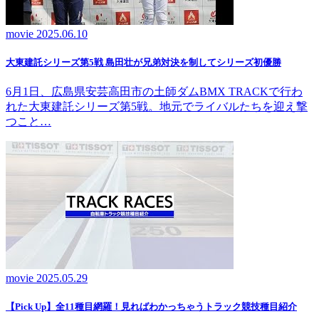
movie
2025.06.10
大東建託シリーズ第5戦 島田壮が兄弟対決を制してシリーズ初優勝
6月1日、広島県安芸高田市の土師ダムBMX TRACKで行わ
れた大東建託シリーズ第5戦。地元でライバルたちを迎え撃
つこと…
movie
2025.05.29
【Pick Up】全11種目網羅！見ればわかっちゃうトラック競技種目紹介