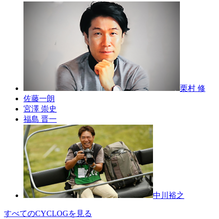
栗村 修
佐藤一朗
宮澤 崇史
福島 晋一
中川裕之
すべてのCYCLOGを見る