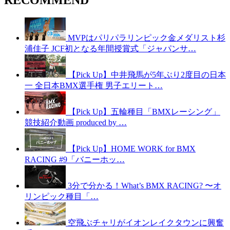
RECOMMEND
MVPはパリパラリンピック金メダリスト杉
浦佳子 JCF初となる年間授賞式「ジャパンサ…
【Pick Up】中井飛馬が5年ぶり2度目の日本
一 全日本BMX選手権 男子エリート…
【Pick Up】五輪種目「BMXレーシング」
競技紹介動画 produced by …
【Pick Up】HOME WORK for BMX
RACING #9「バニーホッ…
3分で分かる！What’s BMX RACING? 〜オ
リンピック種目「…
空飛ぶチャリがイオンレイクタウンに興奮