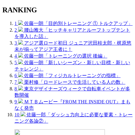
RANKING
1
佐藤一朗「目的別トレーニング ① トルクアップ」
2
腰山雅大「ヒッチキャリアとルーフトップテント
を導入した話」
3
アジア選ロード初日 ジュニア沢田桂太郎・梶原悠
未が揃ってアジア王者に！
4
佐藤一朗「トレーニングの選択 後編」
5
佐藤一朗「新しいシーズン・新しい目標・新しい
チャレンジ」
6
佐藤一朗「フィジカルトレーニングの指標」
7
栗村修「ロードレースで生活している人の数」
8
東京デザイナーズウィークで自転車イベントが多
数開催
9
ＭＴＢムービー『FROM THE INSIDE OUT』まも
なく発売
10
佐藤一郎「ダッシュ力向上に必要な要素・トレー
ニング各論②」