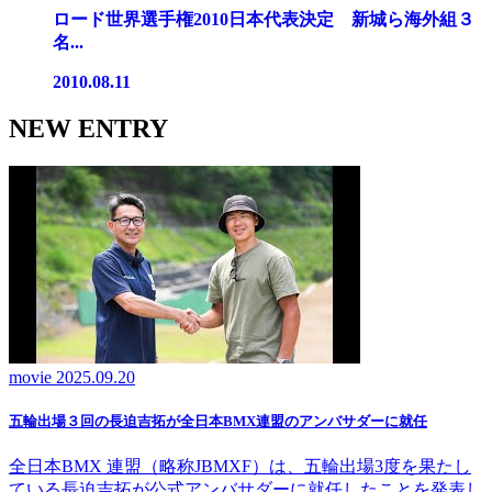
ロード世界選手権2010日本代表決定 新城ら海外組３
名...
2010.08.11
NEW ENTRY
movie
2025.09.20
五輪出場３回の長迫吉拓が全日本BMX連盟のアンバサダーに就任
全日本BMX 連盟（略称JBMXF）は、五輪出場3度を果たし
ている長迫吉拓が公式アンバサダーに就任したことを発表し