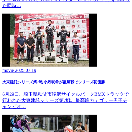
た同時…
movie
2025.07.19
大東建託シリーズ第7戦 ⼩丹晄希が復帰戦でシリーズ初優勝
6月29日、埼玉県秩父市滝沢サイクルパークBMXトラックで
行われた大東建託シリーズ第7戦。最高峰カテゴリー男子チ
ャンピオ…