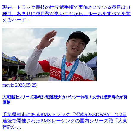
現在、トラック競技の世界選手権で実施されている種目は11
種目。あまりに種目数が多いことから、ルールをすべてを覚
えるハード…
movie
2025.05.25
大東建託シリーズ第4戦 2戦連続ナカバヤシー炸裂！女子は籔田寿衣が初
優勝
千葉県柏市にあるBMXトラック「沼南SPEEDWAY」で2日
連続で開催されたBMXレーシングの国内シリーズ戦「大東
建託シ…