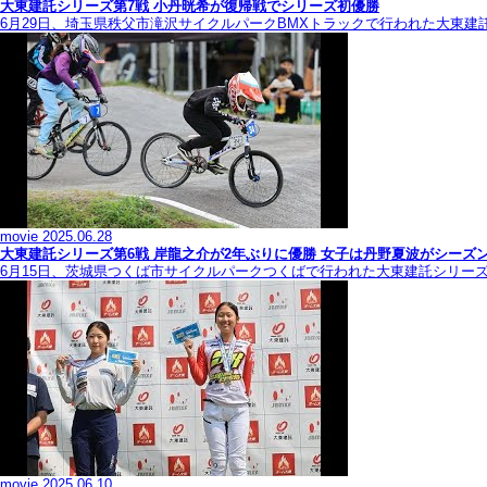
大東建託シリーズ第7戦 ⼩丹晄希が復帰戦でシリーズ初優勝
6月29日、埼玉県秩父市滝沢サイクルパークBMXトラックで行われた大東建
movie
2025.06.28
大東建託シリーズ第6戦 岸龍之介が2年ぶりに優勝 女子は丹野夏波がシーズ
6月15日、茨城県つくば市サイクルパークつくばで行われた大東建託シリー
movie
2025.06.10