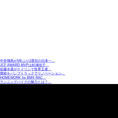
中井飛馬が5年ぶり2度目の日本一…
JCF AWARD MVPは杉浦佳子…
佐藤水菜がケイリンで世界王者…
廃校をパンプトラックでリノベーション…
HOMEWORK for BMX RAC…
ランニングバイクの魅力とは？…