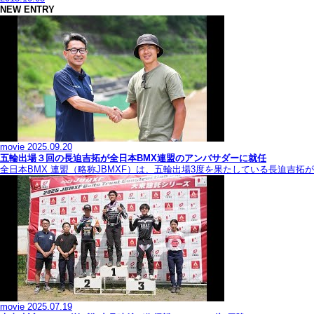
NEW ENTRY
movie
2025.09.20
五輪出場３回の長迫吉拓が全日本BMX連盟のアンバサダーに就任
全日本BMX 連盟（略称JBMXF）は、五輪出場3度を果たしている長迫吉
movie
2025.07.19