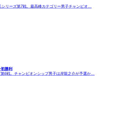
託シリーズ第7戦。最高峰カテゴリー男子チャンピオ…
ン初勝利
ズ第6戦。チャンピオンシップ男子は岸龍之介が予選か…