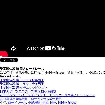
千葉国体2010 個人ロードレース
2010年は千葉県を舞台に行われた国民体育大会、通称「国体」。今回は９
Related posts:
千葉国体2010 トラック成年男子
千葉国体2010 トラック少年男子
千葉国体2010 女子エキシビション
日本スポーツマスターズ2009 自転車競技
2011インターハイ・ダイジェスト トラック中長距離／ロードレース
2013国体自転車競技 ロードレース成年男子
タグ:
ロードレース
,
中島康晴
,
千葉
,
国体
,
国民体育大会