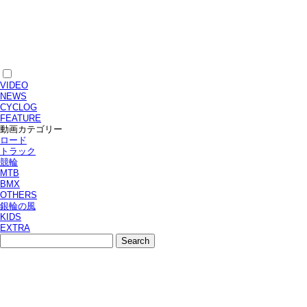
VIDEO
NEWS
CYCLOG
FEATURE
動画カテゴリー
ロード
トラック
競輪
MTB
BMX
OTHERS
銀輪の風
KIDS
EXTRA