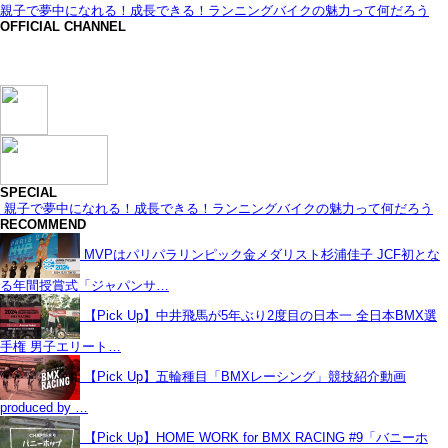
親子で夢中になれる！成長できる！ランニングバイクの魅力って何だろう
OFFICIAL CHANNEL
SPECIAL
親子で夢中になれる！成長できる！ランニングバイクの魅力って何だろう
RECOMMEND
MVPはパリパラリンピック金メダリスト杉浦佳子 JCF初とな
る年間授賞式「ジャパンサ…
【Pick Up】中井飛馬が5年ぶり2度目の日本一 全日本BMX選
手権 男子エリート…
【Pick Up】五輪種目「BMXレーシング」競技紹介動画
produced by …
【Pick Up】HOME WORK for BMX RACING #9「バニーホ