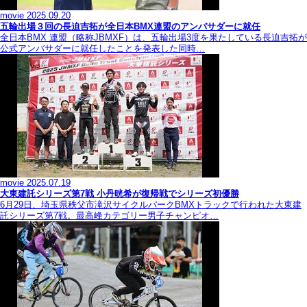
movie
2025.09.20
五輪出場３回の長迫吉拓が全日本BMX連盟のアンバサダーに就任
全日本BMX 連盟（略称JBMXF）は、五輪出場3度を果たしている長迫吉拓が
公式アンバサダーに就任したことを発表した同時…
movie
2025.07.19
大東建託シリーズ第7戦 ⼩丹晄希が復帰戦でシリーズ初優勝
6月29日、埼玉県秩父市滝沢サイクルパークBMXトラックで行われた大東建
託シリーズ第7戦。最高峰カテゴリー男子チャンピオ…