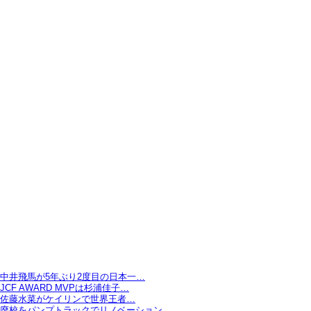
中井飛馬が5年ぶり2度目の日本一…
JCF AWARD MVPは杉浦佳子…
佐藤水菜がケイリンで世界王者…
廃校をパンプトラックでリノベーション…