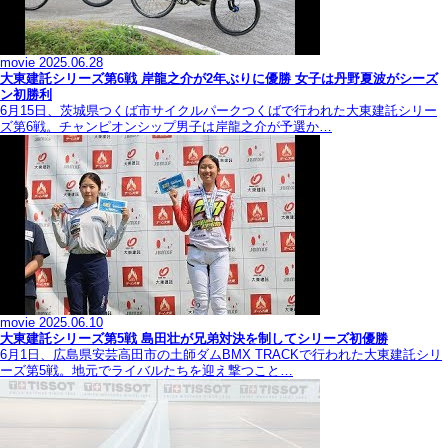
movie
2025.06.28
大東建託シリーズ第6戦 岸龍之介が2年ぶりに優勝 女子は丹野夏波がシーズ
ン初勝利
6月15日、茨城県つくば市サイクルパークつくばで行われた大東建託シリー
ズ第6戦。チャンピオンシップ男子は岸龍之介が予選か…
movie
2025.06.10
大東建託シリーズ第5戦 島田壮が兄弟対決を制してシリーズ初優勝
6月1日、広島県安芸高田市の土師ダムBMX TRACKで行われた大東建託シリ
ーズ第5戦。地元でライバルたちを迎え撃つこと…