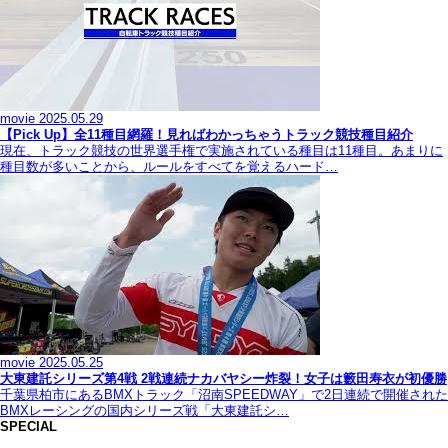
movie
2025.05.29
【Pick Up】全11種目網羅！見ればわかっちゃうトラック競技種目紹介
現在、トラック競技の世界選手権で実施されている種目は11種目。あまりに
種目数が多いことから、ルールをすべてを覚えるハード…
movie
2025.05.25
大東建託シリーズ第4戦 2戦連続ナカバヤシー炸裂！女子は籔田寿衣が初優勝
千葉県柏市にあるBMXトラック「沼南SPEEDWAY」で2日連続で開催された
BMXレーシングの国内シリーズ戦「大東建託シ…
SPECIAL