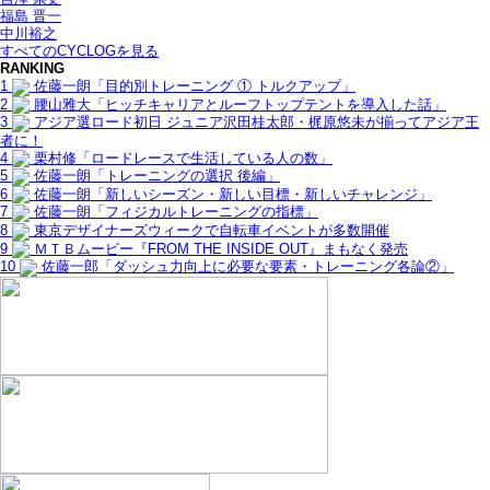
福島 晋一
中川裕之
すべてのCYCLOGを見る
RANKING
1
佐藤一朗「目的別トレーニング ① トルクアップ」
2
腰山雅大「ヒッチキャリアとルーフトップテントを導入した話」
3
アジア選ロード初日 ジュニア沢田桂太郎・梶原悠未が揃ってアジア王
者に！
4
栗村修「ロードレースで生活している人の数」
5
佐藤一朗「トレーニングの選択 後編」
6
佐藤一朗「新しいシーズン・新しい目標・新しいチャレンジ」
7
佐藤一朗「フィジカルトレーニングの指標」
8
東京デザイナーズウィークで自転車イベントが多数開催
9
ＭＴＢムービー『FROM THE INSIDE OUT』まもなく発売
10
佐藤一郎「ダッシュ力向上に必要な要素・トレーニング各論②」