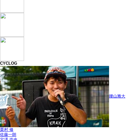
CYCLOG
腰山雅大
栗村 修
佐藤一朗
宮澤 崇史