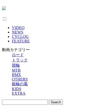
VIDEO
NEWS
CYCLOG
FEATURE
動画カテゴリー
ロード
トラック
競輪
MTB
BMX
OTHERS
銀輪の風
KIDS
EXTRA