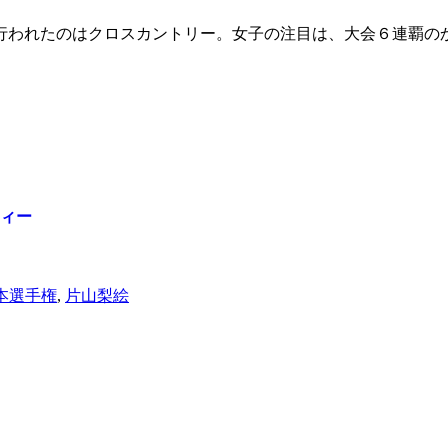
に行われたのはクロスカントリー。女子の注目は、大会６連覇
ティー
本選手権
,
片山梨絵