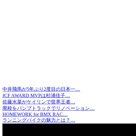
中井飛馬が5年ぶり2度目の日本一…
JCF AWARD MVPは杉浦佳子…
佐藤水菜がケイリンで世界王者…
廃校をパンプトラックでリノベーション…
HOMEWORK for BMX RAC…
ランニングバイクの魅力とは？…