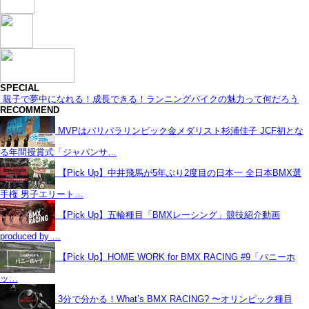
SPECIAL
親子で夢中になれる！成長できる！ランニングバイクの魅力って何だろう
RECOMMEND
MVPはパリパラリンピック金メダリスト杉浦佳子 JCF初とな
る年間授賞式「ジャパンサ…
【Pick Up】中井飛馬が5年ぶり2度目の日本一 全日本BMX選
手権 男子エリート…
【Pick Up】五輪種目「BMXレーシング」競技紹介動画
produced by …
【Pick Up】HOME WORK for BMX RACING #9「バニーホ
ッ…
3分で分かる！What’s BMX RACING? 〜オリンピック種目