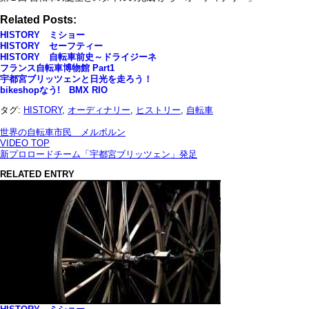
Related Posts:
HISTORY ミショー
HISTORY セーフティー
HISTORY 自転車前史～ドライジーネ
フランス自転車博物館 Part1
宇都宮ブリッツェンと日光を走ろう！
bikeshopなう! BMX RIO
タグ:
HISTORY
,
オーディナリー
,
ヒストリー
,
自転車
世界の自転車市民 メルボルン
VIDEO TOP
新プロロードチーム「宇都宮ブリッツェン」発足
RELATED ENTRY