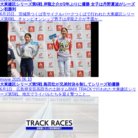
大東建託シリーズ第6戦 岸龍之介が2年ぶりに優勝 女子は丹野夏波がシーズ
ン初勝利
6月15日、茨城県つくば市サイクルパークつくばで行われた大東建託シリー
ズ第6戦。チャンピオンシップ男子は岸龍之介が予選か…
movie
2025.06.10
大東建託シリーズ第5戦 島田壮が兄弟対決を制してシリーズ初優勝
6月1日、広島県安芸高田市の土師ダムBMX TRACKで行われた大東建託シリ
ーズ第5戦。地元でライバルたちを迎え撃つこと…