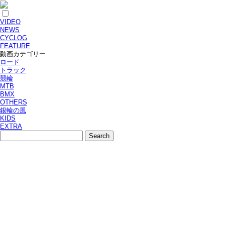
VIDEO
NEWS
CYCLOG
FEATURE
動画カテゴリー
ロード
トラック
競輪
MTB
BMX
OTHERS
銀輪の風
KIDS
EXTRA