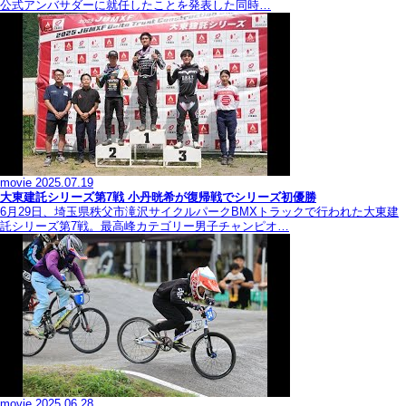
公式アンバサダーに就任したことを発表した同時…
movie
2025.07.19
大東建託シリーズ第7戦 ⼩丹晄希が復帰戦でシリーズ初優勝
6月29日、埼玉県秩父市滝沢サイクルパークBMXトラックで行われた大東建
託シリーズ第7戦。最高峰カテゴリー男子チャンピオ…
movie
2025.06.28