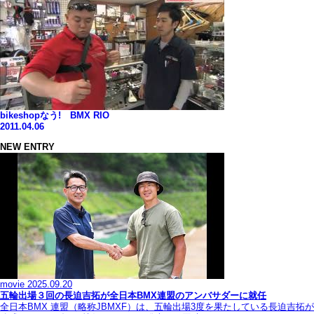
bikeshopなう! BMX RIO
2011.04.06
NEW ENTRY
movie
2025.09.20
五輪出場３回の長迫吉拓が全日本BMX連盟のアンバサダーに就任
全日本BMX 連盟（略称JBMXF）は、五輪出場3度を果たしている長迫吉拓が