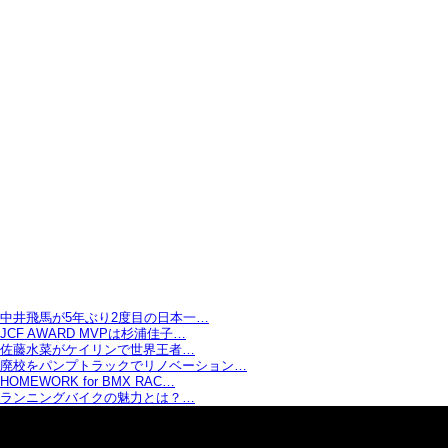
中井飛馬が5年ぶり2度目の日本一…
JCF AWARD MVPは杉浦佳子…
佐藤水菜がケイリンで世界王者…
廃校をパンプトラックでリノベーション…
HOMEWORK for BMX RAC…
ランニングバイクの魅力とは？…