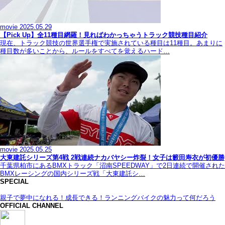
movie
2025.05.29
【Pick Up】全11種目網羅！見ればわかっちゃうトラック競技種目紹介
現在、トラック競技の世界選手権で実施されている種目は11種目。あまりに
種目数が多いことから、ルールをすべてを覚えるハード…
movie
2025.05.25
大東建託シリーズ第4戦 2戦連続ナカバヤシー炸裂！女子は籔田寿衣が初優勝
千葉県柏市にあるBMXトラック「沼南SPEEDWAY」で2日連続で開催された
BMXレーシングの国内シリーズ戦「大東建託シ…
SPECIAL
親子で夢中になれる！成長できる！ランニングバイクの魅力って何だろう
OFFICIAL CHANNEL