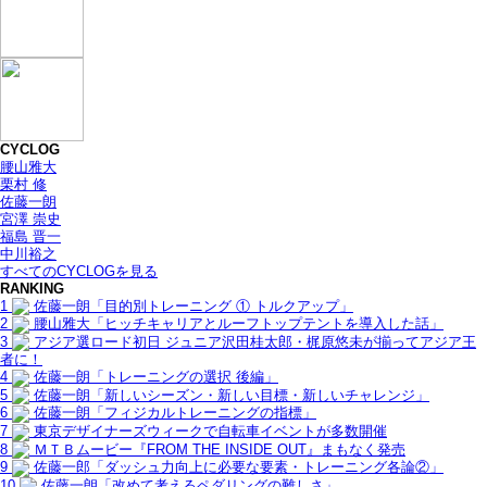
CYCLOG
腰山雅大
栗村 修
佐藤一朗
宮澤 崇史
福島 晋一
中川裕之
すべてのCYCLOGを見る
RANKING
1
佐藤一朗「目的別トレーニング ① トルクアップ」
2
腰山雅大「ヒッチキャリアとルーフトップテントを導入した話」
3
アジア選ロード初日 ジュニア沢田桂太郎・梶原悠未が揃ってアジア王
者に！
4
佐藤一朗「トレーニングの選択 後編」
5
佐藤一朗「新しいシーズン・新しい目標・新しいチャレンジ」
6
佐藤一朗「フィジカルトレーニングの指標」
7
東京デザイナーズウィークで自転車イベントが多数開催
8
ＭＴＢムービー『FROM THE INSIDE OUT』まもなく発売
9
佐藤一郎「ダッシュ力向上に必要な要素・トレーニング各論②」
10
佐藤一朗「改めて考えるペダリングの難しさ」