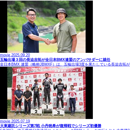
movie
2025.09.20
五輪出場３回の長迫吉拓が全日本BMX連盟のアンバサダーに就任
全日本BMX 連盟（略称JBMXF）は、五輪出場3度を果たしている長迫吉
movie
2025.07.19
大東建託シリーズ第7戦 ⼩丹晄希が復帰戦でシリーズ初優勝