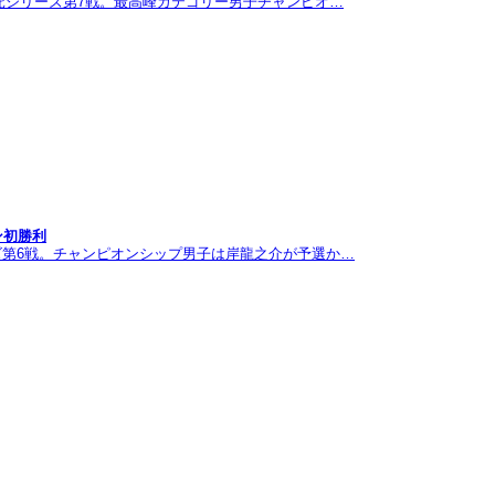
託シリーズ第7戦。最高峰カテゴリー男子チャンピオ…
ン初勝利
ズ第6戦。チャンピオンシップ男子は岸龍之介が予選か…