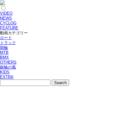
VIDEO
NEWS
CYCLOG
FEATURE
動画カテゴリー
ロード
トラック
競輪
MTB
BMX
OTHERS
銀輪の風
KIDS
EXTRA