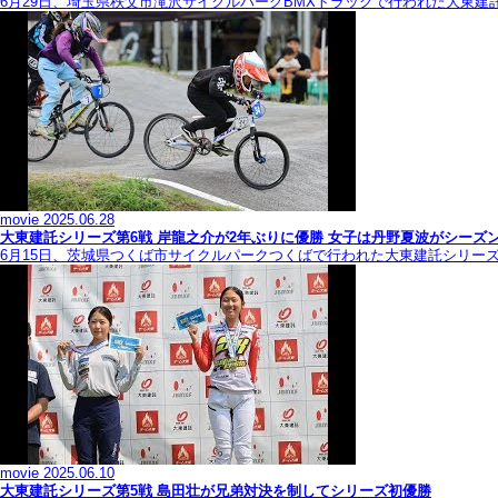
6月29日、埼玉県秩父市滝沢サイクルパークBMXトラックで行われた大東建
movie
2025.06.28
大東建託シリーズ第6戦 岸龍之介が2年ぶりに優勝 女子は丹野夏波がシーズ
6月15日、茨城県つくば市サイクルパークつくばで行われた大東建託シリー
movie
2025.06.10
大東建託シリーズ第5戦 島田壮が兄弟対決を制してシリーズ初優勝