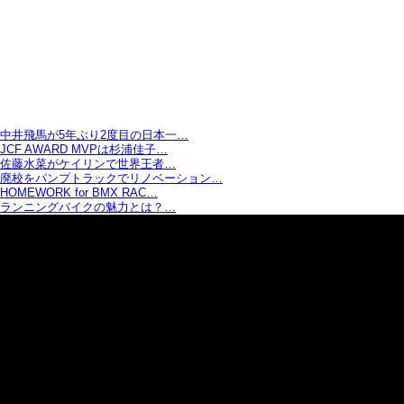
中井飛馬が5年ぶり2度目の日本一…
JCF AWARD MVPは杉浦佳子…
佐藤水菜がケイリンで世界王者…
廃校をパンプトラックでリノベーション…
HOMEWORK for BMX RAC…
ランニングバイクの魅力とは？…