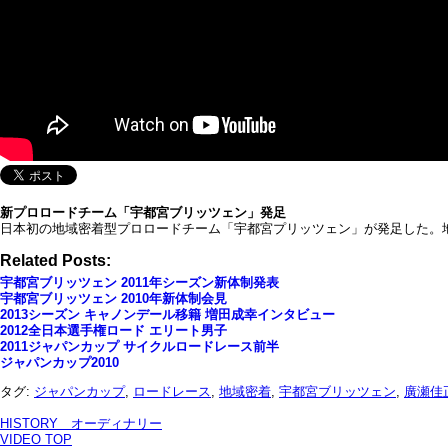
新プロロードチーム「宇都宮ブリッツェン」発足
日本初の地域密着型プロロードチーム「宇都宮プリッツェン」が発足した。
Related Posts:
宇都宮ブリッツェン 2011年シーズン新体制発表
宇都宮ブリッツェン 2010年新体制会見
2013シーズン キャノンデール移籍 増田成幸インタビュー
2012全日本選手権ロード エリート男子
2011ジャパンカップ サイクルロードレース前半
ジャパンカップ2010
タグ:
ジャパンカップ
,
ロードレース
,
地域密着
,
宇都宮ブリッツェン
,
廣瀬佳
HISTORY オーディナリー
VIDEO TOP