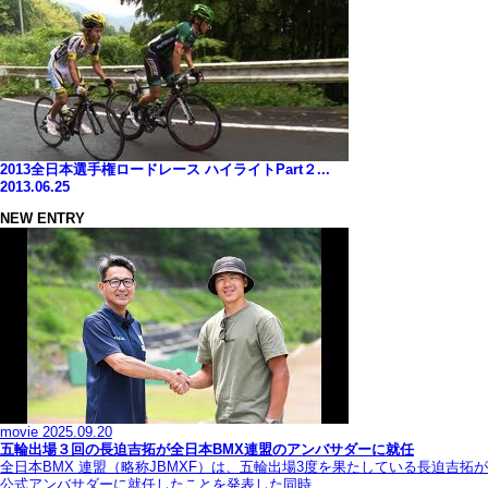
2013全日本選手権ロードレース ハイライトPart２...
2013.06.25
NEW ENTRY
movie
2025.09.20
五輪出場３回の長迫吉拓が全日本BMX連盟のアンバサダーに就任
全日本BMX 連盟（略称JBMXF）は、五輪出場3度を果たしている長迫吉拓が
公式アンバサダーに就任したことを発表した同時…