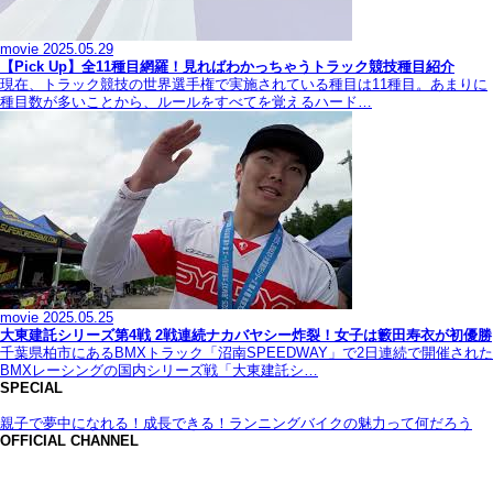
movie
2025.05.29
【Pick Up】全11種目網羅！見ればわかっちゃうトラック競技種目紹介
現在、トラック競技の世界選手権で実施されている種目は11種目。あまりに
種目数が多いことから、ルールをすべてを覚えるハード…
movie
2025.05.25
大東建託シリーズ第4戦 2戦連続ナカバヤシー炸裂！女子は籔田寿衣が初優勝
千葉県柏市にあるBMXトラック「沼南SPEEDWAY」で2日連続で開催された
BMXレーシングの国内シリーズ戦「大東建託シ…
SPECIAL
親子で夢中になれる！成長できる！ランニングバイクの魅力って何だろう
OFFICIAL CHANNEL