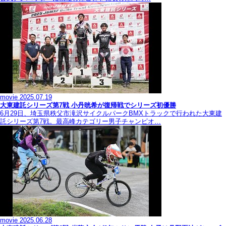
movie
2025.07.19
大東建託シリーズ第7戦 ⼩丹晄希が復帰戦でシリーズ初優勝
6月29日、埼玉県秩父市滝沢サイクルパークBMXトラックで行われた大東建
託シリーズ第7戦。最高峰カテゴリー男子チャンピオ…
movie
2025.06.28