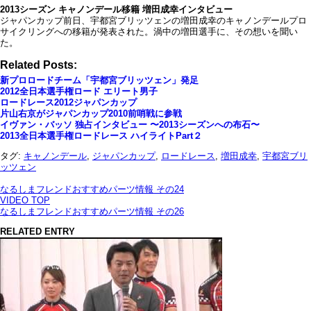
2013シーズン キャノンデール移籍 増田成幸インタビュー
ジャパンカップ前日、宇都宮ブリッツェンの増田成幸のキャノンデールプロ
サイクリングへの移籍が発表された。渦中の増田選手に、その想いを聞い
た。
Related Posts:
新プロロードチーム「宇都宮ブリッツェン」発足
2012全日本選手権ロード エリート男子
ロードレース2012ジャパンカップ
片山右京がジャパンカップ2010前哨戦に参戦
イヴァン・バッソ 独占インタビュー 〜2013シーズンへの布石〜
2013全日本選手権ロードレース ハイライトPart２
タグ:
キャノンデール
,
ジャパンカップ
,
ロードレース
,
増田成幸
,
宇都宮ブリ
ッツェン
なるしまフレンドおすすめパーツ情報 その24
VIDEO TOP
なるしまフレンドおすすめパーツ情報 その26
RELATED ENTRY