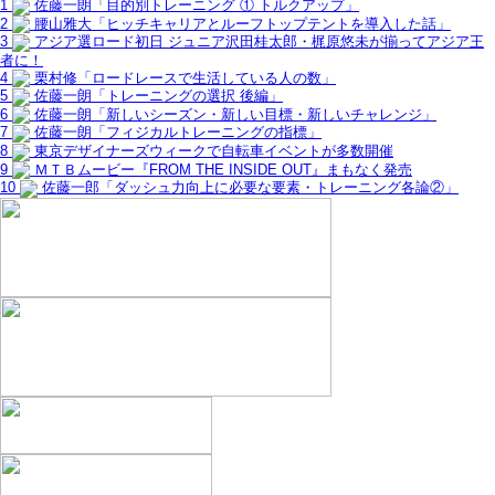
1
佐藤一朗「目的別トレーニング ① トルクアップ」
2
腰山雅大「ヒッチキャリアとルーフトップテントを導入した話」
3
アジア選ロード初日 ジュニア沢田桂太郎・梶原悠未が揃ってアジア王
者に！
4
栗村修「ロードレースで生活している人の数」
5
佐藤一朗「トレーニングの選択 後編」
6
佐藤一朗「新しいシーズン・新しい目標・新しいチャレンジ」
7
佐藤一朗「フィジカルトレーニングの指標」
8
東京デザイナーズウィークで自転車イベントが多数開催
9
ＭＴＢムービー『FROM THE INSIDE OUT』まもなく発売
10
佐藤一郎「ダッシュ力向上に必要な要素・トレーニング各論②」