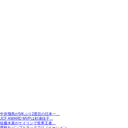
中井飛馬が5年ぶり2度目の日本一…
JCF AWARD MVPは杉浦佳子…
佐藤水菜がケイリンで世界王者…
廃校をパンプトラックでリノベーション…