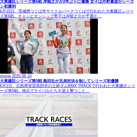
大東建託シリーズ第6戦 岸龍之介が2年ぶりに優勝 女子は丹野夏波がシーズ
ン初勝利
6月15日、茨城県つくば市サイクルパークつくばで行われた大東建託シリー
ズ第6戦。チャンピオンシップ男子は岸龍之介が予選か…
movie
2025.06.10
大東建託シリーズ第5戦 島田壮が兄弟対決を制してシリーズ初優勝
6月1日、広島県安芸高田市の土師ダムBMX TRACKで行われた大東建託シリ
ーズ第5戦。地元でライバルたちを迎え撃つこと…