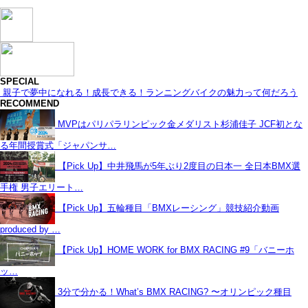
SPECIAL
親子で夢中になれる！成長できる！ランニングバイクの魅力って何だろう
RECOMMEND
MVPはパリパラリンピック金メダリスト杉浦佳子 JCF初とな
る年間授賞式「ジャパンサ…
【Pick Up】中井飛馬が5年ぶり2度目の日本一 全日本BMX選
手権 男子エリート…
【Pick Up】五輪種目「BMXレーシング」競技紹介動画
produced by …
【Pick Up】HOME WORK for BMX RACING #9「バニーホ
ッ…
3分で分かる！What’s BMX RACING? 〜オリンピック種目