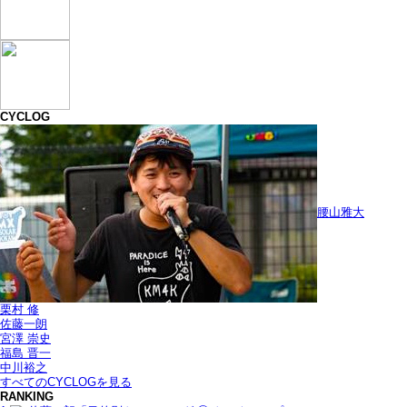
CYCLOG
腰山雅大
栗村 修
佐藤一朗
宮澤 崇史
福島 晋一
中川裕之
すべてのCYCLOGを見る
RANKING