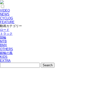
VIDEO
NEWS
CYCLOG
FEATURE
動画カテゴリー
ロード
トラック
競輪
MTB
BMX
OTHERS
銀輪の風
KIDS
EXTRA