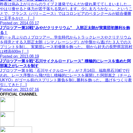
昨夜は病み上がりからのライブ２連発でなんだか疲れ果ててしまいました…
やはり痩せると体力が若干落ちる気がします。少し太ろうかな～。 というこ
とで、フランス（パリ～ニース）ではコロンビアのベタンクールが総合優勝
に王手をかけ、 […]
Posted on: 2014.03.17
Jプロツアー第10戦“みやだクリテリウム” 入部正太朗が実業団初勝利を飾
る！
約一ヶ月ぶりのＪプロツアー。学生時代からトラックレースやクリテリウム
を得意とする入部正太朗（シマノレーシング）が中盤から逃げた３人でのス
プリントを制し、実業団レース初優勝を飾った。 朝から好天の長野県宮田村
は標高600m […]
Posted on: 2013.08.19
Jプロツアー第９戦“石川サイクルロードレース” 積極的にレースを進めた阿
部嵩之がレースを制す
Jプロツアー第９戦「石川サイクルロード」が７月14日、福島県石川町で行
われ、レース序盤から飛び出し積極的にレースを展開した阿部嵩之（チーム
UKYO）がゴール前のスプリント勝負を制し勝利を飾った。 逃げをつくり牽
引してきた […]
Posted on: 2013.07.16
OFFICIAL CHANNEL