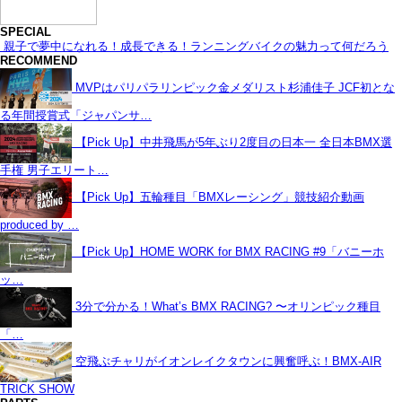
SPECIAL
親子で夢中になれる！成長できる！ランニングバイクの魅力って何だろう
RECOMMEND
MVPはパリパラリンピック金メダリスト杉浦佳子 JCF初とな
る年間授賞式「ジャパンサ…
【Pick Up】中井飛馬が5年ぶり2度目の日本一 全日本BMX選
手権 男子エリート…
【Pick Up】五輪種目「BMXレーシング」競技紹介動画
produced by …
【Pick Up】HOME WORK for BMX RACING #9「バニーホ
ッ…
3分で分かる！What’s BMX RACING? 〜オリンピック種目
「…
空飛ぶチャリがイオンレイクタウンに興奮呼ぶ！BMX-AIR
TRICK SHOW