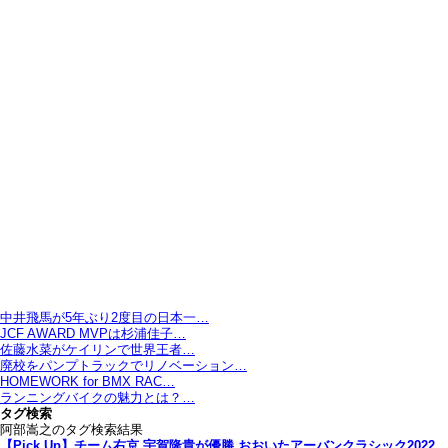
中井飛馬が5年ぶり2度目の日本一…
JCF AWARD MVPは杉浦佳子…
佐藤水菜がケイリンで世界王者…
廃校をパンプトラックでリノベーション…
HOMEWORK for BMX RAC…
ランニングバイクの魅力とは？…
タグ検索
阿部嵩之のタグ検索結果
【Pick Up】チーム右京 宇賀隆貴が優勝 おおいたアーバンクラシック2022