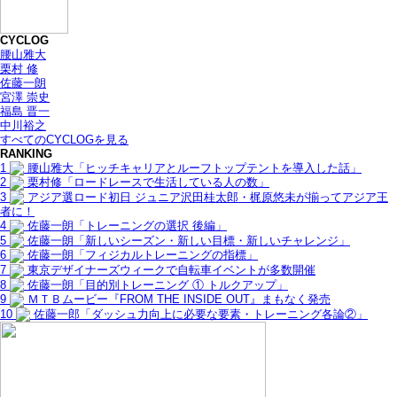
CYCLOG
腰山雅大
栗村 修
佐藤一朗
宮澤 崇史
福島 晋一
中川裕之
すべてのCYCLOGを見る
RANKING
1
腰山雅大「ヒッチキャリアとルーフトップテントを導入した話」
2
栗村修「ロードレースで生活している人の数」
3
アジア選ロード初日 ジュニア沢田桂太郎・梶原悠未が揃ってアジア王
者に！
4
佐藤一朗「トレーニングの選択 後編」
5
佐藤一朗「新しいシーズン・新しい目標・新しいチャレンジ」
6
佐藤一朗「フィジカルトレーニングの指標」
7
東京デザイナーズウィークで自転車イベントが多数開催
8
佐藤一朗「目的別トレーニング ① トルクアップ」
9
ＭＴＢムービー『FROM THE INSIDE OUT』まもなく発売
10
佐藤一郎「ダッシュ力向上に必要な要素・トレーニング各論②」