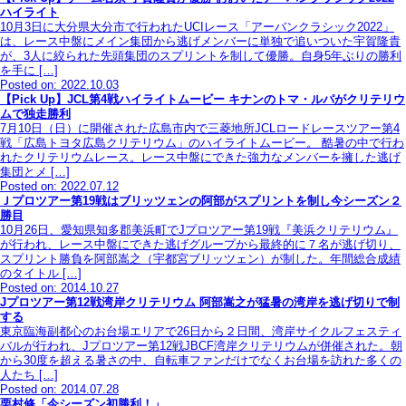
ハイライト
10月3日に大分県大分市で行われたUCIレース「アーバンクラシック2022」
は、レース中盤にメイン集団から逃げメンバーに単独で追いついた宇賀隆貴
が、3人に絞られた先頭集団のスプリントを制して優勝。自身5年ぶりの勝利
を手に […]
Posted on: 2022.10.03
【Pick Up】JCL第4戦ハイライトムービー キナンのトマ・ルパがクリテリウ
ムで独走勝利
7月10日（日）に開催された広島市内で三菱地所JCLロードレースツアー第4
戦「広島トヨタ広島クリテリウム」のハイライトムービー。 酷暑の中で行わ
れたクリテリウムレース。レース中盤にできた強力なメンバーを擁した逃げ
集団とメ […]
Posted on: 2022.07.12
Ｊプロツアー第19戦はブリッツェンの阿部がスプリントを制し今シーズン２
勝目
10月26日、愛知県知多郡美浜町でJプロツアー第19戦『美浜クリテリウム』
が行われ、レース中盤にできた逃げグループから最終的に７名が逃げ切り、
スプリント勝負を阿部嵩之（宇都宮ブリッツェン）が制した。年間総合成績
のタイトル […]
Posted on: 2014.10.27
Jプロツアー第12戦湾岸クリテリウム 阿部嵩之が猛暑の湾岸を逃げ切りで制
する
東京臨海副都心のお台場エリアで26日から２日間、湾岸サイクルフェスティ
バルが行われ、Jプロツアー第12戦JBCF湾岸クリテリウムが併催された。朝
から30度を超える暑さの中、自転車ファンだけでなくお台場を訪れた多くの
人たち […]
Posted on: 2014.07.28
栗村修「今シーズン初勝利！」