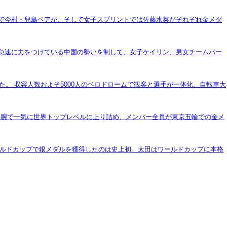
ムで今村・兒島ペアが、そして女子スプリントでは佐藤水菜がそれぞれ金メダ
て急速に力をつけている中国の勢いを制して、女子ケイリン、男女チームパー
。 収容人数およそ5000人のベロドロームで観客と選手が一体化。自転車大
手腕で一気に世界トップレベルに上り詰め、メンバー全員が東京五輪での金メ
ールドカップで銀メダルを獲得したのは史上初。太田はワールドカップに本格