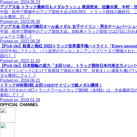
Posted on: 2024.05.23
アジア大会 トラック最終日もメダルラッシュ 梶原悠未、佐藤水菜、今村・
中国・杭州で開催中のアジア競技大会は9月29日、トラック競技の最終日
ルを獲得。3 […]
Posted on: 2023.09.30
アジア大会 日本が3種目オール金メダル 女子ケイリン・男女チームパーシ
中国・杭州で開催中のアジア競技大会。自転車トラック競技では27日に行
シュートで優 […]
Posted on: 2023.09.28
【Pick Up】歓喜と熱狂 2022トラック世界選手権ハイライト「Every second 
10月中旬にフランス、パリ近郊のサンカンタンアンイブリーヌで開催されたト
国の […]
Posted on: 2022.11.10
【Pick Up】日本競輪の底力「太田りゆ」 トラック競技日本代表主力メン
東京オリンピックにむけて各競技で強化が進む中、目覚ましい成長を遂げて
ダル獲得にフォ […]
Posted on: 2019.06.21
トラックW杯第6戦 太田りゆがケイリンで銀メダル獲得！
香港で行われたUCIトラックワールドカップ第6戦（全6戦）は、大会最終
参戦して […]
Posted on: 2019.01.28
OFFICIAL CHANNEL