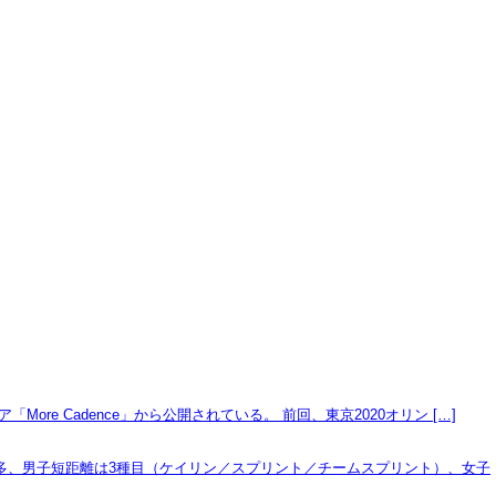
 Cadence」から公開されている。 前回、東京2020オリン […]
最多、男子短距離は3種目（ケイリン／スプリント／チームスプリント）、女子