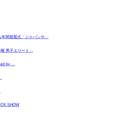
なる年間授賞式「ジャパンサ…
手権 男子エリート…
d by …
…
…
K SHOW