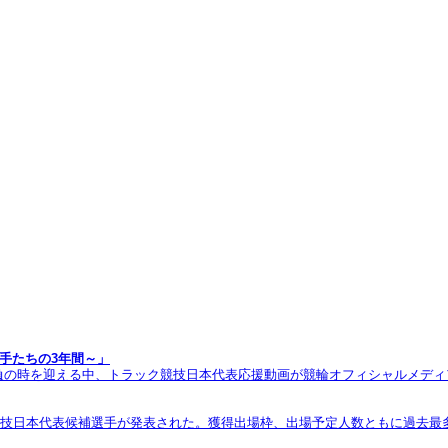
選手たちの3年間～」
時を迎える中、トラック競技日本代表応援動画が競輪オフィシャルメディア「More
ク競技日本代表候補選手が発表された。獲得出場枠、出場予定人数ともに過去