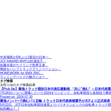
中井飛馬が5年ぶり2度目の日本一…
JCF AWARD MVPは杉浦佳子…
佐藤水菜がケイリンで世界王者…
廃校をパンプトラックでリノベーション…
HOMEWORK for BMX RAC…
ランニングバイクの魅力とは？…
タグ検索
太田りゆのタグ検索結果
【Pick Up】最強トラック競技日本代表応援動画 「共に”挑む” ～日本代表
7月26日についに開幕したパリ2024オリンピック。自転車競技も各競技で勝負の
Posted on: 2024.07.30
最強メンバーで挑むパリ五輪 トラック日本代表候補選手がJCFより正式発表
5月22日、JCF日本自転車競技連盟よりパリオリンピックの自転車トラッ
短距離は […]