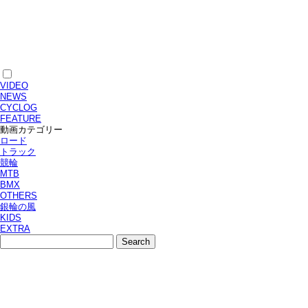
VIDEO
NEWS
CYCLOG
FEATURE
動画カテゴリー
ロード
トラック
競輪
MTB
BMX
OTHERS
銀輪の風
KIDS
EXTRA