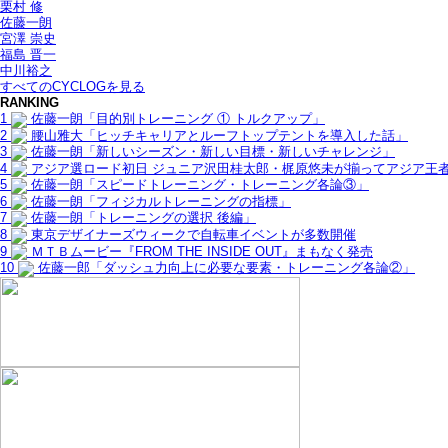
栗村 修
佐藤一朗
宮澤 崇史
福島 晋一
中川裕之
すべてのCYCLOGを見る
RANKING
1
佐藤一朗「目的別トレーニング ① トルクアップ」
2
腰山雅大「ヒッチキャリアとルーフトップテントを導入した話」
3
佐藤一朗「新しいシーズン・新しい目標・新しいチャレンジ」
4
アジア選ロード初日 ジュニア沢田桂太郎・梶原悠未が揃ってアジア王
5
佐藤一朗「スピードトレーニング・トレーニング各論③」
6
佐藤一朗「フィジカルトレーニングの指標」
7
佐藤一朗「トレーニングの選択 後編」
8
東京デザイナーズウィークで自転車イベントが多数開催
9
ＭＴＢムービー『FROM THE INSIDE OUT』まもなく発売
10
佐藤一郎「ダッシュ力向上に必要な要素・トレーニング各論②」