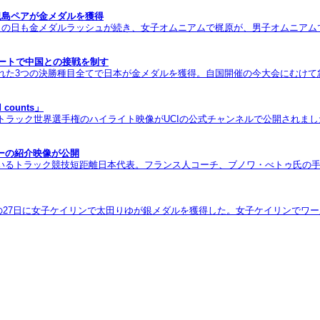
兒島ペアが金メダルを獲得
。この日も金メダルラッシュが続き、女子オムニアムで梶原が、男子オムニア
ュートで中国との接戦を制す
われた3つの決勝種目全てで日本が金メダルを獲得。自国開催の今大会にむけ
counts」
ラック世界選手権のハイライト映像がUCIの公式チャンネルで公開されました
バーの紹介映像が公開
いるトラック競技短距離日本代表。フランス人コーチ、ブノワ・べトゥ氏の
日の27日に女子ケイリンで太田りゆが銀メダルを獲得した。女子ケイリンでワ