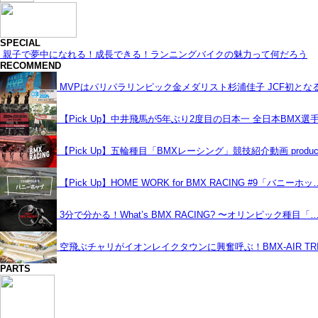
SPECIAL
親子で夢中になれる！成長できる！ランニングバイクの魅力って何だろう
RECOMMEND
MVPはパリパラリンピック金メダリスト杉浦佳子 JCF初と
【Pick Up】中井飛馬が5年ぶり2度目の日本一 全日本BMX選
【Pick Up】五輪種目「BMXレーシング」競技紹介動画 produce
【Pick Up】HOME WORK for BMX RACING #9「バニーホッ
3分で分かる！What’s BMX RACING? 〜オリンピック種目「
空飛ぶチャリがイオンレイクタウンに興奮呼ぶ！BMX-AIR TRIC
PARTS