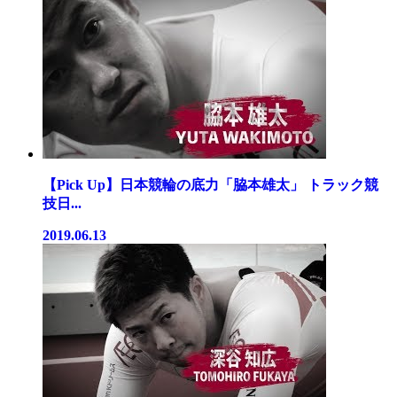
【Pick Up】日本競輪の底力「脇本雄太」 トラック競
技日...
2019.06.13