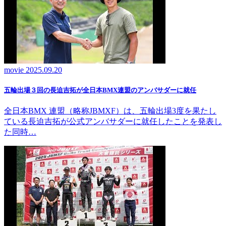
movie
2025.09.20
五輪出場３回の長迫吉拓が全日本BMX連盟のアンバサダーに就任
全日本BMX 連盟（略称JBMXF）は、五輪出場3度を果たし
ている長迫吉拓が公式アンバサダーに就任したことを発表し
た同時…