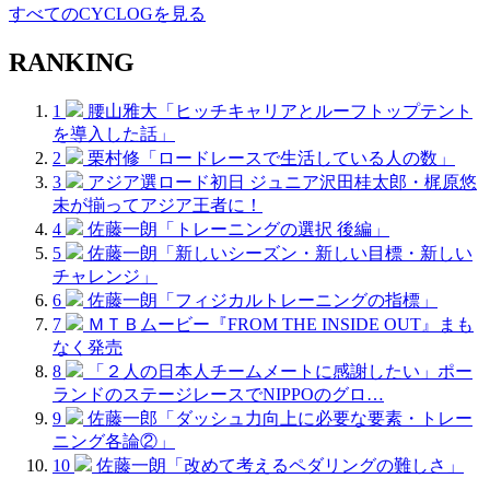
すべてのCYCLOGを見る
RANKING
1
腰山雅大「ヒッチキャリアとルーフトップテント
を導入した話」
2
栗村修「ロードレースで生活している人の数」
3
アジア選ロード初日 ジュニア沢田桂太郎・梶原悠
未が揃ってアジア王者に！
4
佐藤一朗「トレーニングの選択 後編」
5
佐藤一朗「新しいシーズン・新しい目標・新しい
チャレンジ」
6
佐藤一朗「フィジカルトレーニングの指標」
7
ＭＴＢムービー『FROM THE INSIDE OUT』まも
なく発売
8
「２人の日本人チームメートに感謝したい」ポー
ランドのステージレースでNIPPOのグロ…
9
佐藤一郎「ダッシュ力向上に必要な要素・トレー
ニング各論②」
10
佐藤一朗「改めて考えるペダリングの難しさ」