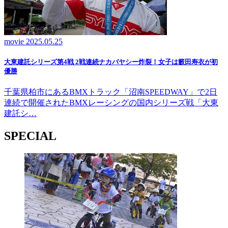
movie
2025.05.25
大東建託シリーズ第4戦 2戦連続ナカバヤシー炸裂！女子は籔田寿衣が初
優勝
千葉県柏市にあるBMXトラック「沼南SPEEDWAY」で2日
連続で開催されたBMXレーシングの国内シリーズ戦「大東
建託シ…
SPECIAL