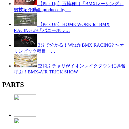
【Pick Up】五輪種目「BMXレーシング」
競技紹介動画 produced by …
【Pick Up】HOME WORK for BMX
RACING #9「バニーホッ…
3分で分かる！What’s BMX RACING? 〜オ
リンピック種目「…
空飛ぶチャリがイオンレイクタウンに興奮
呼ぶ！BMX-AIR TRICK SHOW
PARTS