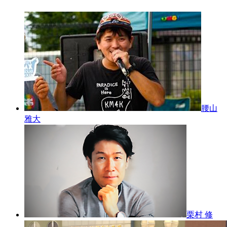
腰山
雅大
栗村 修