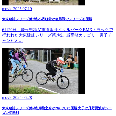
movie
2025.07.19
大東建託シリーズ第7戦 ⼩丹晄希が復帰戦でシリーズ初優勝
6月29日、埼玉県秩父市滝沢サイクルパークBMXトラックで
行われた大東建託シリーズ第7戦。最高峰カテゴリー男子チ
ャンピオ…
movie
2025.06.28
大東建託シリーズ第6戦 岸龍之介が2年ぶりに優勝 女子は丹野夏波がシー
ズン初勝利