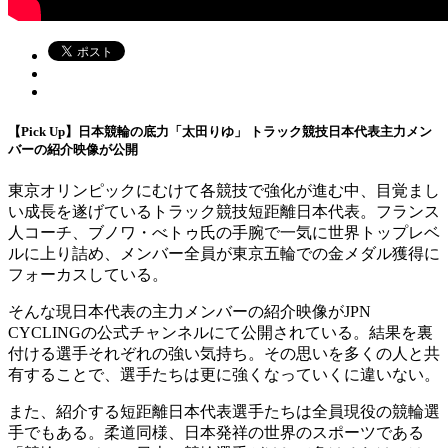
【Pick Up】日本競輪の底力「太田りゆ」 トラック競技日本代表主力メン
バーの紹介映像が公開
東京オリンピックにむけて各競技で強化が進む中、目覚まし
い成長を遂げているトラック競技短距離日本代表。フランス
人コーチ、ブノワ・べトゥ氏の手腕で一気に世界トップレベ
ルに上り詰め、メンバー全員が東京五輪での金メダル獲得に
フォーカスしている。
そんな現日本代表の主力メンバーの紹介映像がJPN
CYCLINGの公式チャンネルにて公開されている。結果を裏
付ける選手それぞれの強い気持ち。その思いを多くの人と共
有することで、選手たちは更に強くなっていくに違いない。
また、紹介する短距離日本代表選手たちは全員現役の競輪選
手でもある。柔道同様、日本発祥の世界のスポーツである