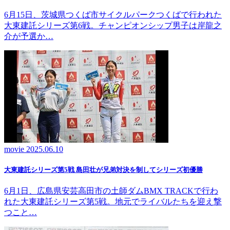
6月15日、茨城県つくば市サイクルパークつくばで行われた
大東建託シリーズ第6戦。チャンピオンシップ男子は岸龍之
介が予選か…
movie
2025.06.10
大東建託シリーズ第5戦 島田壮が兄弟対決を制してシリーズ初優勝
6月1日、広島県安芸高田市の土師ダムBMX TRACKで行わ
れた大東建託シリーズ第5戦。地元でライバルたちを迎え撃
つこと…