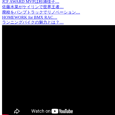
JCF AWARD MVPは杉浦佳子…
佐藤水菜がケイリンで世界王者…
廃校をパンプトラックでリノベーション…
HOMEWORK for BMX RAC…
ランニングバイクの魅力とは？…