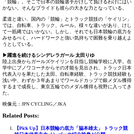
「競輪」。そこで日本の競輪選手がけして負けるわけにはい
かない。そんなプライドも彼らの大きな力となっている。
柔道と違い、国内の「競輪」とトラック競技の「ケイリン」
では、自転車、トラック、ルール。様々な違いがあり、けし
て一筋縄ではいかない。しかし、それでも日本競輪の底力を
みせるべく、ハードワークと強い気持ちで困難を乗り越えよ
うとしている。
▶躍進を続けるシンデレラガール 太田りゆ
陸上出身からガールズケイリンを目指し競輪学校に入学。在
学中にブノワコーチからその才能を見出され、トラック日本
代表入りを果たした太田。自転車経験、トラック競技経験も
浅い中、わずか３年あまりでワールドカップで銀メダル獲得
するまで成長し、東京五輪でのメダル獲得も視野に入ってき
た。
映像元：JPN CYCLING／JKA
Related Posts:
【Pick Up】日本競輪の底力「脇本雄太」 トラック競