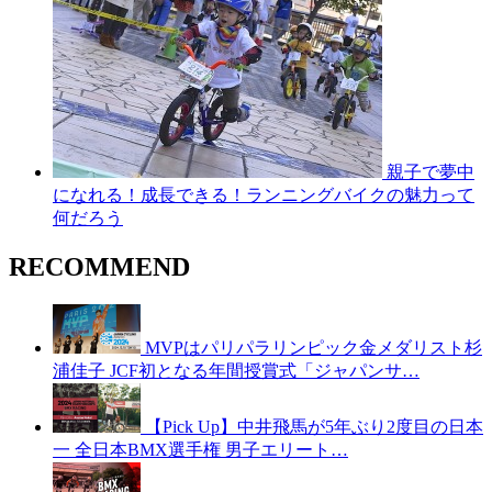
親子で夢中
になれる！成長できる！ランニングバイクの魅力って
何だろう
RECOMMEND
MVPはパリパラリンピック金メダリスト杉
浦佳子 JCF初となる年間授賞式「ジャパンサ…
【Pick Up】中井飛馬が5年ぶり2度目の日本
一 全日本BMX選手権 男子エリート…