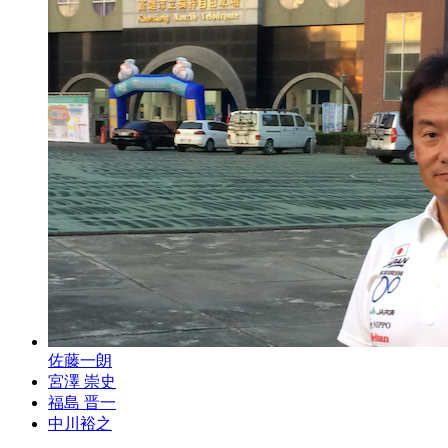
佐藤一朗
宮澤 崇史
福島 晋一
中川裕之