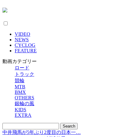
VIDEO
NEWS
CYCLOG
FEATURE
動画カテゴリー
ロード
トラック
競輪
MTB
BMX
OTHERS
銀輪の風
KIDS
EXTRA
中井飛馬が5年ぶり2度目の日本一…