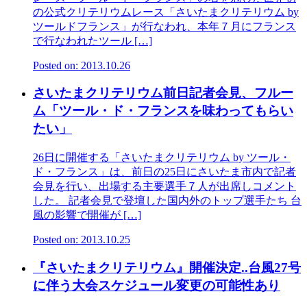
の公式クリテリウムレース「さいたまクリテリウム by
ツールドフランス」が行なわれ、本年７月にフランス
で行なわれたツール […]
Posted on: 2013.10.26
さいたまクリテリウム前日記者会見、フルー
ム「ツール・ド・フランスを味わってもらい
たい」
26日に開催する「さいたまクリテリウム by ツール・
ド・フランス」は、前日の25日にさいたま市内で記者
会見を行い、出場する主要選手７人が出席しコメント
した。 記者会見で登壇した国内外のトップ選手たち 台
風の影響で開催が […]
Posted on: 2013.10.25
『さいたまクリテリウム』開催決定..台風27号
に伴う大会スケジュール変更の可能性あり