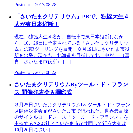
Posted on: 2013.08.28
「さいたまクリテリウム」PRで、独協大生４
人が東日本縦断！
現在、独協大生４名が、自転車で東日本縦断しなが
ら、10月26日に予定されている『さいたまクリテリウ
ム』のPRツーリングを展開。８月19日にさいたま市役
所を出発。現在も、北海道を目指して北上中だ。 （写
真：さいたま市役所） […]
Posted on: 2013.08.22
さいたまクリテリウムByツール・ド・フラン
ス 開催発表会＆調印式
３月25日さいたまクリテリウムBy ツール・ド・フラン
ス開催決定会見がさいたま市で行われた。世界最高峰
のサイクルロードレース「ツール・ド・フランス」を
主催するA.S.O社とさいたま市が共同して行う大会は
10月26日にさい […]