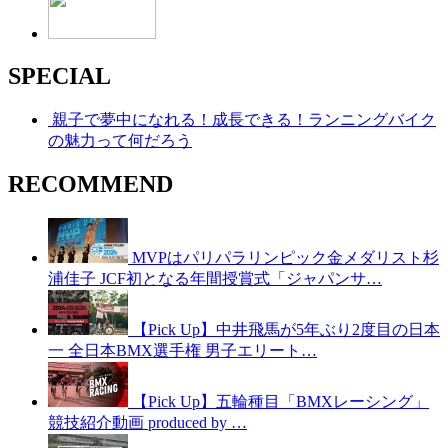
SPECIAL
親子で夢中になれる！成長できる！ランニングバイク
の魅力って何だろう
RECOMMEND
MVPはパリパラリンピック金メダリスト杉
浦佳子 JCF初となる年間授賞式「ジャパンサ…
【Pick Up】中井飛馬が5年ぶり2度目の日本
一 全日本BMX選手権 男子エリート…
【Pick Up】五輪種目「BMXレーシング」
競技紹介動画 produced by …