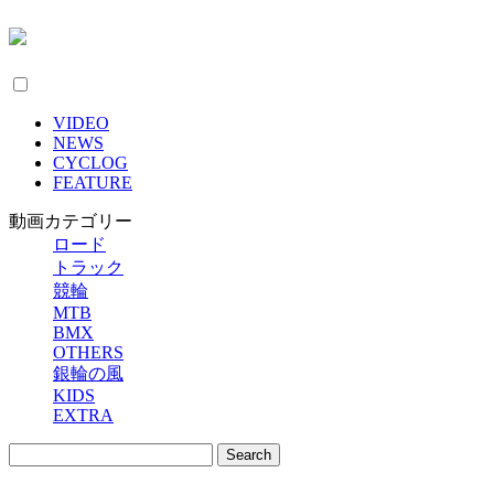
VIDEO
NEWS
CYCLOG
FEATURE
動画カテゴリー
ロード
トラック
競輪
MTB
BMX
OTHERS
銀輪の風
KIDS
EXTRA