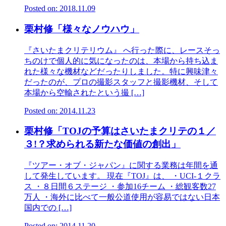
Posted on: 2018.11.09
栗村修「様々なノウハウ」
『さいたまクリテリウム』 へ行った際に、レースそっ
ちのけで個人的に気になったのは、本場から持ち込ま
れた様々な機材などだったりしました。特に興味津々
だったのが、プロの撮影スタッフと撮影機材、そして
本場から空輸されたという撮 […]
Posted on: 2014.11.23
栗村修「TOJの予算はさいたまクリテの１／
３!？求められる新たな価値の創出」
『ツアー・オブ・ジャパン』に関する業務は年間を通
して発生しています。 現在『TOJ』は、 ・UCI-１クラ
ス ・８日間６ステージ ・参加16チーム ・総観客数27
万人 ・海外に比べて一般公道使用が容易ではない日本
国内での […]
Posted on: 2014.11.20