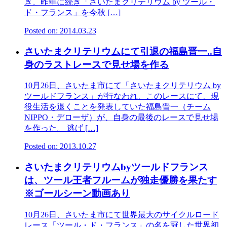
き、昨年に続き「さいたまクリテリウム by ツール・
ド・フランス」を今秋 […]
Posted on: 2014.03.23
さいたまクリテリウムにて引退の福島晋一..自
身のラストレースで見せ場を作る
10月26日、さいたま市にて「さいたまクリテリウム by
ツールドフランス」が行なわれ、このレースにて、現
役生活を退くことを発表していた福島晋一（チーム
NIPPO・デローザ）が、自身の最後のレースで見せ場
を作った。 逃げ […]
Posted on: 2013.10.27
さいたまクリテリウムbyツールドフランス
は、ツール王者フルームが独走優勝を果たす
※ゴールシーン動画あり
10月26日、さいたま市にて世界最大のサイクルロード
レース「ツール・ド・フランス」の名を冠した世界初