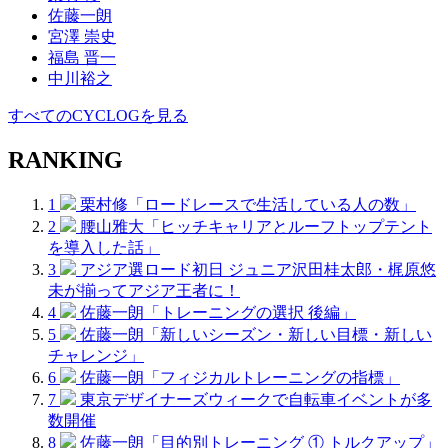
佐藤一朗
宮澤 崇史
福島 晋一
中川裕之
すべてのCYCLOGを見る
RANKING
1
栗村修「ロードレースで生活している人の数」
2
腰山雅大「ヒッチキャリアとルーフトップテント
を導入した話」
3
アジア選ロード初日 ジュニア沢田桂太郎・梶原悠
未が揃ってアジア王者に！
4
佐藤一朗「トレーニングの選択 後編」
5
佐藤一朗「新しいシーズン・新しい目標・新しい
チャレンジ」
6
佐藤一朗「フィジカルトレーニングの指標」
7
東京デザイナーズウィークで自転車イベントが多
数開催
8
佐藤一朗「目的別トレーニング ① トルクアップ」