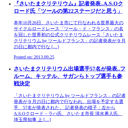
『さいたまクリテリウム』記者発表..A.S.Oク
ロード氏「ツールの第22ステージだと思う」
本年10月26日、さいたま市にて行なわれる世界最大の
サイクルロードレース「ツール・ド・フランス」の名
を冠した世界初の公式クリテリウムレース「さいたま
クリテリウム by ツールドフランス」の記者発表が９月
25日に都内で行な […]
Posted on: 2013.09.25
さいたまクリテリウム出場選手57名が発表..フ
ルーム、キッテル、サガンらトップ選手も参
戦決定
「さいたまクリテリウム by ツールドフランス」の記者
発表が９月25日に都内で行なわれ、出場を予定する選
手、57名が発表された。 記者発表の様子：左から
A.S.Oクロード・ラハ氏、さいたま市長 清水勇人氏、
埼玉県知事 上 […]