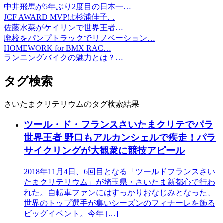
中井飛馬が5年ぶり2度目の日本一…
JCF AWARD MVPは杉浦佳子…
佐藤水菜がケイリンで世界王者…
廃校をパンプトラックでリノベーション…
HOMEWORK for BMX RAC…
ランニングバイクの魅力とは？…
タグ検索
さいたまクリテリウムのタグ検索結果
ツール・ド・フランスさいたまクリテでパラ
世界王者 野口もアルカンシェルで疾走！パラ
サイクリングが大観衆に競技アピール
2018年11月4日、6回目となる「ツールドフランスさい
たまクリテリウム」が埼玉県・さいたま新都心で行わ
れた。自転車ファンにはすっかりおなじみとなった、
世界のトップ選手が集いシーズンのフィナーレを飾る
ビッグイベント。今年 […]