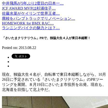
中井飛馬が5年ぶり2度目の日本一…
JCF AWARD MVPは杉浦佳子…
佐藤水菜がケイリンで世界王者…
廃校をパンプトラックでリノベーション…
HOMEWORK for BMX RAC…
ランニングバイクの魅力とは？…
「さいたまクリテリウム」PRで、独協大生４人が東日本縦断！
Posted on: 2013.08.22
現在、独協大生４名が、自転車で東日本縦断しながら、10月
26日に予定されている『さいたまクリテリウム』のPRツー
リングを展開。８月19日にさいたま市役所を出発。現在も、
北海道を目指して北上中だ。