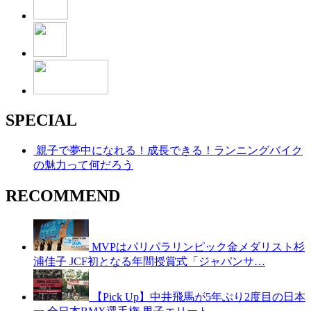
SPECIAL
親子で夢中になれる！成長できる！ランニングバイク
の魅力って何だろう
RECOMMEND
MVPはパリパラリンピック金メダリスト杉
浦佳子 JCF初となる年間授賞式「ジャパンサ…
【Pick Up】中井飛馬が5年ぶり2度目の日本