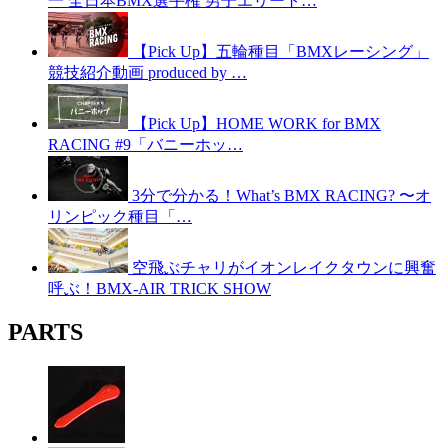
一 全日本BMX選手権 男子エリート…
【Pick Up】五輪種目「BMXレーシング」
競技紹介動画 produced by …
【Pick Up】HOME WORK for BMX
RACING #9「バニーホッ…
3分で分かる！What’s BMX RACING? 〜オ
リンピック種目「…
空飛ぶチャリがイオンレイクタウンに興奮
呼ぶ！BMX-AIR TRICK SHOW
PARTS