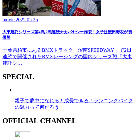
movie
2025.05.25
大東建託シリーズ第4戦 2戦連続ナカバヤシー炸裂！女子は籔田寿衣が初
優勝
千葉県柏市にあるBMXトラック「沼南SPEEDWAY」で2日
連続で開催されたBMXレーシングの国内シリーズ戦「大東
建託シ…
SPECIAL
親子で夢中になれる！成長できる！ランニングバイク
の魅力って何だろう
OFFICIAL CHANNEL