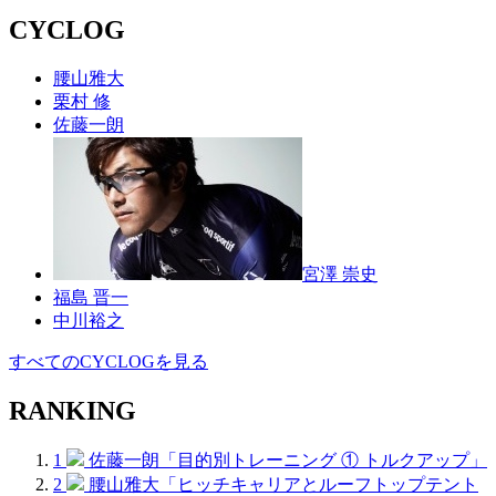
CYCLOG
腰山雅大
栗村 修
佐藤一朗
宮澤 崇史
福島 晋一
中川裕之
すべてのCYCLOGを見る
RANKING
1
佐藤一朗「目的別トレーニング ① トルクアップ」
2
腰山雅大「ヒッチキャリアとルーフトップテント