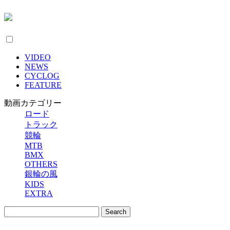
VIDEO
NEWS
CYCLOG
FEATURE
動画カテゴリー
ロード
トラック
競輪
MTB
BMX
OTHERS
銀輪の風
KIDS
EXTRA