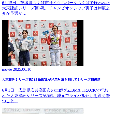
6月15日、茨城県つくば市サイクルパークつくばで行われた
大東建託シリーズ第6戦。チャンピオンシップ男子は岸龍之
介が予選か…
movie
2025.06.10
大東建託シリーズ第5戦 島田壮が兄弟対決を制してシリーズ初優勝
6月1日、広島県安芸高田市の土師ダムBMX TRACKで行わ
れた大東建託シリーズ第5戦。地元でライバルたちを迎え撃
つこと…