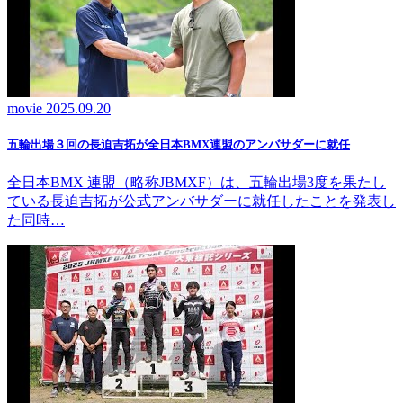
movie
2025.09.20
五輪出場３回の長迫吉拓が全日本BMX連盟のアンバサダーに就任
全日本BMX 連盟（略称JBMXF）は、五輪出場3度を果たし
ている長迫吉拓が公式アンバサダーに就任したことを発表し
た同時…