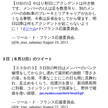
【33分の1】やはり初日にアクシデントは付き物
です。メンバーの1人は足を数度吊り、別のメン
バーの自転車のブレーキとリアキャリアがおかし
くなる事態。今夜は反省会をしてから寝ます。明
日以降は何もアクシデントが起こらないよう
に！！
#ツール
•ド•フランス応援委員会,
— ツール・ド・フランス応援委員会,
(@le_tour_saitama) August 19, 2013
３日（８月22日）のツイート
【３３分の３】３日目の昨日はメンバーのパンク
修理をしてから少し遅れて湯沢町の旅館『雪ささ
の湯』を出発。不運なことにこの日も雨に見舞わ
れ、足止めをくらう。信濃川を渡り、新潟県長岡
に到着。コインランドリーで洗濯をし、野外で寝
袋を使い就寝。
pic.twitter.com/0rtYWzdTgP
— ツール・ド・フランス応援委員会,
(@le_tour_saitama) August 22, 2013