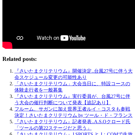
Related posts:
『さいたまクリテリウム』開催決定..台風27号に伴う大
会スケジュール変更の可能性あり
「さいたまクリテリウム」大会当日に、特設コースの
体験走行者を一般募集
『さいたまクリテリウム』実行委員が、台風27号に伴
う大会の催行判断について発表【追記あり】
フルーム、サガンに加え世界王者ルイ・コスタも参戦
決定！さいたまクリテリウム by ツール・ド・フランス
『さいたまクリテリウム』記者発表..A.S.Oクロード氏
「ツールの第22ステージだと思う」
『さいたまクリテリウム』J SPORTS と J：COMで生放