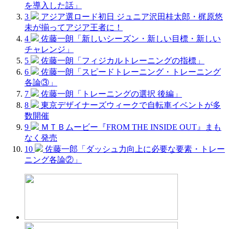
を導入した話」
3
アジア選ロード初日 ジュニア沢田桂太郎・梶原悠
未が揃ってアジア王者に！
4
佐藤一朗「新しいシーズン・新しい目標・新しい
チャレンジ」
5
佐藤一朗「フィジカルトレーニングの指標」
6
佐藤一朗「スピードトレーニング・トレーニング
各論③」
7
佐藤一朗「トレーニングの選択 後編」
8
東京デザイナーズウィークで自転車イベントが多
数開催
9
ＭＴＢムービー『FROM THE INSIDE OUT』まも
なく発売
10
佐藤一郎「ダッシュ力向上に必要な要素・トレー
ニング各論②」