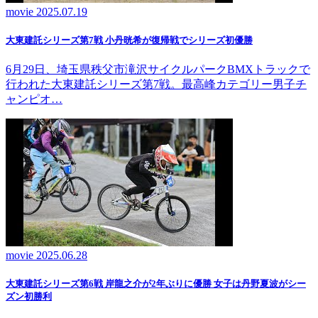
movie
2025.07.19
大東建託シリーズ第7戦 ⼩丹晄希が復帰戦でシリーズ初優勝
6月29日、埼玉県秩父市滝沢サイクルパークBMXトラックで
行われた大東建託シリーズ第7戦。最高峰カテゴリー男子チ
ャンピオ…
movie
2025.06.28
大東建託シリーズ第6戦 岸龍之介が2年ぶりに優勝 女子は丹野夏波がシー
ズン初勝利