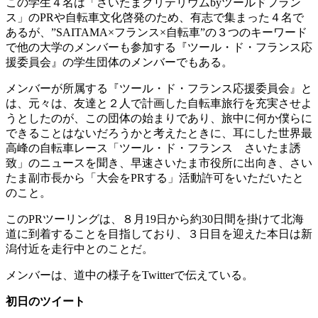
この学生４名は「さいたまクリテリウムbyツールドフラン
ス」のPRや自転車文化啓発のため、有志で集まった４名で
あるが、”SAITAMA×フランス×自転車”の３つのキーワード
で他の大学のメンバーも参加する『ツール・ド・フランス応
援委員会』の学生団体のメンバーでもある。
メンバーが所属する『ツール・ド・フランス応援委員会』と
は、元々は、友達と２人で計画した自転車旅行を充実させよ
うとしたのが、この団体の始まりであり、旅中に何か僕らに
できることはないだろうかと考えたときに、耳にした世界最
高峰の自転車レース「ツール・ド・フランス さいたま誘
致」のニュースを聞き、早速さいたま市役所に出向き、さい
たま副市長から「大会をPRする」活動許可をいただいたと
のこと。
このPRツーリングは、８月19日から約30日間を掛けて北海
道に到着することを目指しており、３日目を迎えた本日は新
潟付近を走行中とのことだ。
メンバーは、道中の様子をTwitterで伝えている。
初日のツイート