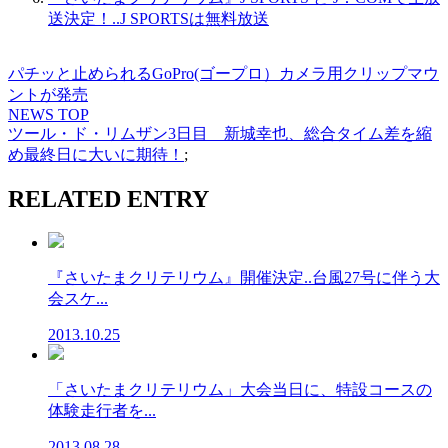
送決定！..J SPORTSは無料放送
パチッと止められるGoPro(ゴープロ）カメラ用クリップマウ
ントが発売
NEWS TOP
ツール・ド・リムザン3日目 新城幸也、総合タイム差を縮
め最終日に大いに期待！
;
RELATED ENTRY
『さいたまクリテリウム』開催決定..台風27号に伴う大
会スケ...
2013.10.25
「さいたまクリテリウム」大会当日に、特設コースの
体験走行者を...
2013.08.28