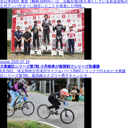
全日本BMX 連盟（略称JBMXF）は、五輪出場3度を果たしている長迫吉拓が
公式アンバサダーに就任したことを発表した同時…
movie
2025.07.19
大東建託シリーズ第7戦 ⼩丹晄希が復帰戦でシリーズ初優勝
6月29日、埼玉県秩父市滝沢サイクルパークBMXトラックで行われた大東建
託シリーズ第7戦。最高峰カテゴリー男子チャンピオ…