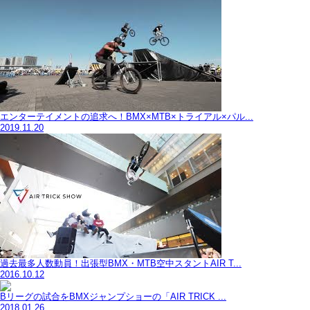
エンターテイメントの追求へ！BMX×MTB×トライアル×パル...
2019.11.20
過去最多人数動員！出張型BMX・MTB空中スタントAIR T...
2016.10.12
Bリーグの試合をBMXジャンプショーの「AIR TRICK ...
2018.01.26