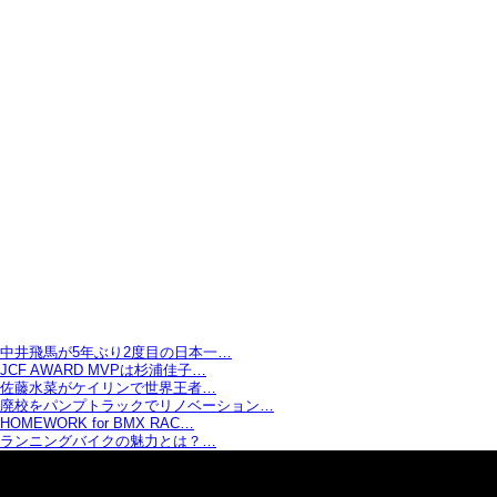
中井飛馬が5年ぶり2度目の日本一…
JCF AWARD MVPは杉浦佳子…
佐藤水菜がケイリンで世界王者…
廃校をパンプトラックでリノベーション…
HOMEWORK for BMX RAC…
ランニングバイクの魅力とは？…