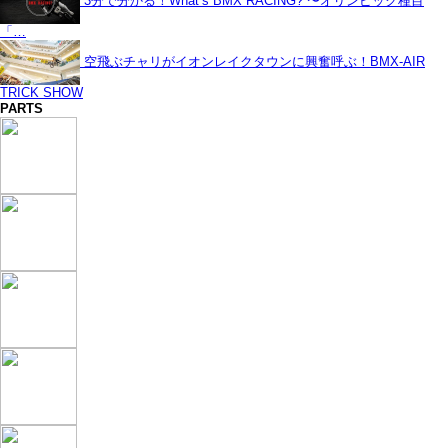
3分で分かる！What’s BMX RACING? 〜オリンピック種目
「…
空飛ぶチャリがイオンレイクタウンに興奮呼ぶ！BMX-AIR
TRICK SHOW
PARTS