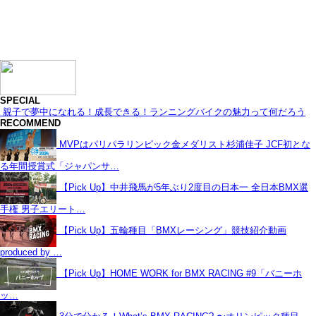
SPECIAL
親子で夢中になれる！成長できる！ランニングバイクの魅力って何だろう
RECOMMEND
MVPはパリパラリンピック金メダリスト杉浦佳子 JCF初とな
る年間授賞式「ジャパンサ…
【Pick Up】中井飛馬が5年ぶり2度目の日本一 全日本BMX選
手権 男子エリート…
【Pick Up】五輪種目「BMXレーシング」競技紹介動画
produced by …
【Pick Up】HOME WORK for BMX RACING #9「バニーホ
ッ…