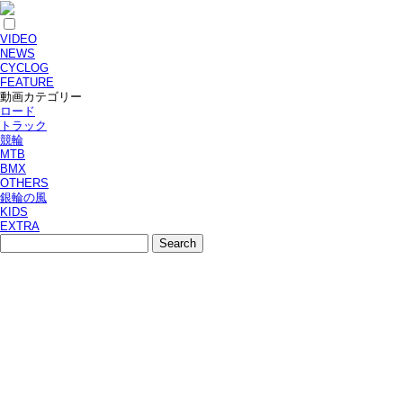
VIDEO
NEWS
CYCLOG
FEATURE
動画カテゴリー
ロード
トラック
競輪
MTB
BMX
OTHERS
銀輪の風
KIDS
EXTRA