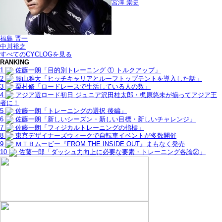
宮澤 崇史
福島 晋一
中川裕之
すべてのCYCLOGを見る
RANKING
1
佐藤一朗「目的別トレーニング ① トルクアップ」
2
腰山雅大「ヒッチキャリアとルーフトップテントを導入した話」
3
栗村修「ロードレースで生活している人の数」
4
アジア選ロード初日 ジュニア沢田桂太郎・梶原悠未が揃ってアジア王
者に！
5
佐藤一朗「トレーニングの選択 後編」
6
佐藤一朗「新しいシーズン・新しい目標・新しいチャレンジ」
7
佐藤一朗「フィジカルトレーニングの指標」
8
東京デザイナーズウィークで自転車イベントが多数開催
9
ＭＴＢムービー『FROM THE INSIDE OUT』まもなく発売
10
佐藤一郎「ダッシュ力向上に必要な要素・トレーニング各論②」