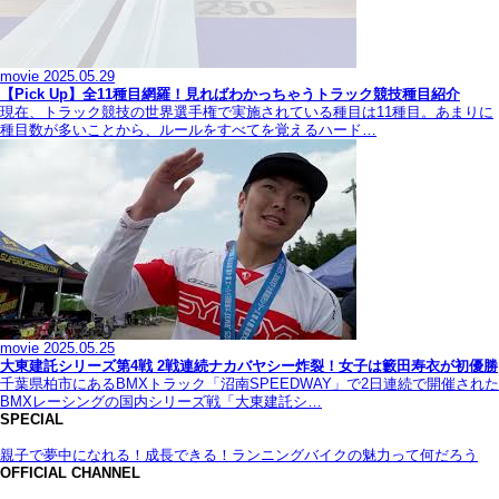
movie
2025.05.29
【Pick Up】全11種目網羅！見ればわかっちゃうトラック競技種目紹介
現在、トラック競技の世界選手権で実施されている種目は11種目。あまりに
種目数が多いことから、ルールをすべてを覚えるハード…
movie
2025.05.25
大東建託シリーズ第4戦 2戦連続ナカバヤシー炸裂！女子は籔田寿衣が初優勝
千葉県柏市にあるBMXトラック「沼南SPEEDWAY」で2日連続で開催された
BMXレーシングの国内シリーズ戦「大東建託シ…
SPECIAL
親子で夢中になれる！成長できる！ランニングバイクの魅力って何だろう
OFFICIAL CHANNEL