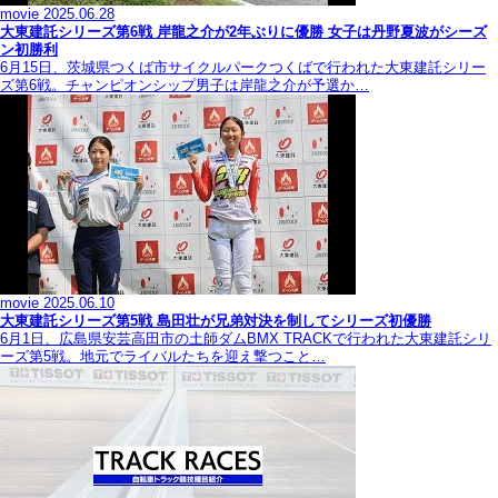
movie
2025.06.28
大東建託シリーズ第6戦 岸龍之介が2年ぶりに優勝 女子は丹野夏波がシーズ
ン初勝利
6月15日、茨城県つくば市サイクルパークつくばで行われた大東建託シリー
ズ第6戦。チャンピオンシップ男子は岸龍之介が予選か…
movie
2025.06.10
大東建託シリーズ第5戦 島田壮が兄弟対決を制してシリーズ初優勝
6月1日、広島県安芸高田市の土師ダムBMX TRACKで行われた大東建託シリ
ーズ第5戦。地元でライバルたちを迎え撃つこと…