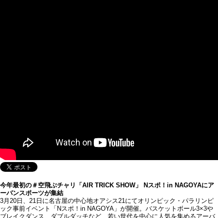
今年最初の＃空飛ぶチャリ「AIR TRICK SHOW」 Nスポ！in NAGOYAにア
ーバンスポーツが集結
3月20日、21日に名古屋の中心地オアシス21にてオリンピック・パラリンピ
ック事前イベント「Nスポ！in NAGOYA」が開催。バスケットボール3×3や
ブレイクダンス、ダブルダッチなど、若い世代を中心に人気を集めるアーバ