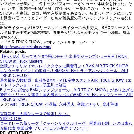
ンスポーツが集結し、各トップパフォーマーがショーや体験会を行った。そ
うした中、国内唯一BMX＆MTBで出張ショーをおこなう「AIR TRICK
SHOW」も参戦。コロナ禍で入場制限があるなか、集まったファンに少しで
も興奮を届けようとライダーたちが難易度の高いジャンプトリックを連発し
た。
出演ライダーはMTBフリースタイルライダーの永井秀夫、BMXフリースタイ
ル全日本選手権2位高木聖雄、将来を期待される若手ライダー小澤楓、堀田
凌生の4人。
▷「AIR TRICK SHOW」のオフィシャルホームページ
https://www.airtrickshow.com/
Related posts:
【Pick Up】帰ってきた #空飛ぶチャリ 出張型ジャンプショーAIR TRICK
SHOW at Truck Masters
空飛ぶチャリがイオンレイクタウンに興奮呼ぶ！BMX-AIR TRICK SHOW
エンターテイメントの追求へ！BMX×MTB×トライアル×パルクール「AIR
TRICK CIRCUS」
過去最多人数動員！出張型BMX・MTB空中スタントAIR TRICK SHOW（エ
アトリックショー）に二子玉川は熱狂
Bリーグの試合をBMXジャンプショーの「AIR TRICK SHOW」が盛り上げる
驚愕のトリックを連発！国内最高レベルのBMX・MTBジャンプショー「AIR
TRICK SHOW」
タグ:
AIR TRICK SHOW
,
小澤楓
,
永井秀夫
,
空飛ぶチャリ
,
高木聖雄
宮澤崇史「大事なレースで緊張しない」
VIDEO TOP
ロードレース新リーグ「ジャパンサイクルリーグ」開幕戦を制したのは東京
五輪代表 増田成幸 ブリッツェンが地元でワンツー
RELATED ENTRY